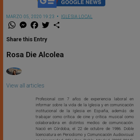
MARZO 05, 2020 19:23
IGLESIA LOCAL
W
M
F
T
S
h
e
a
w
h
a
s
c
i
a
t
s
e
t
r
Share this Entry
s
e
b
t
e
A
n
o
e
p
g
o
r
Rosa Die Alcolea
p
e
k
r
View all articles
Profesional con 7 años de experiencia laboral en
informar sobre la vida de la Iglesia y en comunicación
institucional de la Iglesia en España, además de
trabajar como crítica de cine y crítica musical como
colaboradora en distintos medios de comunicación.
Nació en Córdoba, el 22 de octubre de 1986. Doble
licenciatura en Periodismo y Comunicación Audiovisual