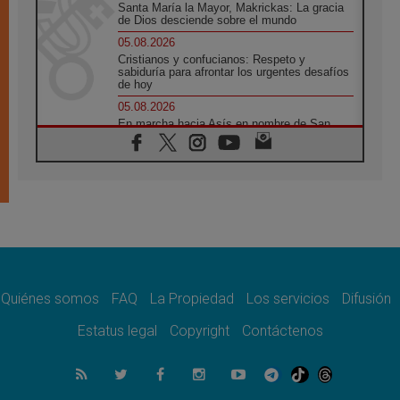
Santa María la Mayor, Makrickas: La gracia
de Dios desciende sobre el mundo
05.08.2026
Cristianos y confucianos: Respeto y
sabiduría para afrontar los urgentes desafíos
de hoy
05.08.2026
En marcha hacia Asís en nombre de San
Francisco, a la espera de León
05.08.2026
Venezuela, Padre Pagniello: "En medio del
dolor, una Iglesia que no se rinde"
05.08.2026
La Fuerza del "Círculo de Héroes" con el
Papa en la Audiencia General
05.08.2026
Nuncio en Ucrania: Preocupa escuchar a
quienes bendicen la guerra
Quiénes somos
FAQ
La Propiedad
Los servicios
Difusión
05.08.2026
Estatus legal
Copyright
Contáctenos
Ucrania: Ataque masivo en Kyiv durante la
noche
05.08.2026
Colombo: "La visita del Papa a Argentina
llevará un mensaje de paz y dignidad