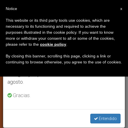
ES
Notice
×
x
Aviso importante
This website or its third party tools use cookies, which are
necessary to its functioning and required to achieve the
Del 27 de julio al 7 de agosto haremos la pausa
IGLESIA LOCAL
purposes illustrated in the cookie policy. If you want to know
anual, aprovechando que en el periodo de verano
more or withdraw your consent to all or some of the cookies,
please refer to the
cookie policy
.
se generan menos informaciones y también el
consumo de las mismas disminuye.
By closing this banner, scrolling this page, clicking a link or
continuing to browse otherwise, you agree to the use of cookies.
Retomamos el trabajo ordinario de las ediciones
en inglés y español de ZENIT el lunes 10 de
agosto.
Gracias.
Mons. Omella Con El Papa Francisco
Entendido
España: El cardenal Omella,