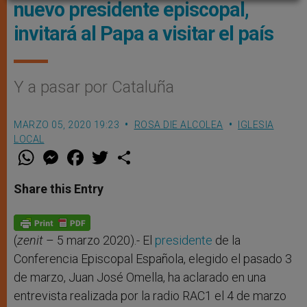
nuevo presidente episcopal,
invitará al Papa a visitar el país
Y a pasar por Cataluña
MARZO 05, 2020 19:23
ROSA DIE ALCOLEA
IGLESIA
LOCAL
W
M
F
T
S
h
e
a
w
h
a
s
c
i
a
t
s
e
t
r
Share this Entry
s
e
b
t
e
A
n
o
e
p
g
o
r
p
e
k
r
(
zenit
– 5 marzo 2020).- El
presidente
de la
Conferencia Episcopal Española, elegido el pasado 3
de marzo, Juan José Omella, ha aclarado en una
entrevista realizada por la radio RAC1 el 4 de marzo