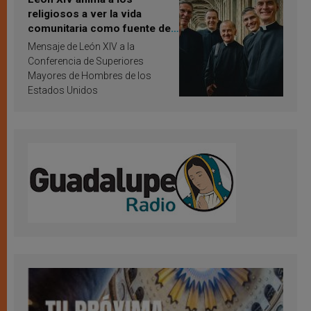
religiosos a ver la vida
comunitaria como fuente de
inspiración y santificación
Mensaje de León XIV a la
Conferencia de Superiores
Mayores de Hombres de los
Estados Unidos