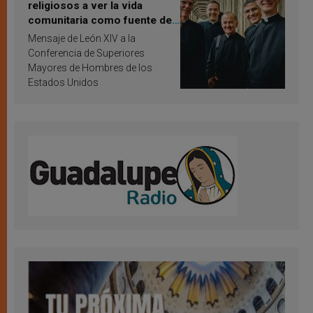
religiosos a ver la vida
comunitaria como fuente de
inspiración y santificación
Mensaje de León XIV a la
Conferencia de Superiores
Mayores de Hombres de los
Estados Unidos