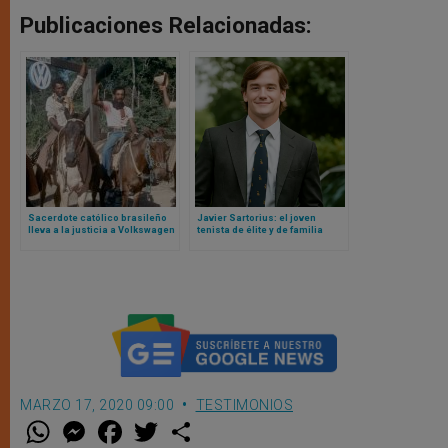
Publicaciones Relacionadas:
Sacerdote católico brasileño
Javier Sartorius: el joven
lleva a la justicia a Volkswagen
tenista de élite y de familia
por esclavitud moderna
aristócrata que lo dejó todo por
amor a Cristo
MARZO 17, 2020 09:00
TESTIMONIOS
W
M
F
T
S
h
e
a
w
h