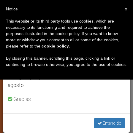
ES
Notice
×
x
Aviso importante
This website or its third party tools use cookies, which are
necessary to its functioning and required to achieve the
Del 27 de julio al 7 de agosto haremos la pausa
TESTIMONIOS
purposes illustrated in the cookie policy. If you want to know
anual, aprovechando que en el periodo de verano
more or withdraw your consent to all or some of the cookies,
please refer to the
cookie policy
.
se generan menos informaciones y también el
consumo de las mismas disminuye.
By closing this banner, scrolling this page, clicking a link or
continuing to browse otherwise, you agree to the use of cookies.
Retomamos el trabajo ordinario de las ediciones
en inglés y español de ZENIT el lunes 10 de
agosto.
Gracias.
San Salvador De Horta © Facebook/@santoralelsantodecadadia
Entendido
San Salvador de Horta, 18 de