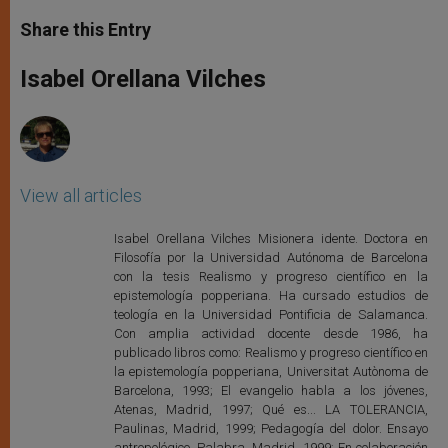
a
s
c
i
a
t
s
e
t
r
Share this Entry
s
e
b
t
e
A
n
o
e
p
g
o
r
Isabel Orellana Vilches
p
e
k
r
View all articles
Isabel Orellana Vilches Misionera idente. Doctora en
Filosofía por la Universidad Autónoma de Barcelona
con la tesis Realismo y progreso científico en la
epistemología popperiana. Ha cursado estudios de
teología en la Universidad Pontificia de Salamanca.
Con amplia actividad docente desde 1986, ha
publicado libros como: Realismo y progreso científico en
la epistemología popperiana, Universitat Autònoma de
Barcelona, 1993; El evangelio habla a los jóvenes,
Atenas, Madrid, 1997; Qué es... LA TOLERANCIA,
Paulinas, Madrid, 1999; Pedagogía del dolor. Ensayo
antropológico, Palabra, Madrid, 1999; En colaboración