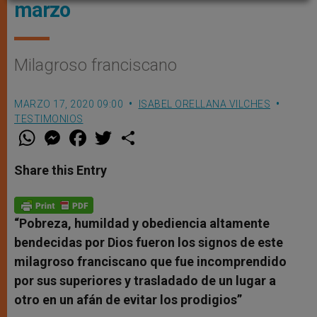
marzo
Milagroso franciscano
MARZO 17, 2020 09:00
ISABEL ORELLANA VILCHES
TESTIMONIOS
W
M
F
T
S
h
e
a
w
h
a
s
c
i
a
t
s
e
t
r
Share this Entry
s
e
b
t
e
A
n
o
e
p
g
o
r
p
e
k
r
“Pobreza, humildad y obediencia altamente
bendecidas por Dios fueron los signos de este
milagroso franciscano que fue incomprendido
por sus superiores y trasladado de un lugar a
otro en un afán de evitar los prodigios”