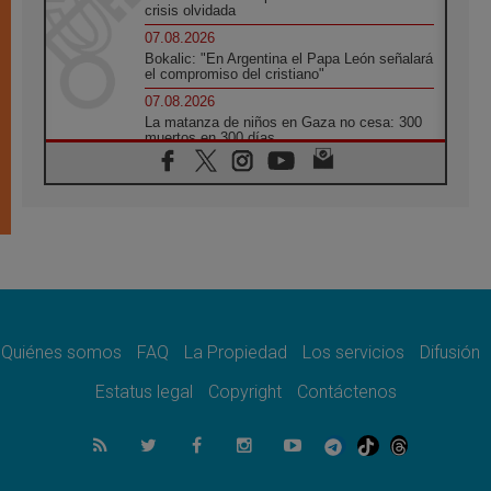
crisis olvidada
07.08.2026
Bokalic: "En Argentina el Papa León señalará
el compromiso del cristiano"
07.08.2026
La matanza de niños en Gaza no cesa: 300
muertos en 300 días
07.08.2026
Tagle: La guerra desfigura el mundo, solo la
revelación de Dios lo transfigura
07.08.2026
Presentada la Trienal de Arte de las
Universidades Católicas: «Exercises in
Empathy»
07.08.2026
Fortunatus Nwachukwu: la comunicación
como misión al servicio del Evangelio
Quiénes somos
FAQ
La Propiedad
Los servicios
Difusión
07.08.2026
Estatus legal
Copyright
Contáctenos
SIGNIS 2026, dar voz a las religiosas en el
espacio público
07.08.2026
Lanzan un proyecto de empoderamiento
digital para mujeres líderes en África