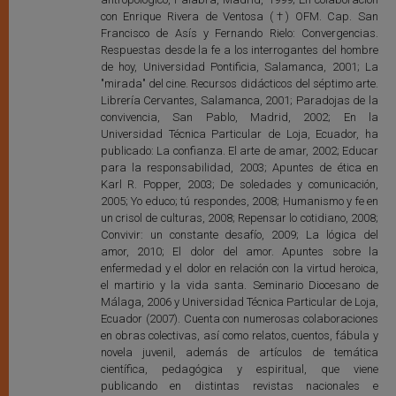
con Enrique Rivera de Ventosa (†) OFM. Cap. San
Francisco de Asís y Fernando Rielo: Convergencias.
Respuestas desde la fe a los interrogantes del hombre
de hoy, Universidad Pontificia, Salamanca, 2001; La
"mirada" del cine. Recursos didácticos del séptimo arte.
Librería Cervantes, Salamanca, 2001; Paradojas de la
convivencia, San Pablo, Madrid, 2002; En la
Universidad Técnica Particular de Loja, Ecuador, ha
publicado: La confianza. El arte de amar, 2002; Educar
para la responsabilidad, 2003; Apuntes de ética en
Karl R. Popper, 2003; De soledades y comunicación,
2005; Yo educo; tú respondes, 2008; Humanismo y fe en
un crisol de culturas, 2008; Repensar lo cotidiano, 2008;
Convivir: un constante desafío, 2009; La lógica del
amor, 2010; El dolor del amor. Apuntes sobre la
enfermedad y el dolor en relación con la virtud heroica,
el martirio y la vida santa. Seminario Diocesano de
Málaga, 2006 y Universidad Técnica Particular de Loja,
Ecuador (2007). Cuenta con numerosas colaboraciones
en obras colectivas, así como relatos, cuentos, fábula y
novela juvenil, además de artículos de temática
científica, pedagógica y espiritual, que viene
publicando en distintas revistas nacionales e