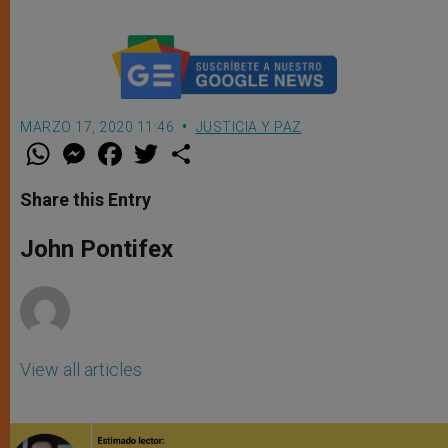
MARZO 17, 2020 11:46
JUSTICIA Y PAZ
W
M
F
T
S
h
e
a
w
h
a
s
c
i
a
t
s
e
t
r
Share this Entry
s
e
b
t
e
A
n
o
e
p
g
o
r
John Pontifex
p
e
k
r
View all articles