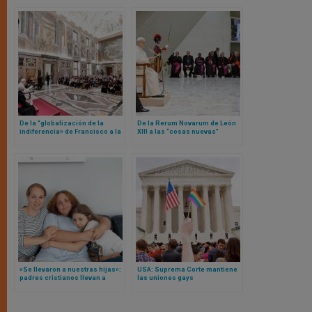
De la “globalización de la
De la Rerum Novarum de León
indiferencia» de Francisco a la
XIII a las “cosas nuevas”
«globalización de la
analizadas por el Papa León
impotencia» de León XIV
XIV “desde las periferias”
«Se llevaron a nuestras hijas»:
USA: Suprema Corte mantiene
padres cristianos llevan a
las uniones gays
Suecia ante Tribunal Europeo
equiparándolas al matrimonio
de Derechos Humanos
después de 3 años de
separación de sus hijas