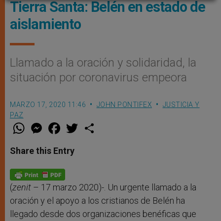
Tierra Santa: Belén en estado de
aislamiento
Llamado a la oración y solidaridad, la
situación por coronavirus empeora
MARZO 17, 2020 11:46
JOHN PONTIFEX
JUSTICIA Y
PAZ
W
M
F
T
S
h
e
a
w
h
a
s
c
i
a
t
s
e
t
r
Share this Entry
s
e
b
t
e
A
n
o
e
p
g
o
r
p
e
k
r
(
zenit
– 17 marzo 2020)-. Un urgente llamado a la
oración y el apoyo a los cristianos de Belén ha
llegado desde dos organizaciones benéficas que