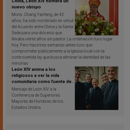
China, León XIV nombra un
nuevo obispo
Mons. Chang Yanfeng, de 42
años, ha sido nombrado en virtud
del Acuerdo entre China y la Santa
Sede para una diócesis que
llevaba veinte años sin pastor. La ordenación tuvo lugar
hoy. Pero hace tres semanas antes tuvo que
comprometer públicamente a la Iglesia local con la
controvertida ley que busca eliminar la identidad de las
minorías.
León XIV anima a los
religiosos a ver la vida
comunitaria como fuente de
inspiración y santificación
Mensaje de León XIV a la
Conferencia de Superiores
Mayores de Hombres de los
Estados Unidos