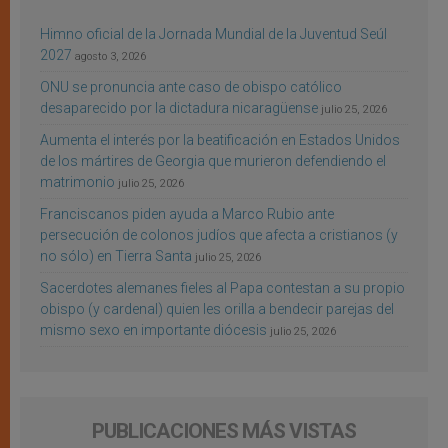
Himno oficial de la Jornada Mundial de la Juventud Seúl
2027
agosto 3, 2026
ONU se pronuncia ante caso de obispo católico
desaparecido por la dictadura nicaragüense
julio 25, 2026
Aumenta el interés por la beatificación en Estados Unidos
de los mártires de Georgia que murieron defendiendo el
matrimonio
julio 25, 2026
Franciscanos piden ayuda a Marco Rubio ante
persecución de colonos judíos que afecta a cristianos (y
no sólo) en Tierra Santa
julio 25, 2026
Sacerdotes alemanes fieles al Papa contestan a su propio
obispo (y cardenal) quien les orilla a bendecir parejas del
mismo sexo en importante diócesis
julio 25, 2026
PUBLICACIONES MÁS VISTAS