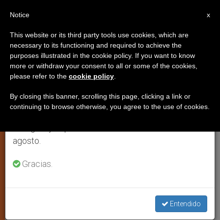
ES
Notice
×
x
Aviso importante
This website or its third party tools use cookies, which are
necessary to its functioning and required to achieve the
Del 27 de julio al 7 de agosto haremos la pausa
JUSTICIA Y PAZ
purposes illustrated in the cookie policy. If you want to know
anual, aprovechando que en el periodo de verano
more or withdraw your consent to all or some of the cookies,
please refer to the
cookie policy
.
se generan menos informaciones y también el
consumo de las mismas disminuye.
By closing this banner, scrolling this page, clicking a link or
continuing to browse otherwise, you agree to the use of cookies.
Retomamos el trabajo ordinario de las ediciones
en inglés y español de ZENIT el lunes 10 de
agosto.
Gracias.
Plaza Del Pesebre, Belén © Friends Of The Holy Land
Entendido