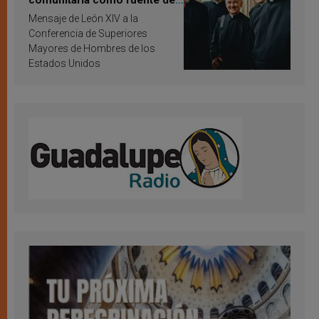
comunitaria como fuente de
inspiración y santificación
Mensaje de León XIV a la
Conferencia de Superiores
Mayores de Hombres de los
Estados Unidos