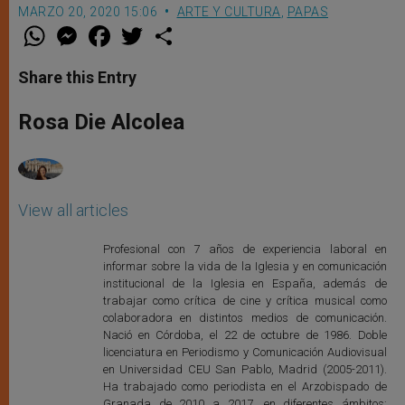
MARZO 20, 2020 15:06
ARTE Y CULTURA
,
PAPAS
W
M
F
T
S
h
e
a
w
h
a
s
c
i
a
t
s
e
t
r
Share this Entry
s
e
b
t
e
A
n
o
e
p
g
o
r
Rosa Die Alcolea
p
e
k
r
View all articles
Profesional con 7 años de experiencia laboral en
informar sobre la vida de la Iglesia y en comunicación
institucional de la Iglesia en España, además de
trabajar como crítica de cine y crítica musical como
colaboradora en distintos medios de comunicación.
Nació en Córdoba, el 22 de octubre de 1986. Doble
licenciatura en Periodismo y Comunicación Audiovisual
en Universidad CEU San Pablo, Madrid (2005-2011).
Ha trabajado como periodista en el Arzobispado de
Granada de 2010 a 2017, en diferentes ámbitos: