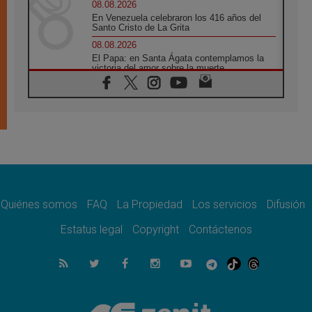
08.08.2026
En Venezuela celebraron los 416 años del
Santo Cristo de La Grita
08.08.2026
El Papa: en Santa Ágata contemplamos la
victoria del amor sobre la muerte
08.08.2026
León XIV visitará el Santuario de la Madre
del Buen Consejo de Genazzano
07.08.2026
Filipinas: el Vicariato Apostólico de Calapán
se convierte en diócesis
07.08.2026
Honduras: Los desplazados invisibles de una
crisis olvidada
Quiénes somos
FAQ
La Propiedad
Los servicios
Difusión
07.08.2026
Bokalic: "En Argentina el Papa León señalará
Estatus legal
Copyright
Contáctenos
el compromiso del cristiano"
07.08.2026
La matanza de niños en Gaza no cesa: 300
muertos en 300 días
07.08.2026
Tagle: La guerra desfigura el mundo, solo la
revelación de Dios lo transfigura