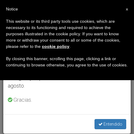
ES
Notice
×
x
Aviso importante
This website or its third party tools use cookies, which are
necessary to its functioning and required to achieve the
Del 27 de julio al 7 de agosto haremos la pausa
purposes illustrated in the cookie policy. If you want to know
anual, aprovechando que en el periodo de verano
more or withdraw your consent to all or some of the cookies,
please refer to the
cookie policy
.
se generan menos informaciones y también el
consumo de las mismas disminuye.
By closing this banner, scrolling this page, clicking a link or
continuing to browse otherwise, you agree to the use of cookies.
Retomamos el trabajo ordinario de las ediciones
en inglés y español de ZENIT el lunes 10 de
agosto.
Gracias.
Entendido