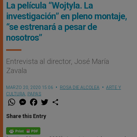
La película “Wojtyla. La
investigación” en pleno montaje,
“se estrenará a pesar de
nosotros”
Entrevista al director, José María
Zavala
MARZO 20, 2020 15:06
ROSA DIE ALCOLEA
ARTE Y
CULTURA
,
PAPAS
W
M
F
T
S
h
e
a
w
h
a
s
c
i
a
t
s
e
t
r
Share this Entry
s
e
b
t
e
A
n
o
e
p
g
o
r
p
e
k