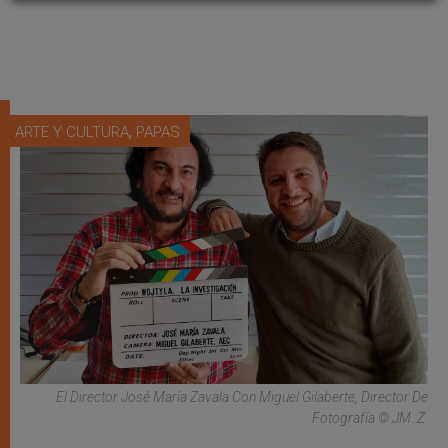
,
ARTE Y CULTURA
PAPAS
El Director José María Zavala Con Miguel Gilaberte, Director De
Fotografía © JM. Z.