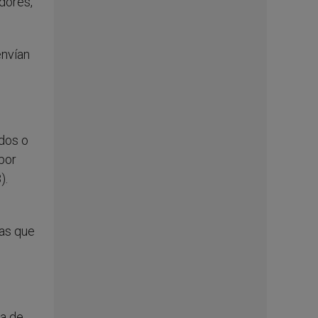
dores,
envían
dos o
por
).
vas que
ea de