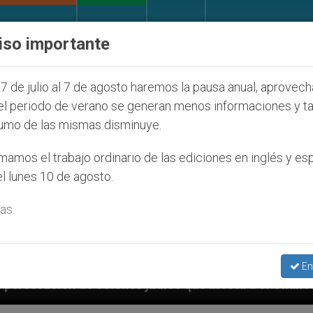
IGLESIA Y MUNDO
DOCUMENTOS
DONATIVOS
iso importante
7 de julio al 7 de agosto haremos la pausa anual, aprovec
el periodo de verano se generan menos informaciones y t
umo de las mismas disminuye.
amos el trabajo ordinario de las ediciones en inglés y es
l lunes 10 de agosto.
as.
En
 que afecta a cristianos (y no sólo) en Tierra Santa