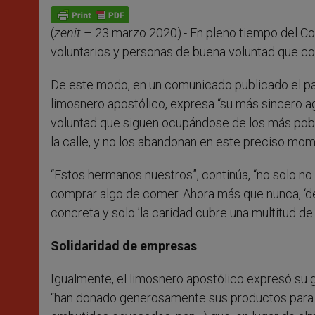
A
n
o
e
p
g
o
r
p
e
k
(
zenit
– 23 marzo 2020).- En pleno tiempo del Cor
r
voluntarios y personas de buena voluntad que c
De este modo, en un comunicado publicado el pa
limosnero apostólico, expresa “su más sincero a
voluntad que siguen ocupándose de los más pobr
la calle, y no los abandonan en este preciso mome
“Estos hermanos nuestros”, continúa, “no solo no 
comprar algo de comer. Ahora más que nunca, ‘d
concreta y solo ’la caridad cubre una multitud de 
Solidaridad de empresas
Igualmente, el limosnero apostólico expresó su g
“han donado generosamente sus productos para pre