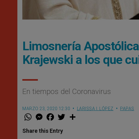
Limosnería Apostólica
Krajewski a los que cu
En tiempos del Coronavirus
MARZO 23, 2020 12:30
LARISSA I. LÓPEZ
PAPAS
W
M
F
T
S
h
e
a
w
h
a
s
c
i
a
t
s
e
t
r
Share this Entry
s
e
b
t
e