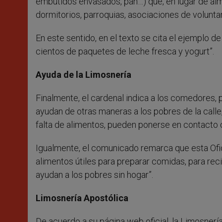
embutidos envasados, pan…) que, en lugar de alm
dormitorios, parroquias, asociaciones de volunta
En este sentido, en el texto se cita el ejemplo de
cientos de paquetes de leche fresca y yogurt”.
Ayuda de la Limosnería
Finalmente, el cardenal indica a los comedores,
ayudan de otras maneras a los pobres de la call
falta de alimentos, pueden ponerse en contacto 
Igualmente, el comunicado remarca que esta Ofic
alimentos útiles para preparar comidas, para reci
ayudan a los pobres sin hogar”.
Limosnería Apostólica
De acuerdo a su página web oficial, la Limosnería