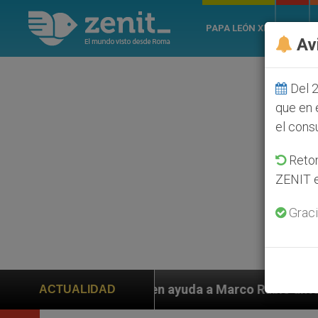
PAPA LEÓN XIV
ROMA
Av
Del 2
que en 
el cons
Retom
ZENIT e
Graci
yuda a Marco Rubio ante persecución de colonos judíos
ACTUALIDAD