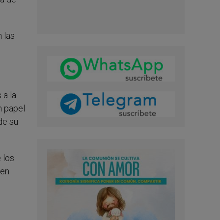
n las
 a la
n papel
de su
 los
 en