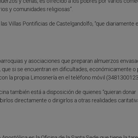
uerzos y cenas, es ofrecido a los pobres por varios come
rios y comunidades religiosas”.
 las Villas Pontificias de Castelgandolfo, “que diariamente 
 parroquias y asociaciones que preparan almuerzos envasa
e, que si se encuentran en dificultades, económicamente o 
con la propia Limosnería en el teléfono móvil (3481300123
ina también está a disposición de quienes “quieran donar
birlos directamente o dirigirlos a otras realidades caritati
 Apostólica es la Oficina de la Santa Sede que tiene la tar