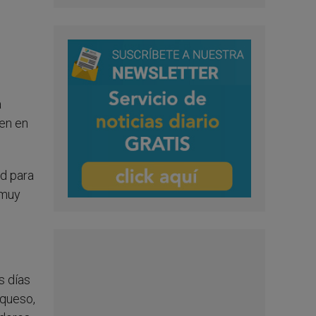
a
en en
ad para
 muy
s días
 queso,