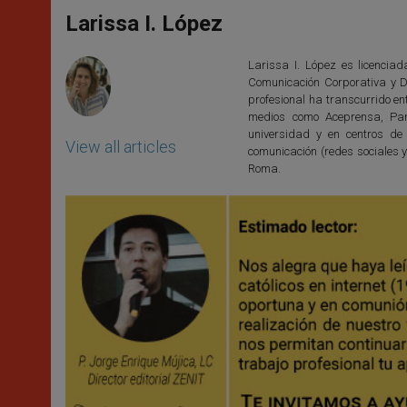
A
n
o
e
p
g
o
r
Larissa I. López
p
e
k
r
Larissa I. López es licencia
Comunicación Corporativa y D
profesional ha transcurrido en
medios como Aceprensa, Pan
universidad y en centros de
View all articles
comunicación (redes sociales y
Roma.