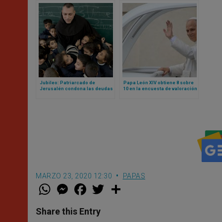
Jubileo: Patriarcado de
Papa León XIV obtiene 8 sobre
Jerusalén condona las deudas
10 en la encuesta de valoración
de sus colegios
en USA: estos son los
resultados
MARZO 23, 2020 12:30
PAPAS
W
M
F
T
S
h
e
a
w
h
a
s
c
i
a
t
s
e
t
r
Share this Entry
s
e
b
t
e