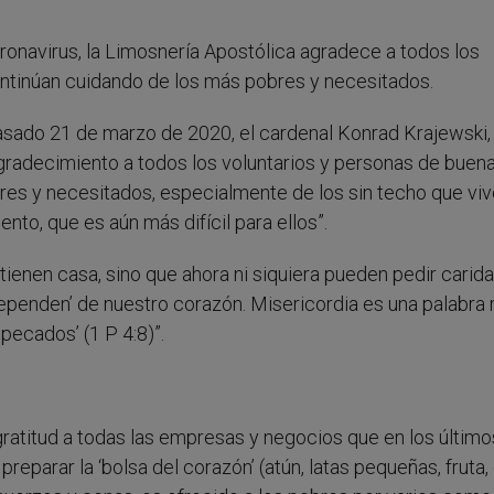
onavirus, la Limosnería Apostólica agradece a todos los
ontinúan cuidando de los más pobres y necesitados.
sado 21 de marzo de 2020, el cardenal Konrad Krajewski,
gradecimiento a todos los voluntarios y personas de buen
es y necesitados, especialmente de los sin techo que viv
nto, que es aún más difícil para ellos”.
tienen casa, sino que ahora ni siquiera pueden pedir carid
ependen’ de nuestro corazón. Misericordia es una palabra
pecados’ (1 P 4:8)”.
ratitud a todas las empresas y negocios que en los último
parar la ‘bolsa del corazón’ (atún, latas pequeñas, fruta,