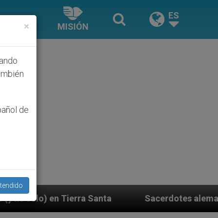
ES
×
MISIÓN
hando
ambién
pañol de
tendido
Sacerdotes alemanes fieles al Papa contestan a 