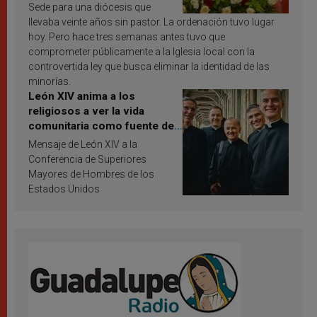
Sede para una diócesis que
llevaba veinte años sin pastor. La ordenación tuvo lugar
hoy. Pero hace tres semanas antes tuvo que
comprometer públicamente a la Iglesia local con la
controvertida ley que busca eliminar la identidad de las
minorías.
León XIV anima a los
religiosos a ver la vida
comunitaria como fuente de
inspiración y santificación
Mensaje de León XIV a la
Conferencia de Superiores
Mayores de Hombres de los
Estados Unidos