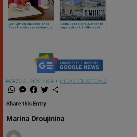
León XIV deroga decisión de
Santa Sede cierra 2024 con un
Papa Francisco y reestructura
superávit de 1,6 millones de
finanzas vaticanas bajo un
euros
principio: responsabilidad
compartida
MARZO 31, 2020 18:39
CIUDAD DEL VATICANO
W
M
F
T
S
h
e
a
w
h
a
s
c
i
a
t
s
e
t
r
Share this Entry
s
e
b
t
e
A
n
o
e
p
g
o
r
Marina Droujinina
p
e
k
r