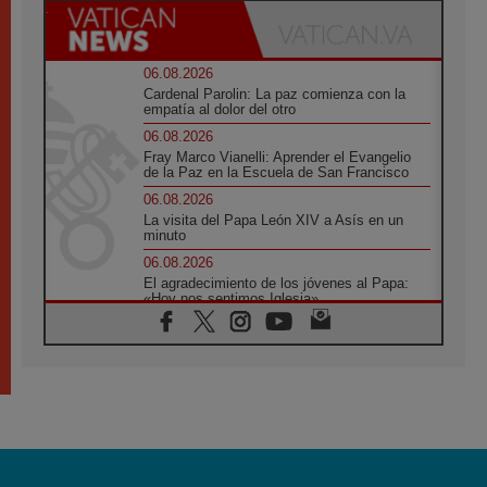
06.08.2026
Cardenal Parolin: La paz comienza con la
empatía al dolor del otro
06.08.2026
Fray Marco Vianelli: Aprender el Evangelio
de la Paz en la Escuela de San Francisco
06.08.2026
La visita del Papa León XIV a Asís en un
minuto
06.08.2026
El agradecimiento de los jóvenes al Papa:
«Hoy nos sentimos Iglesia»
06.08.2026
Líbano: Reanudan los coloquios en Roma en
medio de tensiones y ataques en el sur del
país
06.08.2026
Hiroshima y Nagasaki, 81 años después.
Comienzan "Diez Días Oración por la Paz"
06.08.2026