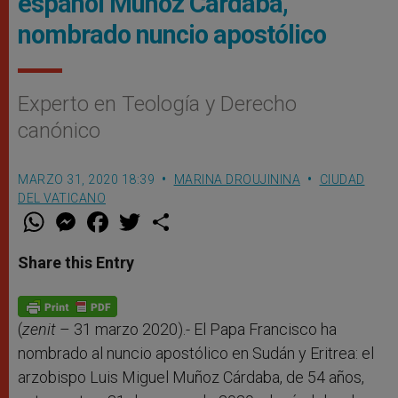
español Muñoz Cárdaba,
nombrado nuncio apostólico
Experto en Teología y Derecho
canónico
MARZO 31, 2020 18:39
MARINA DROUJININA
CIUDAD
DEL VATICANO
W
M
F
T
S
h
e
a
w
h
a
s
c
i
a
t
s
e
t
r
Share this Entry
s
e
b
t
e
A
n
o
e
p
g
o
r
p
e
k
r
(
zenit
– 31 marzo 2020).- El Papa Francisco ha
nombrado al nuncio apostólico en Sudán y Eritrea: el
arzobispo Luis Miguel Muñoz Cárdaba, de 54 años,