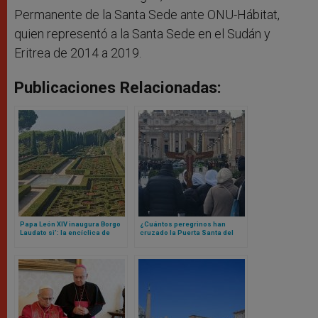
Permanente de la Santa Sede ante ONU-Hábitat,
quien representó a la Santa Sede en el Sudán y
Eritrea de 2014 a 2019.
Publicaciones Relacionadas:
Papa León XIV inaugura Borgo
¿Cuántos peregrinos han
Laudato si’: la encíclica de
cruzado la Puerta Santa del
Francisco que se materializó
Vaticano? La cifra te va a
en un lugar
sorprender