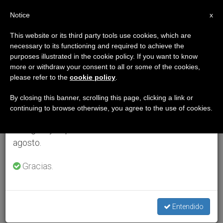
ES
Notice
×
x
Aviso importante
This website or its third party tools use cookies, which are
necessary to its functioning and required to achieve the
Del 27 de julio al 7 de agosto haremos la pausa
purposes illustrated in the cookie policy. If you want to know
anual, aprovechando que en el periodo de verano
more or withdraw your consent to all or some of the cookies,
please refer to the
cookie policy
.
se generan menos informaciones y también el
consumo de las mismas disminuye.
By closing this banner, scrolling this page, clicking a link or
continuing to browse otherwise, you agree to the use of cookies.
Retomamos el trabajo ordinario de las ediciones
en inglés y español de ZENIT el lunes 10 de
agosto.
Gracias.
Entendido