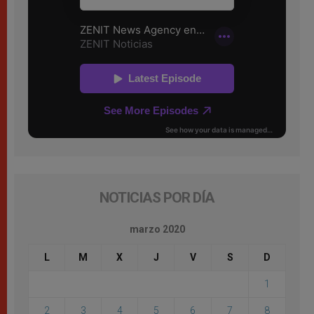
NOTICIAS POR DÍA
marzo 2020
L
M
X
J
V
S
D
1
2
3
4
5
6
7
8