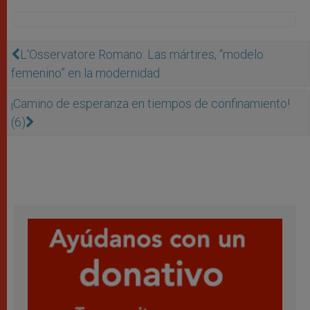
L'Osservatore Romano: Las mártires, “modelo
femenino” en la modernidad
¡Camino de esperanza en tiempos de confinamiento!
(6)