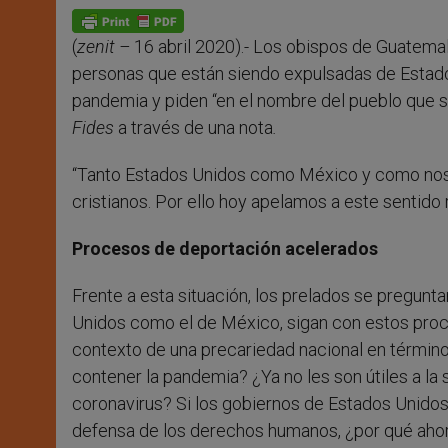
A
n
o
e
p
g
o
r
p
e
k
(
zenit –
16 abril 2020).- Los obispos de Guatem
r
personas que están siendo expulsadas de Estados
pandemia y piden “en el nombre del pueblo que s
Fides
a través de una nota
.
“Tanto Estados Unidos como México y como nos
cristianos. Por ello hoy apelamos a este sentido
Procesos de deportación acelerados
Frente a esta situación, los prelados se pregunt
Unidos como el de México, sigan con estos proce
contexto de una precariedad nacional en término
contener la pandemia? ¿Ya no les son útiles a la
coronavirus? Si los gobiernos de Estados Unido
defensa de los derechos humanos, ¿por qué ahor