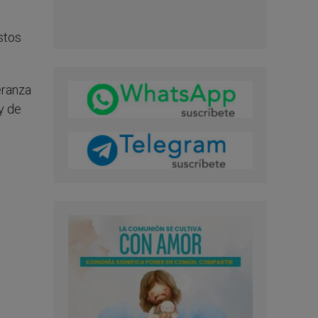
stos
eranza
y de