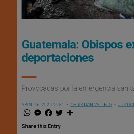
Guatemala: Obispos ex
deportaciones
Provocadas por la emergencia sanita
ABRIL 16, 2020 16:51
CHRISTIAN VALLEJO
JUSTIC
W
M
F
T
S
h
e
a
w
h
a
s
c
i
a
t
s
e
t
r
Share this Entry
s
e
b
t
e