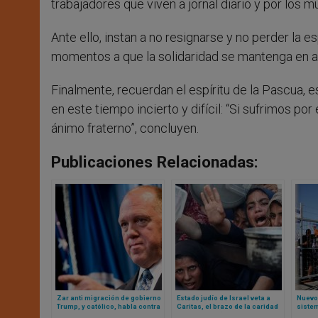
trabajadores que viven a jornal diario y por los 
Ante ello, instan a no resignarse y no perder la
momentos a que la solidaridad se mantenga en al
Finalmente, recuerdan el espíritu de la Pascua, 
en este tiempo incierto y difícil: “Si sufrimos 
ánimo fraterno”, concluyen.
Publicaciones Relacionadas:
Zar anti migración de gobierno
Estado judío de Israel veta a
Nuevo
Trump, y católico, habla contra
Caritas, el brazo de la caridad
sistem
mensaje de Iglesia
de la Iglesia (y más de 20
israel