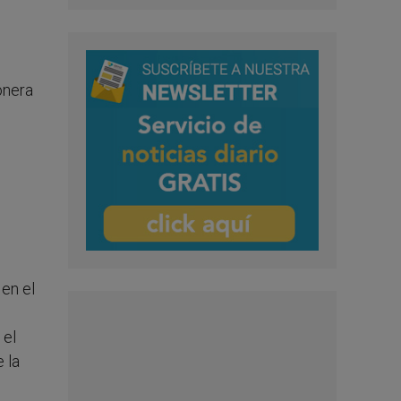
onera
en el
 el
 la