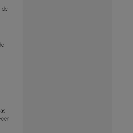
o de
de
tas
ecen