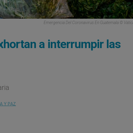
Emergencia Del Coronavirus En Guatemala © Vati
hortan a interrumpir las
ria
IA Y PAZ