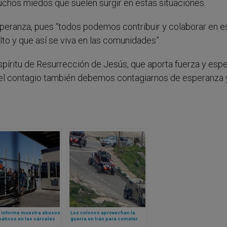
muchos miedos que suelen surgir en estas situaciones.
 esperanza, pues “todos podemos contribuir y colaborar en e
to y que así se viva en las comunidades”.
espíritu de Resurrección de Jesús, que aporta fuerza y esp
por el contagio también debemos contagiarnos de esperanza 
 informe muestra abusos
Los colonos aprovechan la
áticos en las cárceles
guerra en Irán para cometer
íes
nuevos actos de violencia en