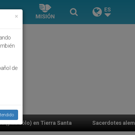
ES
×
MISIÓN
hando
ambién
pañol de
tendido
Sacerdotes alemanes fieles al Papa contestan 