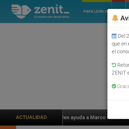
PAPA LEÓN XIV
ROMA
Av
Del 2
que en 
el cons
Retom
ZENIT e
Graci
 ayuda a Marco Rubio ante persecución de colonos judí
ACTUALIDAD