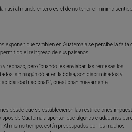
n así al mundo entero es el de no tener el mínimo sentid
pos exponen que también en Guatemala se percibe la falta 
permitido el reingreso de sus paisanos.
ón y rechazo, pero “cuando les enviaban las remesas los
ados, sin ningún dólar en la bolsa, son discriminados y
o solidaridad nacional?”, cuestionan nuevamente.
 mes desde que se establecieron las restricciones impues
obispos de Guatemala apuntan que algunos ciudadanos par
ón. Al mismo tiempo, están preocupados por los muchos