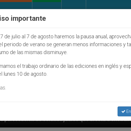
IGLESIA Y MUNDO
DOCUMENTOS
DONATIVOS
iso importante
7 de julio al 7 de agosto haremos la pausa anual, aprovec
el periodo de verano se generan menos informaciones y t
umo de las mismas disminuye.
amos el trabajo ordinario de las ediciones en inglés y es
l lunes 10 de agosto.
as.
En
os que afecta a cristianos (y no sólo) en Tierra Santa