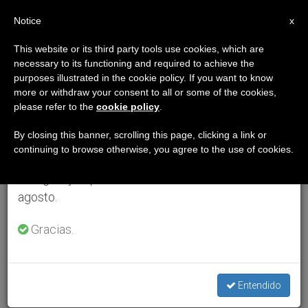
ES
Notice
×
x
Aviso importante
This website or its third party tools use cookies, which are
necessary to its functioning and required to achieve the
Del 27 de julio al 7 de agosto haremos la pausa
purposes illustrated in the cookie policy. If you want to know
anual, aprovechando que en el periodo de verano
more or withdraw your consent to all or some of the cookies,
please refer to the
cookie policy
.
se generan menos informaciones y también el
consumo de las mismas disminuye.
By closing this banner, scrolling this page, clicking a link or
continuing to browse otherwise, you agree to the use of cookies.
Retomamos el trabajo ordinario de las ediciones
en inglés y español de ZENIT el lunes 10 de
agosto.
Gracias.
Entendido