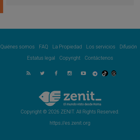
firma»
08.08.2026
En Venezuela celebraron los 416 años del
Santo Cristo de La Grita
08.08.2026
El Papa: en Santa Ágata contemplamos la
victoria del amor sobre la muerte
Quiénes somos
FAQ
La Propiedad
Los servicios
Difusión
08.08.2026
León XIV visitará el Santuario de la Madre
Estatus legal
Copyright
Contáctenos
del Buen Consejo de Genazzano
07.08.2026
Filipinas: el Vicariato Apostólico de Calapán
se convierte en diócesis
07.08.2026
Honduras: Los desplazados invisibles de una
crisis olvidada
Copyright © 2026 ZENIT. All Rights Reserved.
https://es.zenit.org