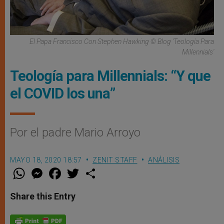
El Papa Francisco Con Stephen Hawking © Blog 'Teología Para
Millennials'
Teología para Millennials: “Y que
el COVID los una”
Por el padre Mario Arroyo
MAYO 18, 2020 18:57
ZENIT STAFF
ANÁLISIS
W
M
F
T
S
h
e
a
w
h
a
s
c
i
a
t
s
e
t
r
Share this Entry
s
e
b
t
e
A
n
o
e
p
g
o
r