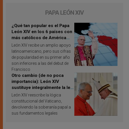
PAPA LEÓN XIV
¿Qué tan popular es el Papa
León XIV en los 6 países con
más católicos de América
Latina en 2026? Publican
León XIV recibe un amplio apoyo
resultados de investigación
latinoamericano, pero sus cifras
de popularidad en su primer año
son inferiores a las del debut de
Francisco
Otro cambio (de no poca
importancia): León XIV
sustituye integralmente la ley
vaticana de Papa Francisco
León XIV reescribe la lógica
constitucional del Vaticano,
devolviendo la soberanía papal a
sus fundamentos legales