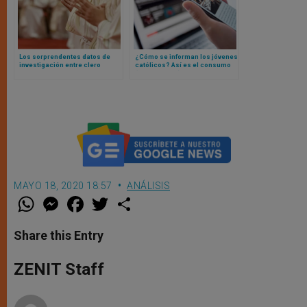
Los sorprendentes datos de
¿Cómo se informan los jóvenes
investigación entre clero
católicos? Así es el consumo
francés: entre más jóvenes,
(y frecuencia) de noticias de la
más conservadores… y felices
generación digital
MAYO 18, 2020 18:57
ANÁLISIS
W
M
F
T
S
h
e
a
w
h
a
s
c
i
a
t
s
e
t
r
Share this Entry
s
e
b
t
e
A
n
o
e
p
g
o
r
ZENIT Staff
p
e
k
r