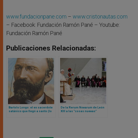
www.fundacionpane.com
–
www.cristonautas.com
– Facebook: Fundación Ramón Pané – Youtube:
Fundación Ramón Pané
Publicaciones Relacionadas:
Bartolo Longo: el ex sacerdote
De la Rerum Novarum de León
satánico que llegó a santo (lo
XIII a las “cosas nuevas”
canonizó León XIV)
analizadas por el Papa León
XIV “desde las periferias”