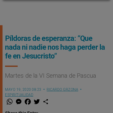
Píldoras de esperanza: “Que
nada ni nadie nos haga perder la
fe en Jesucristo”
Martes de la VI Semana de Pascua
MAYO 19, 2020 08:23
RICARDO GRZONA
ESPIRITUALIDAD
W
M
F
T
S
h
e
a
w
h
a
s
c
i
a
t
s
e
t
r