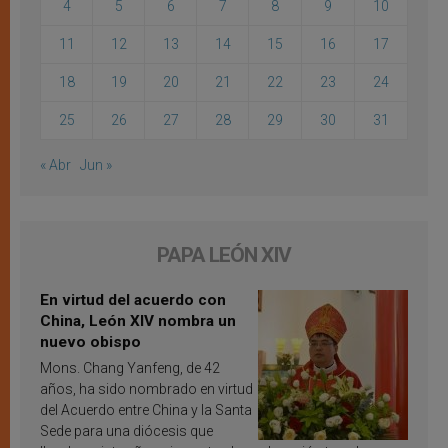
4
5
6
7
8
9
10
11
12
13
14
15
16
17
18
19
20
21
22
23
24
25
26
27
28
29
30
31
« Abr
Jun »
PAPA LEÓN XIV
En virtud del acuerdo con
China, León XIV nombra un
nuevo obispo
Mons. Chang Yanfeng, de 42
años, ha sido nombrado en virtud
del Acuerdo entre China y la Santa
Sede para una diócesis que