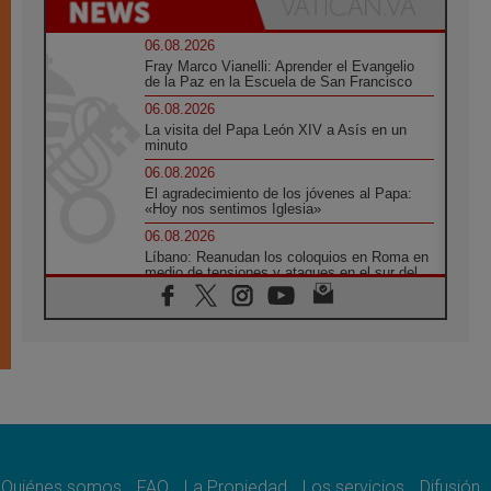
06.08.2026
Fray Marco Vianelli: Aprender el Evangelio
de la Paz en la Escuela de San Francisco
06.08.2026
La visita del Papa León XIV a Asís en un
minuto
06.08.2026
El agradecimiento de los jóvenes al Papa:
«Hoy nos sentimos Iglesia»
06.08.2026
Líbano: Reanudan los coloquios en Roma en
medio de tensiones y ataques en el sur del
país
06.08.2026
Hiroshima y Nagasaki, 81 años después.
Comienzan "Diez Días Oración por la Paz"
06.08.2026
Pizzaballa en Asís: los cristianos quieren
paz
06.08.2026
Sturla: La visita de León XIV será una buena
noticia para todo el Uruguay
Quiénes somos
FAQ
La Propiedad
Los servicios
Difusión