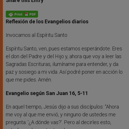
Share this Entry
s
e
b
t
e
A
n
o
e
p
g
o
r
p
e
k
r
Reflexión de los Evangelios diarios
Invocamos al Espíritu Santo
Espíritu Santo, ven, pues estamos esperándote. Eres
el don del Padre y del Hijo y, ahora que voy a leer las
Sagradas Escrituras, ilumíname para entender, y da
paz y sosiego a mi vida. Así podré poner en acción lo
que me pides. Amén.
Evangelio según San Juan 16, 5-11
En aquel tiempo, Jesús dijo a sus discípulos: “Ahora
me voy al que me envió, y ninguno de ustedes me
pregunta: ‘¿A dónde vas?’. Pero al decirles esto,