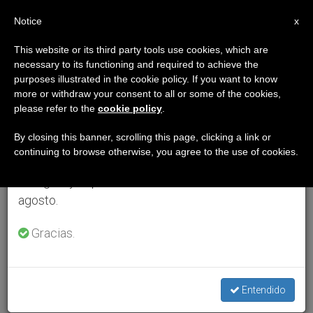
ES
Notice
×
x
Aviso importante
This website or its third party tools use cookies, which are
necessary to its functioning and required to achieve the
Del 27 de julio al 7 de agosto haremos la pausa
purposes illustrated in the cookie policy. If you want to know
anual, aprovechando que en el periodo de verano
more or withdraw your consent to all or some of the cookies,
please refer to the
cookie policy
.
se generan menos informaciones y también el
consumo de las mismas disminuye.
By closing this banner, scrolling this page, clicking a link or
continuing to browse otherwise, you agree to the use of cookies.
Retomamos el trabajo ordinario de las ediciones
en inglés y español de ZENIT el lunes 10 de
agosto.
Gracias.
Entendido