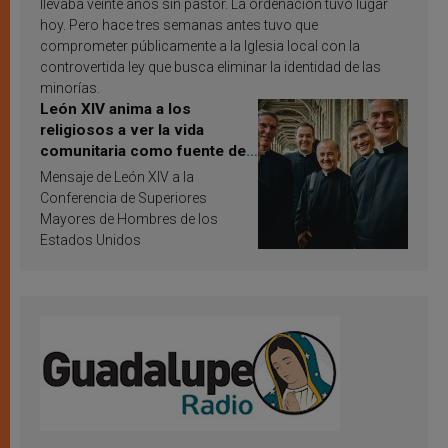
llevaba veinte años sin pastor. La ordenación tuvo lugar
hoy. Pero hace tres semanas antes tuvo que
comprometer públicamente a la Iglesia local con la
controvertida ley que busca eliminar la identidad de las
minorías.
León XIV anima a los
religiosos a ver la vida
comunitaria como fuente de
inspiración y santificación
Mensaje de León XIV a la
Conferencia de Superiores
Mayores de Hombres de los
Estados Unidos