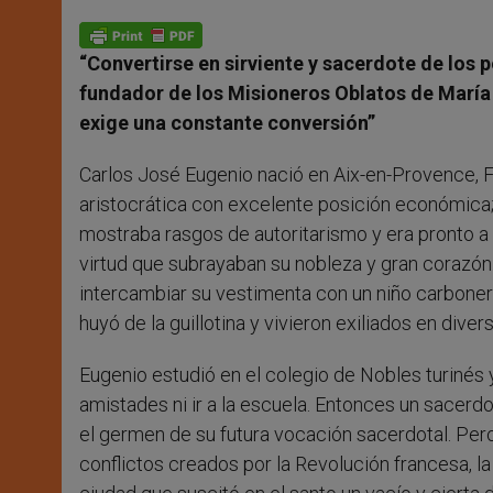
A
n
o
e
p
g
o
r
p
e
k
“Convertirse en sirviente y sacerdote de los 
r
fundador de los Misioneros Oblatos de María
exige una constante conversión”
Carlos José Eugenio nació en Aix-en-Provence, Fr
aristocrática con excelente posición económica;
mostraba rasgos de autoritarismo y era pronto a 
virtud que subrayaban su nobleza y gran corazón
intercambiar su vestimenta con un niño carbonero
huyó de la guillotina y vivieron exiliados en diver
Eugenio estudió en el colegio de Nobles turinés 
amistades ni ir a la escuela. Entonces un sacerdot
el germen de su futura vocación sacerdotal. Per
conflictos creados por la Revolución francesa, la 