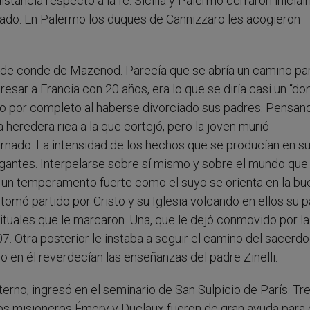
istancia respecto a la fe. Sicilia y Palermo cerraron inicia
ado. En Palermo los duques de Cannizzaro les acogieron
ulo de conde de Mazenod. Parecía que se abría un camino par
resar a Francia con 20 años, era lo que se diría casi un “do
o por completo al haberse divorciado sus padres. Pensan
heredera rica a la que cortejó, pero la joven murió
ado. La intensidad de los hechos que se producían en s
antes. Interpelarse sobre sí mismo y sobre el mundo que 
 un temperamento fuerte como el suyo se orienta en la bu
omó partido por Cristo y su Iglesia volcando en ellos su p
ituales que le marcaron. Una, que le dejó conmovido por la
. Otra posterior le instaba a seguir el camino del sacerdo
o en él reverdecían las enseñanzas del padre Zinelli.
erno, ingresó en el seminario de San Sulpicio de París. Tr
s misioneros Émery y Duclaux fueron de gran ayuda para é