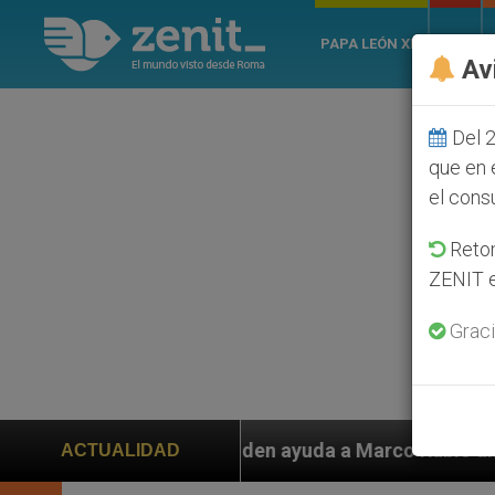
PAPA LEÓN XIV
ROMA
Av
Del 2
que en 
el cons
Retom
ZENIT e
Graci
den ayuda a Marco Rubio ante persecución de colonos j
ACTUALIDAD