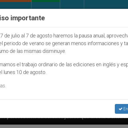
IGLESIA Y MUNDO
DOCUMENTOS
DONATIVOS
iso importante
7 de julio al 7 de agosto haremos la pausa anual, aprovec
el periodo de verano se generan menos informaciones y t
umo de las mismas disminuye.
amos el trabajo ordinario de las ediciones en inglés y es
l lunes 10 de agosto.
as.
En
udíos que afecta a cristianos (y no sólo) en Tierra S