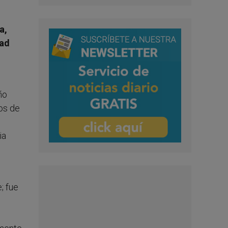
a,
dad
ño
los de
ia
; fue
s