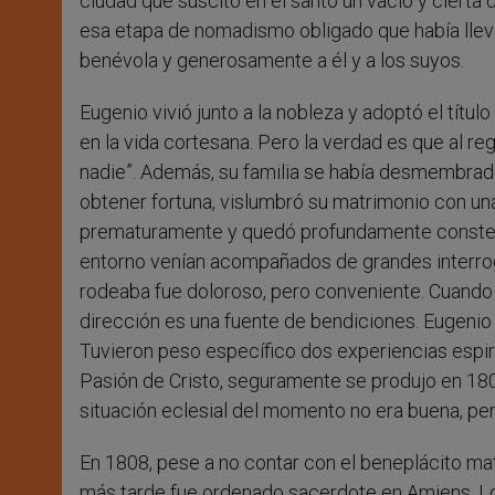
ciudad que suscitó en el santo un vacío y cierta d
esa etapa de nomadismo obligado que había llev
benévola y generosamente a él y a los suyos.
Eugenio vivió junto a la nobleza y adoptó el tít
en la vida cortesana. Pero la verdad es que al reg
nadie”. Además, su familia se había desmembrad
obtener fortuna, vislumbró su matrimonio con una 
prematuramente y quedó profundamente constern
entorno venían acompañados de grandes interrog
rodeaba fue doloroso, pero conveniente. Cuando
dirección es una fuente de bendiciones. Eugenio t
Tuvieron peso específico dos experiencias espir
Pasión de Cristo, seguramente se produjo en 1807
situación eclesial del momento no era buena, per
En 1808, pese a no contar con el beneplácito mat
más tarde fue ordenado sacerdote en Amiens. Lo