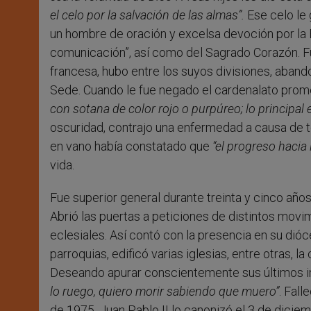
el celo por la salvación de las almas”.
Ese celo le
un hombre de oración y excelsa devoción por la Eu
comunicación”, así como del Sagrado Corazón. Fu
francesa, hubo entre los suyos divisiones, aban
Sede. Cuando le fue negado el cardenalato prom
con sotana de color rojo o purpúreo; lo principal e
oscuridad, contrajo una enfermedad a causa de tod
en vano había constatado que
“el progreso hacia
vida.
Fue superior general durante treinta y cinco años,
Abrió las puertas a peticiones de distintos movi
eclesiales. Así contó con la presencia en su di
parroquias, edificó varias iglesias, entre otras, l
Deseando apurar conscientemente sus últimos in
lo ruego, quiero morir sabiendo que muero”
. Fall
de 1975. Juan Pablo II lo canonizó el 3 de dicie