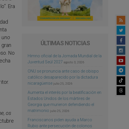
o”. Era
idad
nta
a uno
ÚLTIMAS NOTICIAS
 gran
oso. No
Himno oficial de la Jornada Mundial de la
hecha
Juventud Seúl 2027
agosto 3, 2026
ONU se pronuncia ante caso de obispo
católico desaparecido por la dictadura
itor.
nicaragüense
julio 25, 2026
Aumenta el interés por la beatificación en
Estados Unidos de los mártires de
Georgia que murieron defendiendo el
matrimonio
julio 25, 2026
e, os
Franciscanos piden ayuda a Marco
octubre
Rubio ante persecución de colonos