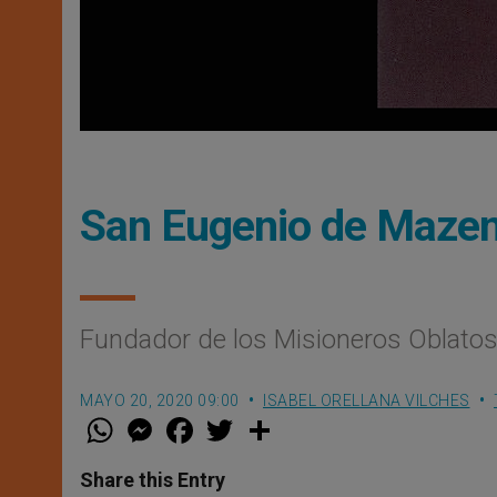
San Eugenio de Mazen
Fundador de los Misioneros Oblato
MAYO 20, 2020 09:00
ISABEL ORELLANA VILCHES
W
M
F
T
S
h
e
a
w
h
a
s
c
i
a
t
s
e
t
r
Share this Entry
s
e
b
t
e