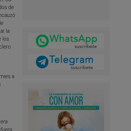
ados de
encauzó
de
ar la
e los
clero
.
 mies a
a
uera
 fuera