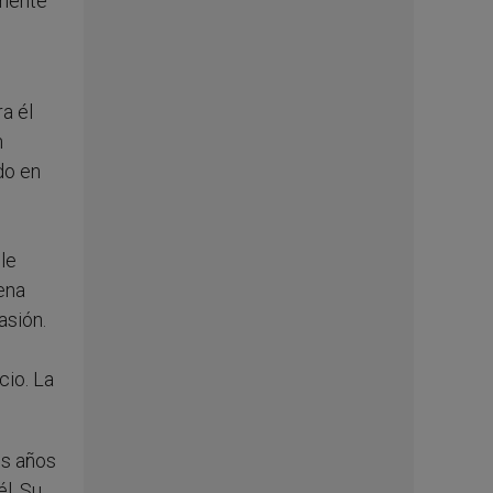
lmente
a él
n
do en
u
le
ena
asión.
cio. La
es años
l. Su