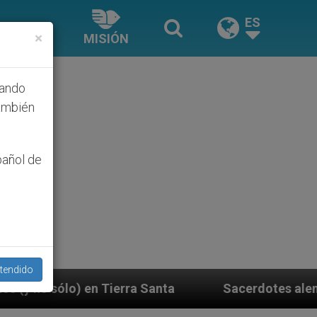
ES
×
MISIÓN
hando
ambién
pañol de
tendido
anta
Sacerdotes alemanes fieles al Papa contest