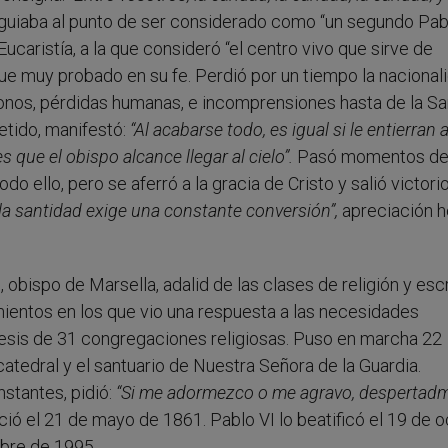
 guiaba al punto de ser considerado como “un segundo Pabl
caristía, a la que consideró “el centro vivo que sirve de
e muy probado en su fe. Perdió por un tiempo la nacional
donos, pérdidas humanas, e incomprensiones hasta de la Sa
etido, manifestó:
“Al acabarse todo, es igual si le entierran 
s que el obispo alcance llegar al cielo”.
Pasó momentos de
o ello, pero se aferró a la gracia de Cristo y salió victori
 la santidad exige una constante conversión”,
apreciación 
 obispo de Marsella, adalid de las clases de religión y escr
mientos en los que vio una respuesta a las necesidades
ócesis de 31 congregaciones religiosas. Puso en marcha 22
a catedral y el santuario de Nuestra Señora de la Guardia.
stantes, pidió:
“Si me adormezco o me agravo, despertadm
eció el 21 de mayo de 1861. Pablo VI lo beatificó el 19 de 
mbre de 1995.