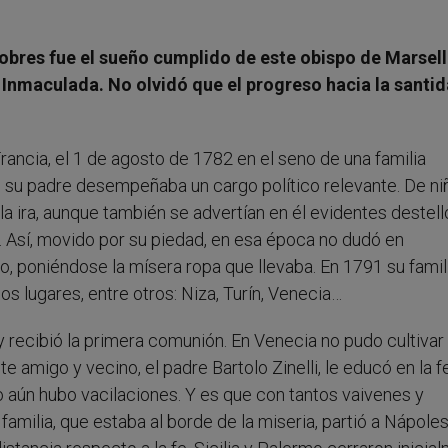
pobres fue el sueño cumplido de este obispo de Marsell
 Inmaculada.
No olvidó que el progreso hacia la santi
ancia, el 1 de agosto de 1782 en el seno de una familia
 su padre desempeñaba un cargo político relevante. De ni
la ira, aunque también se advertían en él evidentes destel
. Así, movido por su piedad, en esa época no dudó en
, poniéndose la mísera ropa que llevaba. En 1791 su famil
sos lugares, entre otros: Niza, Turín, Venecia…
y recibió la primera comunión. En Venecia no pudo cultivar
e amigo y vecino, el padre Bartolo Zinelli, le educó en la fe
o aún hubo vacilaciones. Y es que con tantos vaivenes y
familia, que estaba al borde de la miseria, partió a Nápole