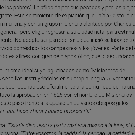
de los pobres”. La aflicción por sus pecados y por los alej
rgante. Este sentimiento de expiación que unía a Cristo lo 
 mariana y con un grupo misionero alentado por Charles 
 general, pero eligió regresar a su ciudad natal para estimul
ente. No aceptó ser párroco, sino que inició su labor entr
ervicio doméstico, los campesinos y los jóvenes. Parte del 
dotes afines, con gran celo apostólico, que lo secundaron
 el mismo ideal suyo, aglutinados como “Misioneros de
 sencillas, instruyéndolas en su propia lengua. Al ver tanta
to de que reconociese oficialmente a la comunidad como un
btuvo la aprobación en 1826 con el nombre de Misioneros
este paso frente a la oposición de varios obispos galos,
ien que hace y hará
y quiero favorecerla”.
na:
“Estaría dispuesto a partir mañana mismo a la luna, si f
 consigna:
“Entre vosotros, la caridad, la caridad, la caridad; y