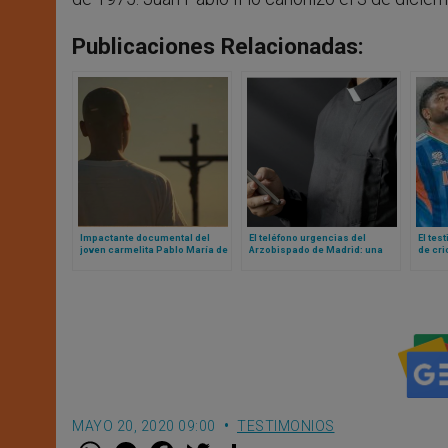
Publicaciones Relacionadas:
Impactante documental del
El teléfono urgencias del
El tes
joven carmelita Pablo María de
Arzobispado de Madrid: una
de cri
la Cruz que abrazó con alegría
excelente iniciativa para
Sams
la hermana muerte
replicar, porque salva almas
MAYO 20, 2020 09:00
TESTIMONIOS
W
M
F
T
S