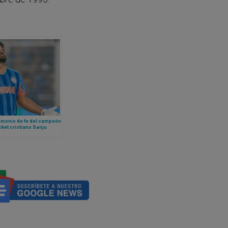
timonio de fe del campeón
cket cristiano Sanju
on