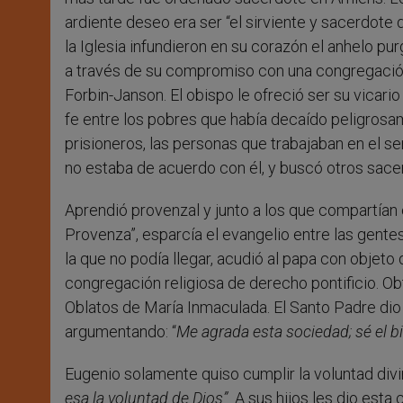
ardiente deseo era ser “el sirviente y sacerdote 
la Iglesia infundieron en su corazón el anhelo pu
a través de su compromiso con una congregación
Forbin-Janson. El obispo le ofreció ser su vicario
fe entre los pobres que había decaído peligrosam
prisioneros, las personas que trabajaban en el s
no estaba de acuerdo con él, y buscó otros sacer
Aprendió provenzal y junto a los que compartían
Provenza”, esparcía el evangelio entre las gentes
la que no podía llegar, acudió al papa con obje
congregación religiosa de derecho pontificio. O
Oblatos de María Inmaculada. El Santo Padre dio 
argumentando: “
Me agrada esta sociedad; sé el b
Eugenio solamente quiso cumplir la voluntad divi
esa la voluntad de Dios”.
A sus hijos les dio esta