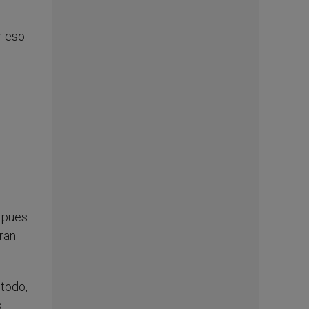
r eso
 pues
ran
todo,
s