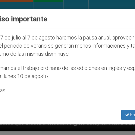
IGLESIA Y MUNDO
DOCUMENTOS
DONATIVOS
iso importante
7 de julio al 7 de agosto haremos la pausa anual, aprovec
el periodo de verano se generan menos informaciones y t
umo de las mismas disminuye.
amos el trabajo ordinario de las ediciones en inglés y es
l lunes 10 de agosto.
as.
En
nos (y no sólo) en Tierra Santa
Sacerdotes alem