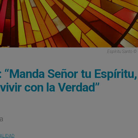
Espíritu Santo ©
 “Manda Señor tu Espíritu,
ivir con la Verdad”
a
ALIDAD