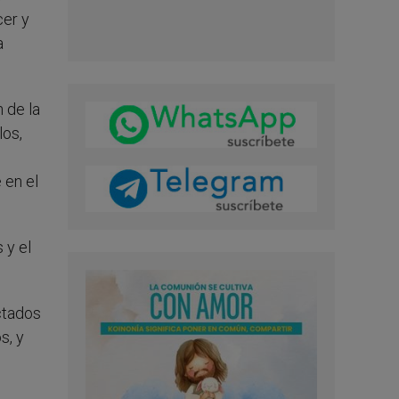
cer y
a
 de la
los,
 en el
 y el
ctados
s, y