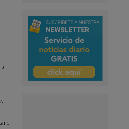
la
as
ismo,