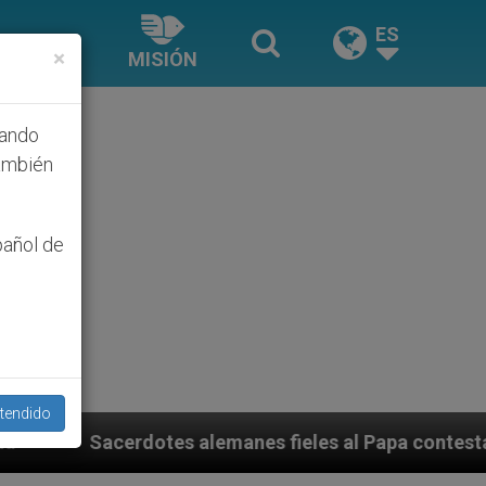
ES
×
MISIÓN
hando
ambién
pañol de
tendido
anes fieles al Papa contestan a su propio obispo (y c