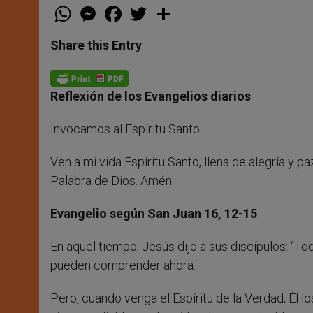
W
M
F
T
S
h
e
a
w
h
a
s
c
i
a
t
s
e
t
r
Share this Entry
s
e
b
t
e
A
n
o
e
p
g
o
r
p
e
k
Reflexión de los Evangelios diarios
r
Invocamos al Espíritu Santo
Ven a mi vida Espíritu Santo, llena de alegría y 
Palabra de Dios. Amén.
Evangelio según San Juan 16, 12-15
En aquel tiempo, Jesús dijo a sus discípulos: “T
pueden comprender ahora.
Pero, cuando venga el Espíritu de la Verdad, Él l