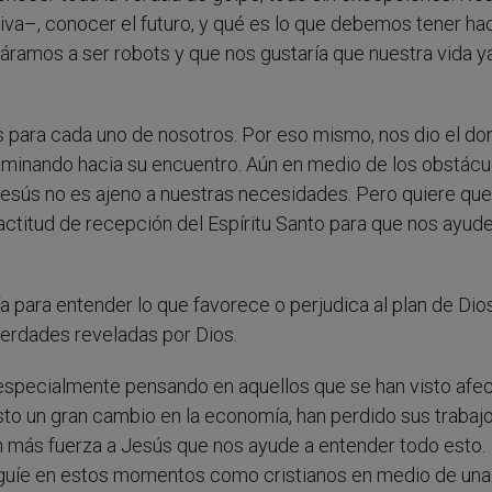
iva–, conocer el futuro, y qué es lo que debemos tener ha
ramos a ser robots y que nos gustaría que nuestra vida y
os para cada uno de nosotros. Por eso mismo, nos dio el don
caminando hacia su encuentro. Aún en medio de los obstácu
 Jesús no es ajeno a nuestras necesidades. Pero quiere que
ctitud de recepción del Espíritu Santo para que nos ayude
ía para entender lo que favorece o perjudica al plan de Dios
verdades reveladas por Dios.
, especialmente pensando en aquellos que se han visto afe
sto un gran cambio en la economía, han perdido sus trabajo
n más fuerza a Jesús que nos ayude a entender todo esto.
s guíe en estos momentos como cristianos en medio de una