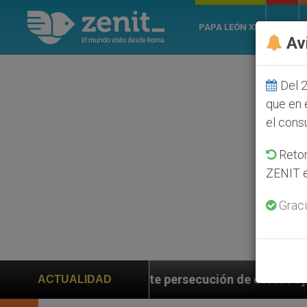
PAPA LEÓN XIV
ROMA
Av
Del 2
que en 
el cons
Retom
ZENIT e
Graci
te persecución de colonos judíos que afecta a cristia
ACTUALIDAD