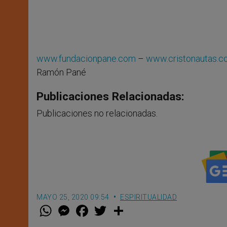
www.fundacionpane.com
–
www.cristonautas.
Ramón Pané
Publicaciones Relacionadas:
Publicaciones no relacionadas.
MAYO 25, 2020 09:54
ESPIRITUALIDAD
W
M
F
T
S
h
e
a
w
h
a
s
c
i
a