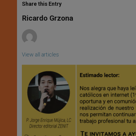
t
s
e
t
r
Share this Entry
s
e
b
t
e
A
n
o
e
p
g
o
r
Ricardo Grzona
p
e
k
r
View all articles