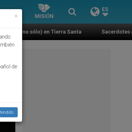
ES
×
MISIÓN
 Santa
Sacerdotes alemanes fieles al Papa cont
hando
ambién
pañol de
tendido