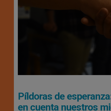
Píldoras de esperanza:
en cuenta nuestros m