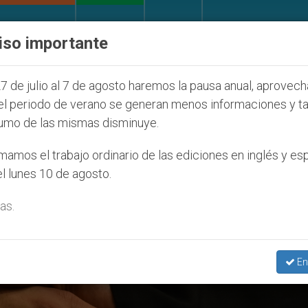
IGLESIA Y MUNDO
DOCUMENTOS
DONATIVOS
iso importante
 judíos que afecta a cristianos (y no sólo) en Tierra
7 de julio al 7 de agosto haremos la pausa anual, aprovec
el periodo de verano se generan menos informaciones y t
umo de las mismas disminuye.
amos el trabajo ordinario de las ediciones en inglés y es
l lunes 10 de agosto.
as.
En