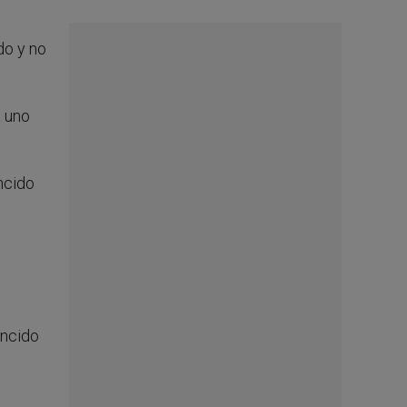
do y no
a uno
ncido
encido