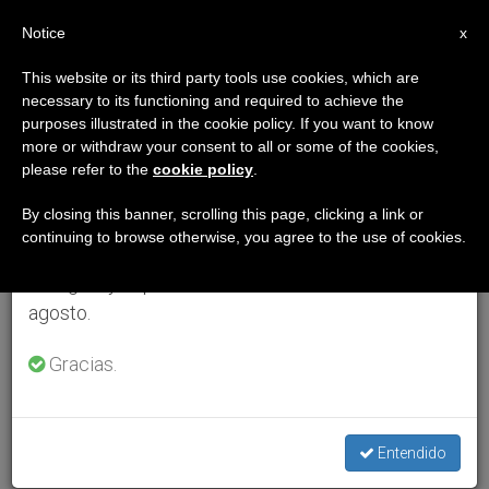
ES
Notice
×
x
Aviso importante
This website or its third party tools use cookies, which are
necessary to its functioning and required to achieve the
Del 27 de julio al 7 de agosto haremos la pausa
purposes illustrated in the cookie policy. If you want to know
anual, aprovechando que en el periodo de verano
more or withdraw your consent to all or some of the cookies,
please refer to the
cookie policy
.
se generan menos informaciones y también el
consumo de las mismas disminuye.
By closing this banner, scrolling this page, clicking a link or
continuing to browse otherwise, you agree to the use of cookies.
Retomamos el trabajo ordinario de las ediciones
en inglés y español de ZENIT el lunes 10 de
agosto.
Gracias.
Entendido