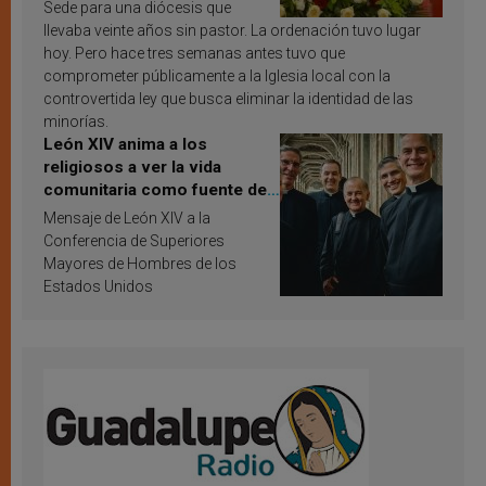
Sede para una diócesis que
llevaba veinte años sin pastor. La ordenación tuvo lugar
hoy. Pero hace tres semanas antes tuvo que
comprometer públicamente a la Iglesia local con la
controvertida ley que busca eliminar la identidad de las
minorías.
León XIV anima a los
religiosos a ver la vida
comunitaria como fuente de
inspiración y santificación
Mensaje de León XIV a la
Conferencia de Superiores
Mayores de Hombres de los
Estados Unidos