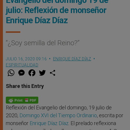
Evangelio del domingo 19 de
julio: Reflexión de monseñor
Enrique Díaz Díaz
“¿Soy semilla del Reino?”
JULIO 16, 2020 09:16
ENRIQUE DÍAZ DÍAZ
ESPIRITUALIDAD
W
M
F
T
S
h
e
a
w
h
a
s
c
i
a
t
s
e
t
r
Share this Entry
s
e
b
t
e
A
n
o
e
p
g
o
r
p
e
k
r
Reflexión del Evangelio del domingo, 19 julio de
2020,
Domingo XVI del Tiempo Ordinario
, escrita por
monseñor
Enrique Díaz Díaz
. El prelado reflexiona