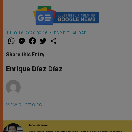
JULIO 16, 2020 09:16
ESPIRITUALIDAD
W
M
F
T
S
h
e
a
w
h
a
s
c
i
a
t
s
e
t
r
Share this Entry
s
e
b
t
e
A
n
o
e
p
g
o
r
Enrique Díaz Díaz
p
e
k
r
View all articles