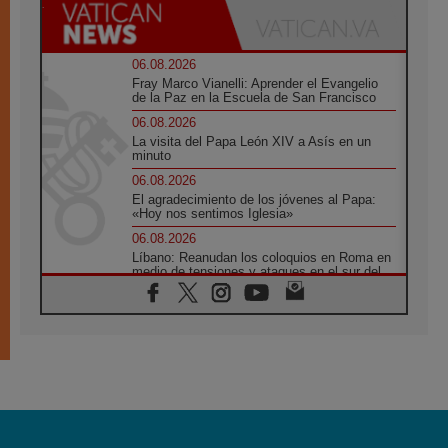
06.08.2026
Fray Marco Vianelli: Aprender el Evangelio
de la Paz en la Escuela de San Francisco
06.08.2026
La visita del Papa León XIV a Asís en un
minuto
06.08.2026
El agradecimiento de los jóvenes al Papa:
«Hoy nos sentimos Iglesia»
06.08.2026
Líbano: Reanudan los coloquios en Roma en
medio de tensiones y ataques en el sur del
país
06.08.2026
Hiroshima y Nagasaki, 81 años después.
Comienzan "Diez Días Oración por la Paz"
06.08.2026
Pizzaballa en Asís: los cristianos quieren
paz
06.08.2026
Sturla: La visita de León XIV será una buena