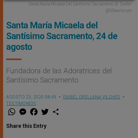
Santa María Micaela Del Santísimo Sacramento © Twitter
@SSanctorum
Santa María Micaela del
Santísimo Sacramento, 24 de
agosto
Fundadora de las Adoratrices del
Santísimo Sacramento
AGOSTO 23, 2020 08:49
ISABEL ORELLANA VILCHES
TESTIMONIOS
W
M
F
T
S
h
e
a
w
h
a
s
c
i
a
t
s
e
t
r
Share this Entry
s
e
b
t
e
A
n
o
e