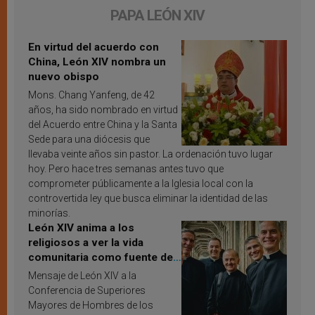
PAPA LEÓN XIV
En virtud del acuerdo con
China, León XIV nombra un
nuevo obispo
Mons. Chang Yanfeng, de 42
años, ha sido nombrado en virtud
del Acuerdo entre China y la Santa
Sede para una diócesis que
llevaba veinte años sin pastor. La ordenación tuvo lugar
hoy. Pero hace tres semanas antes tuvo que
comprometer públicamente a la Iglesia local con la
controvertida ley que busca eliminar la identidad de las
minorías.
León XIV anima a los
religiosos a ver la vida
comunitaria como fuente de
inspiración y santificación
Mensaje de León XIV a la
Conferencia de Superiores
Mayores de Hombres de los