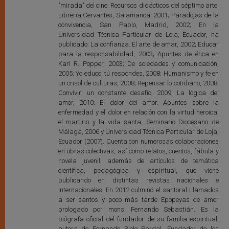
"mirada" del cine. Recursos didácticos del séptimo arte.
Librería Cervantes, Salamanca, 2001; Paradojas de la
convivencia, San Pablo, Madrid, 2002; En la
Universidad Técnica Particular de Loja, Ecuador, ha
publicado: La confianza. El arte de amar, 2002; Educar
para la responsabilidad, 2003; Apuntes de ética en
Karl R. Popper, 2003; De soledades y comunicación,
2005; Yo educo; tú respondes, 2008; Humanismo y fe en
un crisol de culturas, 2008; Repensar lo cotidiano, 2008;
Convivir: un constante desafío, 2009; La lógica del
amor, 2010; El dolor del amor. Apuntes sobre la
enfermedad y el dolor en relación con la virtud heroica,
el martirio y la vida santa. Seminario Diocesano de
Málaga, 2006 y Universidad Técnica Particular de Loja,
Ecuador (2007). Cuenta con numerosas colaboraciones
en obras colectivas, así como relatos, cuentos, fábula y
novela juvenil, además de artículos de temática
científica, pedagógica y espiritual, que viene
publicando en distintas revistas nacionales e
internacionales. En 2012 culminó el santoral Llamados
a ser santos y poco más tarde Epopeyas de amor
prologado por mons. Fernando Sebastián. Es la
biógrafa oficial del fundador de su familia espiritual,
autora de Fernando Rielo Pardal. Fundador de los