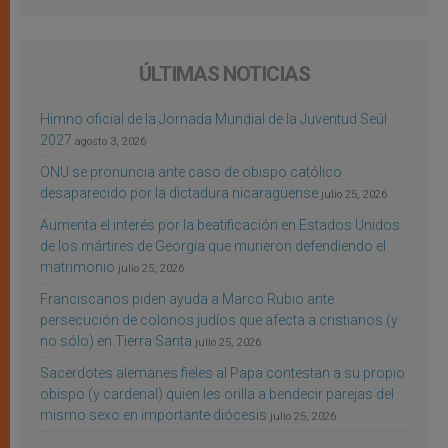
ÚLTIMAS NOTICIAS
Himno oficial de la Jornada Mundial de la Juventud Seúl
2027
agosto 3, 2026
ONU se pronuncia ante caso de obispo católico
desaparecido por la dictadura nicaragüense
julio 25, 2026
Aumenta el interés por la beatificación en Estados Unidos
de los mártires de Georgia que murieron defendiendo el
matrimonio
julio 25, 2026
Franciscanos piden ayuda a Marco Rubio ante
persecución de colonos judíos que afecta a cristianos (y
no sólo) en Tierra Santa
julio 25, 2026
Sacerdotes alemanes fieles al Papa contestan a su propio
obispo (y cardenal) quien les orilla a bendecir parejas del
mismo sexo en importante diócesis
julio 25, 2026