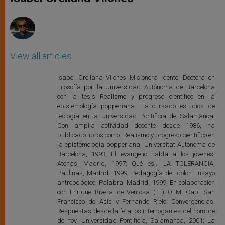
p
e
k
r
View all articles
Isabel Orellana Vilches Misionera idente. Doctora en
Filosofía por la Universidad Autónoma de Barcelona
con la tesis Realismo y progreso científico en la
epistemología popperiana. Ha cursado estudios de
teología en la Universidad Pontificia de Salamanca.
Con amplia actividad docente desde 1986, ha
publicado libros como: Realismo y progreso científico en
la epistemología popperiana, Universitat Autònoma de
Barcelona, 1993; El evangelio habla a los jóvenes,
Atenas, Madrid, 1997; Qué es... LA TOLERANCIA,
Paulinas, Madrid, 1999; Pedagogía del dolor. Ensayo
antropológico, Palabra, Madrid, 1999; En colaboración
con Enrique Rivera de Ventosa (†) OFM. Cap. San
Francisco de Asís y Fernando Rielo: Convergencias.
Respuestas desde la fe a los interrogantes del hombre
de hoy, Universidad Pontificia, Salamanca, 2001; La