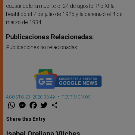
causándole la muerte el 24 de agosto. Pío XI la
beatificó el 7 de julio de 1925 y la canonizó el 4 de
marzo de 1934.
Publicaciones Relacionadas:
Publicaciones no relacionadas.
AGOSTO 23, 2020 08:49
TESTIMONIOS
W
M
F
T
S
h
e
a
w
h
a
s
c
i
a
t
s
e
t
r
Share this Entry
s
e
b
t
e
A
n
o
e
p
g
o
r
Isabel Orellana Vilches