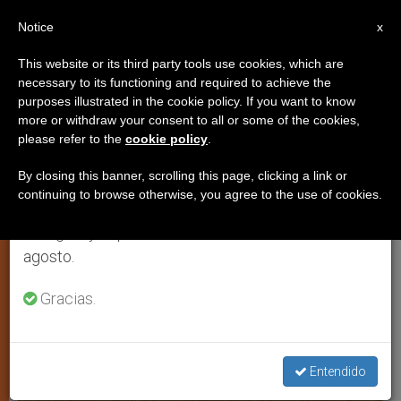
ES
Notice
×
x
Aviso importante
This website or its third party tools use cookies, which are
necessary to its functioning and required to achieve the
Del 27 de julio al 7 de agosto haremos la pausa
TESTIMONIOS
purposes illustrated in the cookie policy. If you want to know
anual, aprovechando que en el periodo de verano
more or withdraw your consent to all or some of the cookies,
please refer to the
cookie policy
.
se generan menos informaciones y también el
consumo de las mismas disminuye.
By closing this banner, scrolling this page, clicking a link or
continuing to browse otherwise, you agree to the use of cookies.
Retomamos el trabajo ordinario de las ediciones
en inglés y español de ZENIT el lunes 10 de
agosto.
Gracias.
Entendido