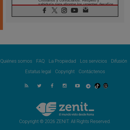
Cristianos y confucianos: Respeto y
sabiduría para afrontar los urgentes desafíos
de hoy
05.08.2026
En marcha hacia Asís en nombre de San
Francisco, a la espera de León
05.08.2026
Venezuela, Padre Pagniello: "En medio del
dolor, una Iglesia que no se rinde"
05.08.2026
La Fuerza del "Círculo de Héroes" con el
Papa en la Audiencia General
Quiénes somos
FAQ
La Propiedad
Los servicios
Difusión
05.08.2026
Estatus legal
Copyright
Contáctenos
Nuncio en Ucrania: Preocupa escuchar a
quienes bendicen la guerra
05.08.2026
Ucrania: Ataque masivo en Kyiv durante la
noche
05.08.2026
Colombo: "La visita del Papa a Argentina
llevará un mensaje de paz y dignidad
humana"
Copyright © 2026 ZENIT. All Rights Reserved.