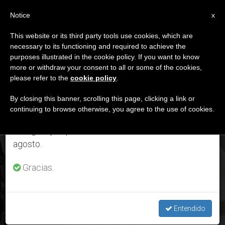
ES
Notice
×
x
Aviso importante
This website or its third party tools use cookies, which are
necessary to its functioning and required to achieve the
Del 27 de julio al 7 de agosto haremos la pausa
MES
purposes illustrated in the cookie policy. If you want to know
anual, aprovechando que en el periodo de verano
Agosto, 2020
more or withdraw your consent to all or some of the cookies,
please refer to the
cookie policy
.
se generan menos informaciones y también el
consumo de las mismas disminuye.
By closing this banner, scrolling this page, clicking a link or
continuing to browse otherwise, you agree to the use of cookies.
ÚLTIMAS NOTICIAS
Retomamos el trabajo ordinario de las ediciones
en inglés y español de ZENIT el lunes 10 de
agosto.
Vaticano: El embajador de Japón entrega sus cartas
credenciales
Gracias.
AUG 30, 2020 14:16
ANNE KURIAN-MONTABONE
Entendido