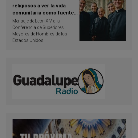
religiosos a ver la vida
comunitaria como fuente
de inspiración y
Mensaje de León XIV a la
santificación
Conferencia de Superiores
Mayores de Hombres de los
Estados Unidos