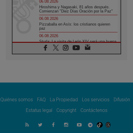
06.08.2026
Hiroshima y Nagasaki, 81 años después.
Comienzan "Diez Días Oración por la Paz"
06.08.2026
Pizzaballa en Asís: los cristianos quieren
paz
06.08.2026
Sturla: La visita de León XIV será una buena
noticia para todo el Uruguay
06.08.2026
León XIV: La revolución del Evangelio
derriba los muros que separan
06.08.2026
La Iglesia en Ceuta: caridad y esperanza
frente al drama migratorio
06.08.2026
La visita del Papa a Perú será un tiempo de
gracia reconciliación y esperanza
Quiénes somos
FAQ
La Propiedad
Los servicios
Difusión
06.08.2026
Estatus legal
Copyright
Contáctenos
Cardenal Rossi: "La llegada del Papa León a
Argentina es un homenaje a Francisco"
06.08.2026
En Asís, León XIV invita a los jóvenes a
«construir la civilización del amor»