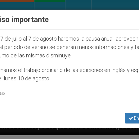
IGLESIA Y MUNDO
DOCUMENTOS
DONATIVOS
iso importante
7 de julio al 7 de agosto haremos la pausa anual, aprovec
el periodo de verano se generan menos informaciones y t
umo de las mismas disminuye.
amos el trabajo ordinario de las ediciones en inglés y es
l lunes 10 de agosto.
as.
En
a a cristianos (y no sólo) en Tierra Santa
Sac