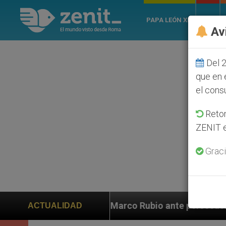
PAPA LEÓN XIV
ROMA
Av
Del 2
que en 
el cons
Retom
ZENIT e
Graci
co Rubio ante persecución de colonos judíos que afect
ACTUALIDAD