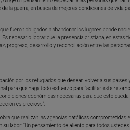
, dirige un pensamiento especial “a las personas que han 
s de la guerra, en busca de mejores condiciones de vida p
os que fueron obligados a abandonar los lugares donde naci
 Es necesario lograr que la presencia cristiana, en estas ti
az, progreso, desarrollo y reconciliación entre las personas
upación por los refugiados que desean volver a sus países 
nal para que haga todo esfuerzo para facilitar este retorno
s condiciones económicas necesarias para que esto pueda
rección es precioso”.
 obra que realizan las agencias católicas comprometidas e
n su labor: “Un pensamiento de aliento para todos ustedes