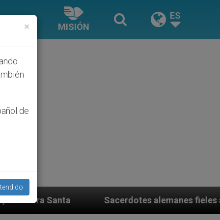
ES
×
MISIÓN
hando
ambién
pañol de
tendido
erdotes alemanes fieles al Papa contestan a su propio 