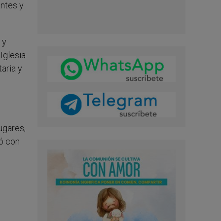
antes y
 y
Iglesia
aria y
ugares,
pó con