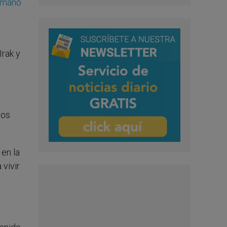
Humano
Irak y
mos
en la
 vivir