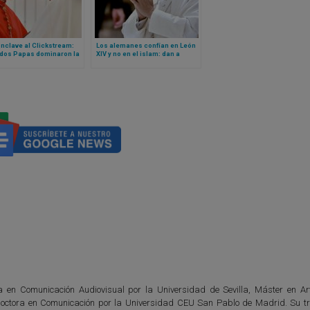
nclave al Clickstream:
Los alemanes confían en León
dos Papas dominaron la
XIV y no en el islam: dan a
idad mundial en la web
conocer datos de nueva
5
encuesta
da en Comunicación Audiovisual por la Universidad de Sevilla, Máster en Ar
octora en Comunicación por la Universidad CEU San Pablo de Madrid. Su tr