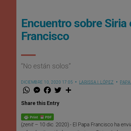
Encuentro sobre Siria
Francisco
“No están solos”
DICIEMBRE 10, 2020 17:05
LARISSA I. LÓPEZ
PAPA
W
M
F
T
S
h
e
a
w
h
a
s
c
i
a
t
s
e
t
r
Share this Entry
s
e
b
t
e
A
n
o
e
p
g
o
r
p
e
k
(
zenit
– 10 dic. 2020).- El Papa Francisco ha env
r