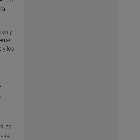
tenido
ara
eron y
erras,
 y los
y
,
n las
 que,