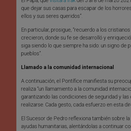
El Papa, que
visitará Irak
del 5 al 8 de marzo 2021
que dejar sus casas para escapar de los horrore
ellos y sus seres queridos”.
En particular, prosigue, “recuerdo a los cristian
crecieron, donde su fe se desarrolló y enriqueció.
siga siendo lo que siempre ha sido: un signo de p
pueblos”.
Llamado a la comunidad internacional
A continuación, el Pontífice manifiesta su preoc
realiza “un llamamiento a la comunidad internacio
garantizando las condiciones de seguridad y la
realizarse. Cada gesto, cada esfuerzo en esta di
El Sucesor de Pedro reflexiona también sobre la
ayudas humanitarias, alentándolas a continuar co