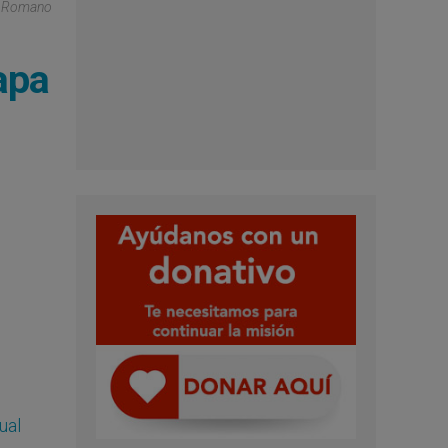
re Romano
apa
ual