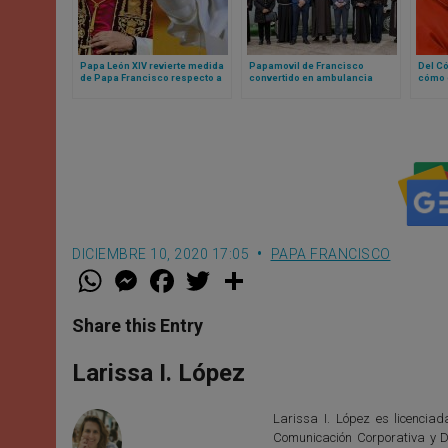
Papa León XIV revierte medida
Papamovil de Francisco
Del Có
de Papa Francisco respecto a
convertido en ambulancia
cómo 
organización de la diócesis de
recibe permiso para ingresar a
curios
Roma
Gaza
en 202
DICIEMBRE 10, 2020 17:05
PAPA FRANCISCO
W
M
F
T
S
h
e
a
w
h
a
s
c
i
a
t
s
e
t
r
Share this Entry
s
e
b
t
e
A
n
o
e
p
g
o
r
Larissa I. López
p
e
k
r
Larissa I. López es licencia
Comunicación Corporativa y D