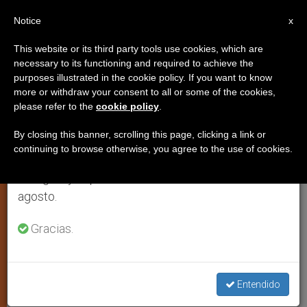
ES
Notice
×
x
Aviso importante
This website or its third party tools use cookies, which are
necessary to its functioning and required to achieve the
Del 27 de julio al 7 de agosto haremos la pausa
,
IGLESIA LOCAL
JUSTICIA Y PAZ
purposes illustrated in the cookie policy. If you want to know
anual, aprovechando que en el periodo de verano
more or withdraw your consent to all or some of the cookies,
please refer to the
cookie policy
.
se generan menos informaciones y también el
consumo de las mismas disminuye.
By closing this banner, scrolling this page, clicking a link or
continuing to browse otherwise, you agree to the use of cookies.
Retomamos el trabajo ordinario de las ediciones
en inglés y español de ZENIT el lunes 10 de
agosto.
Gracias.
Protestas En Colombia Por La Reforma Tributaria Del Presidente Iván
Duque. Foto: EFE.
Entendido
Colombia: Obispos se