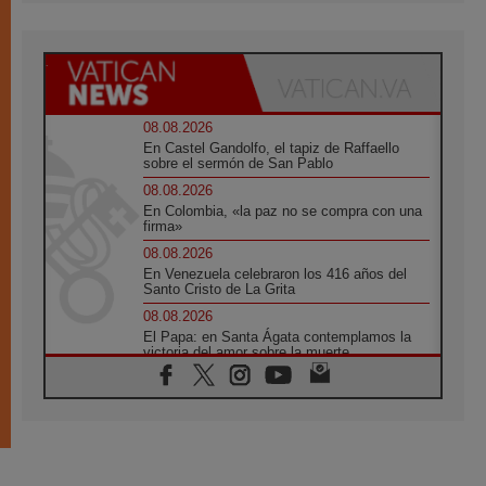
08.08.2026
En Castel Gandolfo, el tapiz de Raffaello
sobre el sermón de San Pablo
08.08.2026
En Colombia, «la paz no se compra con una
firma»
08.08.2026
En Venezuela celebraron los 416 años del
Santo Cristo de La Grita
08.08.2026
El Papa: en Santa Ágata contemplamos la
victoria del amor sobre la muerte
08.08.2026
León XIV visitará el Santuario de la Madre
del Buen Consejo de Genazzano
07.08.2026
Filipinas: el Vicariato Apostólico de Calapán
se convierte en diócesis