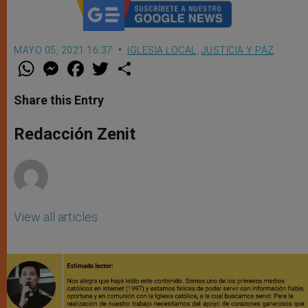
MAYO 05, 2021 16:37
IGLESIA LOCAL
,
JUSTICIA Y PAZ
W
M
F
T
S
h
e
a
w
h
a
s
c
i
a
t
s
e
t
r
Share this Entry
s
e
b
t
e
A
n
o
e
p
g
o
r
Redacción Zenit
p
e
k
r
View all articles