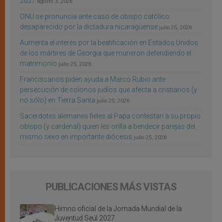
2027
agosto 3, 2026
ONU se pronuncia ante caso de obispo católico
desaparecido por la dictadura nicaragüense
julio 25, 2026
Aumenta el interés por la beatificación en Estados Unidos
de los mártires de Georgia que murieron defendiendo el
matrimonio
julio 25, 2026
Franciscanos piden ayuda a Marco Rubio ante
persecución de colonos judíos que afecta a cristianos (y
no sólo) en Tierra Santa
julio 25, 2026
Sacerdotes alemanes fieles al Papa contestan a su propio
obispo (y cardenal) quien les orilla a bendecir parejas del
mismo sexo en importante diócesis
julio 25, 2026
PUBLICACIONES MÁS VISTAS
Himno oficial de la Jornada Mundial de la
Juventud Seúl 2027