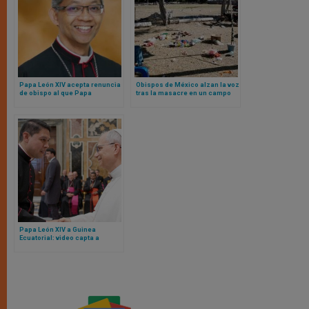
Papa León XIV acepta renuncia
Obispos de México alzan la voz
de obispo al que Papa
tras la masacre en un campo
Francisco nombró cardenal,
de fútbol y el ataque a la
pero “no quiso” recibir el
Catedral de Puebla
nombramiento
Papa León XIV a Guinea
Ecuatorial: video capta a
responsable de los viajes del
Santo Padre visitando el país
de cara a un viaje pontificio