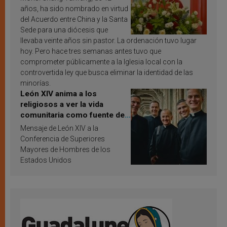
años, ha sido nombrado en virtud
del Acuerdo entre China y la Santa
Sede para una diócesis que
llevaba veinte años sin pastor. La ordenación tuvo lugar
hoy. Pero hace tres semanas antes tuvo que
comprometer públicamente a la Iglesia local con la
controvertida ley que busca eliminar la identidad de las
minorías.
León XIV anima a los
religiosos a ver la vida
comunitaria como fuente de
inspiración y santificación
Mensaje de León XIV a la
Conferencia de Superiores
Mayores de Hombres de los
Estados Unidos