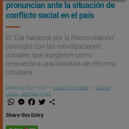
pronuncian ante la situación de
conflicto social en el país
El “Día Nacional por la Reconciliación”
coincidió con las movilizaciones
sociales que surgieron como
respuesta a una iniciativa de reforma
tributaria.
MAYO 05, 2021 16:37
REDACCIÓN ZENIT
IGLESIA
LOCAL
,
JUSTICIA Y PAZ
W
M
F
T
S
h
e
a
w
h
a
s
c
i
a
t
s
e
t
r
Share this Entry
s
e
b
t
e
A
n
o
e
p
g
o
r