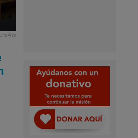
Luna Arce
e
n