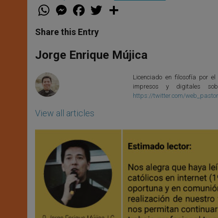
W
M
F
T
S
h
e
a
w
h
a
s
c
i
a
t
s
e
t
r
Share this Entry
s
e
b
t
e
A
n
o
e
p
g
o
r
Jorge Enrique Mújica
p
e
k
r
Licenciado en filosofía por el
impresos y digitales so
https://twitter.com/web_pasto
View all articles