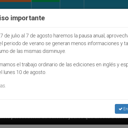
IGLESIA Y MUNDO
DOCUMENTOS
DONATIVOS
iso importante
7 de julio al 7 de agosto haremos la pausa anual, aprovec
el periodo de verano se generan menos informaciones y t
umo de las mismas disminuye.
amos el trabajo ordinario de las ediciones en inglés y es
l lunes 10 de agosto.
as.
En
íos que afecta a cristianos (y no sólo) en Tierra San