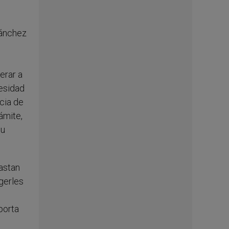
 Sánchez
erar a
cesidad
cia de
ámite,
su
rastan
gerles
porta