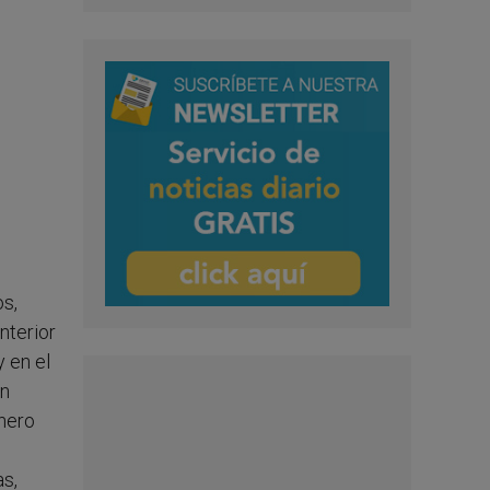
os,
nterior
y en el
an
énero
as,