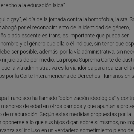
erecho a la educación laica”.
ullo gay”, el día de la jornada contra la homofobia, la sra.
y abogó por el reconocimiento de la identidad de género,
 niño o adolescente es trans, es importante que pueda ser
nombre y el género que ella o él indique, sin tener que esp
ebe ser posible, además, por la vía administrativa, sin ne
i juicios de por medio. La propia Suprema Corte de Justi
e la vía administrativa es la vía idónea para realizar el tr
ados por la Corte Interamericana de Derechos Humanos en 
Papa Francisco ha llamado “colonización ideológica” y cont
os menores de edad en otros campos y que apuntan a prote
o de maduración. Según estas medidas propuestas por la
ían oponerse a lo que sus hijos digan sobre sí mismos, no im
 avanza así incluso en un verdadero sometimiento pleno de