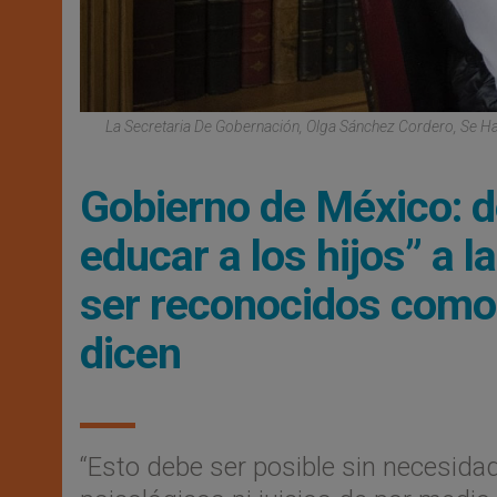
La Secretaria De Gobernación, Olga Sánchez Cordero, Se 
Gobierno de México: de
educar a los hijos” a 
ser reconocidos como 
dicen
“Esto debe ser posible sin necesid