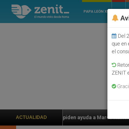
PAPA LEÓN XIV
ROMA
Av
Del 2
que en 
el cons
Retom
ZENIT e
Graci
n ayuda a Marco Rubio ante persecución de colonos jud
ACTUALIDAD