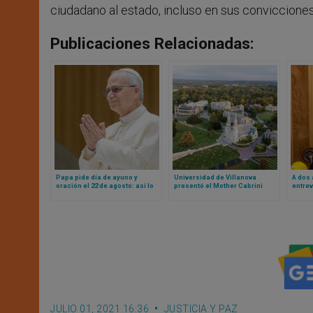
ciudadano al estado, incluso en sus convicciones 
Publicaciones Relacionadas:
Papa pide día de ayuno y
Universidad de Villanova
A dos 
oración el 22 de agosto: así lo
presentó el Mother Cabrini
entrev
dijo y esta es la razón
Institute para promover la
Estado
cooperación global en torno a
terror
los refugiados y los migrantes
masac
JULIO 01, 2021 16:36
JUSTICIA Y PAZ