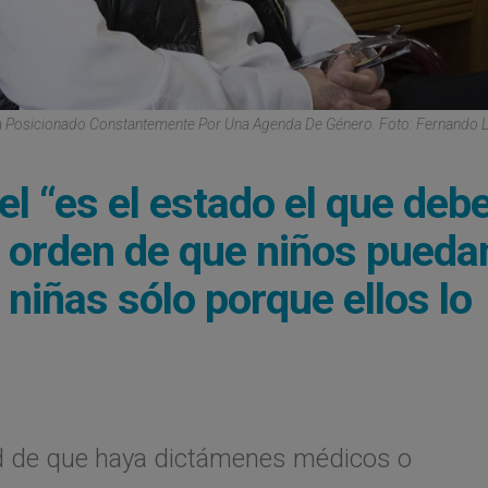
Ha Posicionado Constantemente Por Una Agenda De Género. Foto: Fernando 
l “es el estado el que deb
la orden de que niños pueda
niñas sólo porque ellos lo
ad de que haya dictámenes médicos o