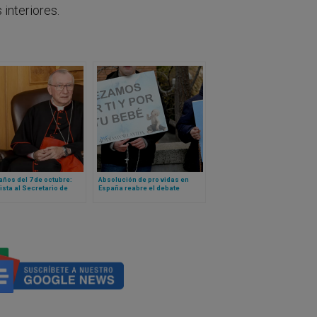
interiores.
años del 7 de octubre:
Absolución de pro vidas en
ista al Secretario de
España reabre el debate
 Vaticano sobre el
europeo sobre vigilias provida
ismo de Hamas y la
y libertades públicas
re en Gaza