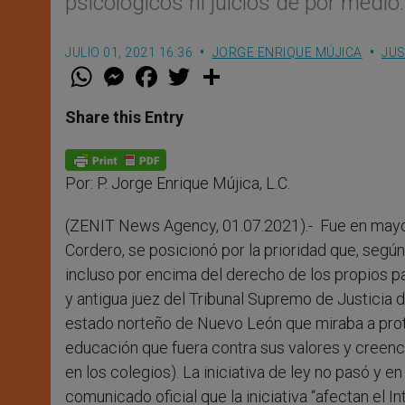
psicológicos ni juicios de por medio.
JULIO 01, 2021 16:36
JORGE ENRIQUE MÚJICA
JUS
W
M
F
T
S
h
e
a
w
h
a
s
c
i
a
t
s
e
t
r
Share this Entry
s
e
b
t
e
A
n
o
e
p
g
o
r
p
e
k
Por: P. Jorge Enrique Mújica, L.C.
r
(ZENIT News Agency, 01.07.2021).- Fue en mayo
Cordero, se posicionó por la prioridad que, según
incluso por encima del derecho de los propios pad
y antigua juez del Tribunal Supremo de Justicia d
estado norteño de Nuevo León que miraba a prote
educación que fuera contra sus valores y creenc
en los colegios). La iniciativa de ley no pasó y 
comunicado oficial que la iniciativa “afectan el In