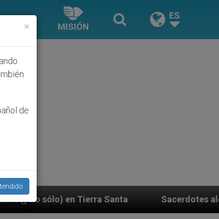
ES
×
MISIÓN
hando
ambién
pañol de
tendido
ta
Sacerdotes alemanes fieles al Papa contestan