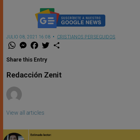
JULIO 08, 2021 16:08
CRISTIANOS PERSEGUIDOS
W
M
F
T
S
h
e
a
w
h
a
s
c
i
a
t
s
e
t
r
Share this Entry
s
e
b
t
e
A
n
o
e
p
g
o
r
Redacción Zenit
p
e
k
r
View all articles