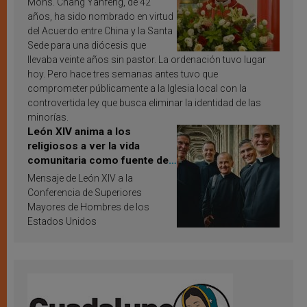
Mons. Chang Yanfeng, de 42
años, ha sido nombrado en virtud
del Acuerdo entre China y la Santa
Sede para una diócesis que
llevaba veinte años sin pastor. La ordenación tuvo lugar
hoy. Pero hace tres semanas antes tuvo que
comprometer públicamente a la Iglesia local con la
controvertida ley que busca eliminar la identidad de las
minorías.
León XIV anima a los
religiosos a ver la vida
comunitaria como fuente de
inspiración y santificación
Mensaje de León XIV a la
Conferencia de Superiores
Mayores de Hombres de los
Estados Unidos