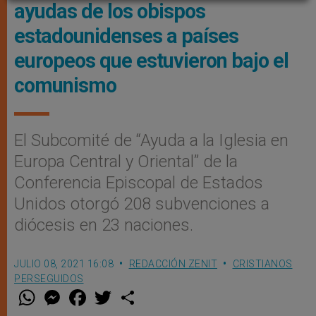
ayudas de los obispos
estadounidenses a países
europeos que estuvieron bajo el
comunismo
El Subcomité de “Ayuda a la Iglesia en
Europa Central y Oriental” de la
Conferencia Episcopal de Estados
Unidos otorgó 208 subvenciones a
diócesis en 23 naciones.
JULIO 08, 2021 16:08
REDACCIÓN ZENIT
CRISTIANOS
PERSEGUIDOS
W
M
F
T
S
h
e
a
w
h
a
s
c
i
a