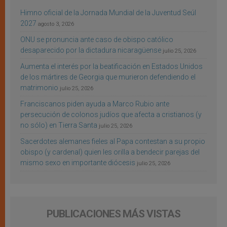
Himno oficial de la Jornada Mundial de la Juventud Seúl
2027
agosto 3, 2026
ONU se pronuncia ante caso de obispo católico
desaparecido por la dictadura nicaragüense
julio 25, 2026
Aumenta el interés por la beatificación en Estados Unidos
de los mártires de Georgia que murieron defendiendo el
matrimonio
julio 25, 2026
Franciscanos piden ayuda a Marco Rubio ante
persecución de colonos judíos que afecta a cristianos (y
no sólo) en Tierra Santa
julio 25, 2026
Sacerdotes alemanes fieles al Papa contestan a su propio
obispo (y cardenal) quien les orilla a bendecir parejas del
mismo sexo en importante diócesis
julio 25, 2026
PUBLICACIONES MÁS VISTAS