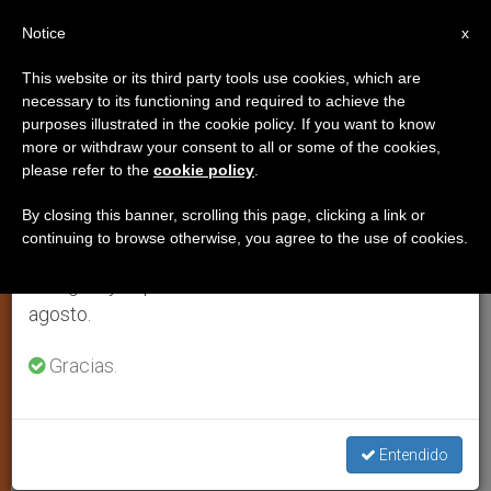
ES
Notice
×
x
Aviso importante
This website or its third party tools use cookies, which are
necessary to its functioning and required to achieve the
Del 27 de julio al 7 de agosto haremos la pausa
CRISTIANOS PERSEGUIDOS
purposes illustrated in the cookie policy. If you want to know
anual, aprovechando que en el periodo de verano
more or withdraw your consent to all or some of the cookies,
please refer to the
cookie policy
.
se generan menos informaciones y también el
consumo de las mismas disminuye.
By closing this banner, scrolling this page, clicking a link or
continuing to browse otherwise, you agree to the use of cookies.
Retomamos el trabajo ordinario de las ediciones
en inglés y español de ZENIT el lunes 10 de
agosto.
Gracias.
"Los Dones De Los Católicos De Los Estados Unidos A Sus
Hermanas Y Hermanos En Europa Central Y Oriental Salvarán Vidas".
Foto: Usccb.org
Entendido
3.5 millones de dólares en