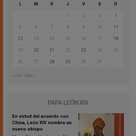
L
M
X
J
V
S
D
1
2
3
4
5
6
7
8
9
10
11
12
13
14
15
16
17
18
19
20
21
22
23
24
25
26
27
28
29
30
31
« Jun
Ago »
PAPA LEÓN XIV
En virtud del acuerdo con
China, León XIV nombra un
nuevo obispo