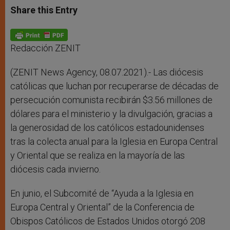
t
s
e
t
r
Share this Entry
s
e
b
t
e
A
n
o
e
p
g
o
r
p
e
k
r
Redacción ZENIT
(ZENIT News Agency, 08.07.2021).- Las diócesis
católicas que luchan por recuperarse de décadas de
persecución comunista recibirán $3.56 millones de
dólares para el ministerio y la divulgación, gracias a
la generosidad de los católicos estadounidenses
tras la colecta anual para la Iglesia en Europa Central
y Oriental que se realiza en la mayoría de las
diócesis cada invierno.
En junio, el Subcomité de “Ayuda a la Iglesia en
Europa Central y Oriental” de la Conferencia de
Obispos Católicos de Estados Unidos otorgó 208