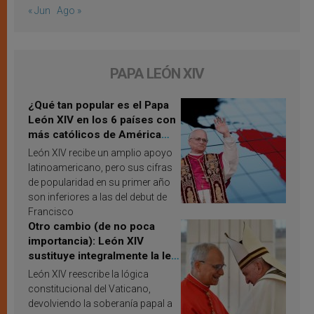
« Jun
Ago »
PAPA LEÓN XIV
¿Qué tan popular es el Papa
León XIV en los 6 países con
más católicos de América
Latina en 2026? Publican
León XIV recibe un amplio apoyo
resultados de investigación
latinoamericano, pero sus cifras
de popularidad en su primer año
son inferiores a las del debut de
Francisco
Otro cambio (de no poca
importancia): León XIV
sustituye integralmente la ley
vaticana de Papa Francisco
León XIV reescribe la lógica
constitucional del Vaticano,
devolviendo la soberanía papal a