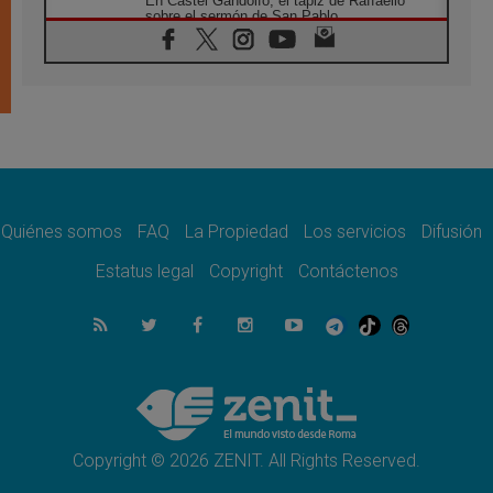
En Castel Gandolfo, el tapiz de Raffaello
sobre el sermón de San Pablo
08.08.2026
En Colombia, «la paz no se compra con una
firma»
08.08.2026
En Venezuela celebraron los 416 años del
Santo Cristo de La Grita
08.08.2026
El Papa: en Santa Ágata contemplamos la
victoria del amor sobre la muerte
Quiénes somos
FAQ
La Propiedad
Los servicios
Difusión
08.08.2026
León XIV visitará el Santuario de la Madre
Estatus legal
Copyright
Contáctenos
del Buen Consejo de Genazzano
07.08.2026
Filipinas: el Vicariato Apostólico de Calapán
se convierte en diócesis
07.08.2026
Honduras: Los desplazados invisibles de una
crisis olvidada
Copyright © 2026 ZENIT. All Rights Reserved.