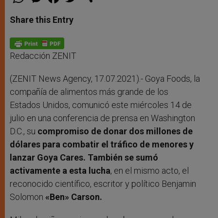
h
e
a
w
h
a
s
c
i
a
t
s
e
t
r
Share this Entry
s
e
b
t
e
A
n
o
e
p
g
o
r
p
e
k
r
Redacción ZENIT
(ZENIT News Agency, 17.07.2021).-
Goya Foods, la
compañía de alimentos más grande de los
Estados Unidos, comunicó este miércoles 14 de
julio en una conferencia de prensa en Washington
D.C., su
compromiso de donar dos millones de
dólares para combatir el tráfico de menores y
lanzar Goya Cares.
También se sumó
activamente a esta lucha
, en el mismo acto, el
reconocido científico, escritor y político Benjamin
Solomon
«Ben» Carson.