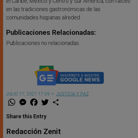
el Caribe, México y Centro y Sur América, con raíces
en las tradiciones gastronómicas de las
comunidades hispanas alreded
Publicaciones Relacionadas:
Publicaciones no relacionadas.
JULIO 17, 2021 17:09
JUSTICIA Y PAZ
W
M
F
T
S
h
e
a
w
h
a
s
c
i
a
t
s
e
t
r
Share this Entry
s
e
b
t
e
A
n
o
e
p
g
o
r
Redacción Zenit
p
e
k