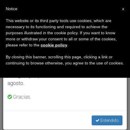
ES
Notice
×
x
Aviso importante
This website or its third party tools use cookies, which are
necessary to its functioning and required to achieve the
Del 27 de julio al 7 de agosto haremos la pausa
purposes illustrated in the cookie policy. If you want to know
anual, aprovechando que en el periodo de verano
more or withdraw your consent to all or some of the cookies,
please refer to the
cookie policy
.
se generan menos informaciones y también el
consumo de las mismas disminuye.
By closing this banner, scrolling this page, clicking a link or
continuing to browse otherwise, you agree to the use of cookies.
Retomamos el trabajo ordinario de las ediciones
en inglés y español de ZENIT el lunes 10 de
agosto.
Gracias.
Entendido