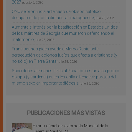
2027
agosto 3, 2026
ONU se pronuncia ante caso de obispo católico
desaparecido por la dictadura nicaragüense
julio 25, 2026
Aumenta el interés por la beatificación en Estados Unidos
de los mártires de Georgia que murieron defendiendo el
matrimonio
julio 25, 2026
Franciscanos piden ayuda a Marco Rubio ante
persecución de colonos judíos que afecta a cristianos (y
no sólo) en Tierra Santa
julio 25, 2026
Sacerdotes alemanes fieles al Papa contestan a su propio
obispo (y cardenal) quien les orilla a bendecir parejas del
mismo sexo en importante diócesis
julio 25, 2026
PUBLICACIONES MÁS VISTAS
Himno oficial de la Jornada Mundial de la
Juventud Seúl 2027