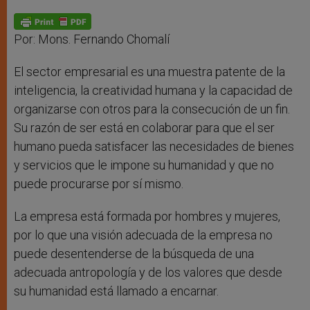
A
n
o
e
p
g
o
r
p
e
k
r
Por: Mons. Fernando Chomalí
El sector empresarial es una muestra patente de la
inteligencia, la creatividad humana y la capacidad de
organizarse con otros para la consecución de un fin.
Su razón de ser está en colaborar para que el ser
humano pueda satisfacer las necesidades de bienes
y servicios que le impone su humanidad y que no
puede procurarse por sí mismo.
La empresa está formada por hombres y mujeres,
por lo que una visión adecuada de la empresa no
puede desentenderse de la búsqueda de una
adecuada antropología y de los valores que desde
su humanidad está llamado a encarnar.