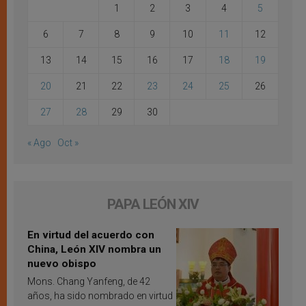
1
2
3
4
5
6
7
8
9
10
11
12
13
14
15
16
17
18
19
20
21
22
23
24
25
26
27
28
29
30
« Ago
Oct »
PAPA LEÓN XIV
En virtud del acuerdo con
China, León XIV nombra un
nuevo obispo
Mons. Chang Yanfeng, de 42
años, ha sido nombrado en virtud