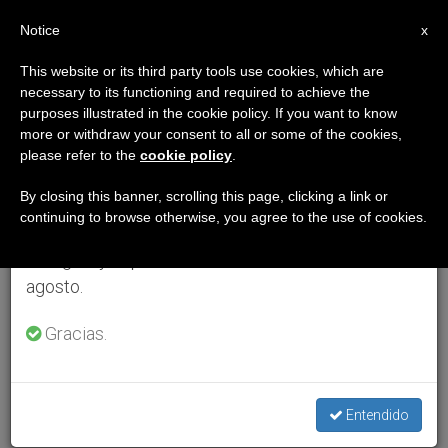
ES
Notice
×
x
Aviso importante
This website or its third party tools use cookies, which are
necessary to its functioning and required to achieve the
Del 27 de julio al 7 de agosto haremos la pausa
purposes illustrated in the cookie policy. If you want to know
anual, aprovechando que en el periodo de verano
more or withdraw your consent to all or some of the cookies,
please refer to the
cookie policy
.
se generan menos informaciones y también el
consumo de las mismas disminuye.
By closing this banner, scrolling this page, clicking a link or
continuing to browse otherwise, you agree to the use of cookies.
Retomamos el trabajo ordinario de las ediciones
en inglés y español de ZENIT el lunes 10 de
agosto.
Gracias.
Entendido