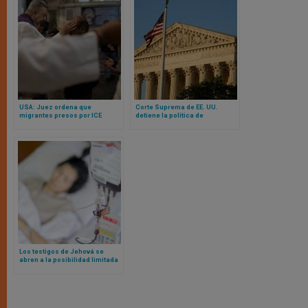
USA: Juez ordena que
Corte Suprema de EE. UU.
migrantes presos por ICE
detiene la política de
puedan recibir la ceniza el
confidencialidad de California
miércoles 2026
sobre las transiciones de
género de estudiantes
Los testigos de Jehová se
abren a la posibilidad limitada
de transfusiones de sangre