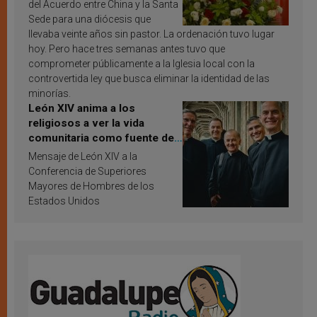
del Acuerdo entre China y la Santa
Sede para una diócesis que
llevaba veinte años sin pastor. La ordenación tuvo lugar
hoy. Pero hace tres semanas antes tuvo que
comprometer públicamente a la Iglesia local con la
controvertida ley que busca eliminar la identidad de las
minorías.
León XIV anima a los
religiosos a ver la vida
comunitaria como fuente de
inspiración y santificación
Mensaje de León XIV a la
Conferencia de Superiores
Mayores de Hombres de los
Estados Unidos