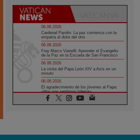
06.08.2026
Cardenal Parolin: La paz comienza con la
empatía al dolor del otro
06.08.2026
Fray Marco Vianelli: Aprender el Evangelio
de la Paz en la Escuela de San Francisco
06.08.2026
La visita del Papa León XIV a Asís en un
minuto
06.08.2026
El agradecimiento de los jóvenes al Papa:
«Hoy nos sentimos Iglesia»
06.08.2026
Líbano: Reanudan los coloquios en Roma en
medio de tensiones y ataques en el sur del
país
06.08.2026
Hiroshima y Nagasaki, 81 años después.
Comienzan "Diez Días Oración por la Paz"
06.08.2026