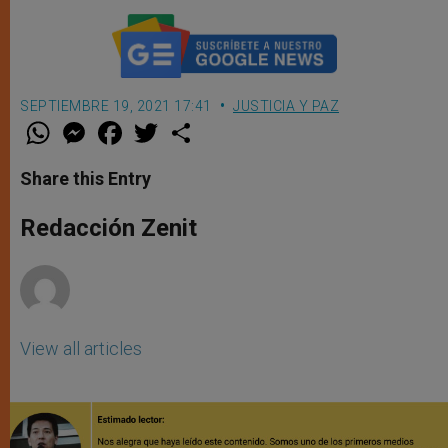
SEPTIEMBRE 19, 2021 17:41
JUSTICIA Y PAZ
W
M
F
T
S
h
e
a
w
h
a
s
c
i
a
t
s
e
t
r
Share this Entry
s
e
b
t
e
A
n
o
e
p
g
o
r
Redacción Zenit
p
e
k
r
View all articles