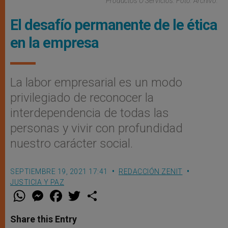
Productos O Servicios. Foto: Archivo.
El desafío permanente de le ética
en la empresa
La labor empresarial es un modo
privilegiado de reconocer la
interdependencia de todas las
personas y vivir con profundidad
nuestro carácter social.
SEPTIEMBRE 19, 2021 17:41
REDACCIÓN ZENIT
JUSTICIA Y PAZ
W
M
F
T
S
h
e
a
w
h
a
s
c
i
a
t
s
e
t
r
Share this Entry
s
e
b
t
e