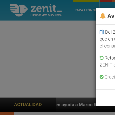
PAPA LEÓN XIV
ROMA
Av
Del 2
que en 
el cons
Retom
ZENIT e
Graci
n ayuda a Marco Rubio ante persecución de colonos jud
ACTUALIDAD