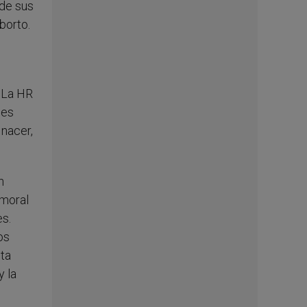
 de sus
borto.
. La HR
nes
 nacer,
n
 moral
es.
os
eta
y la