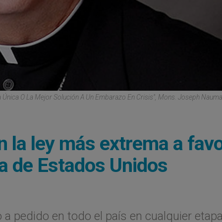
a Única O La Mejor Solución A Un Embarazo En Crisis", Mons. Joseph Nauma
 la ley más extrema a fav
ria de Estados Unidos
 a pedido en todo el país en cualquier etapa