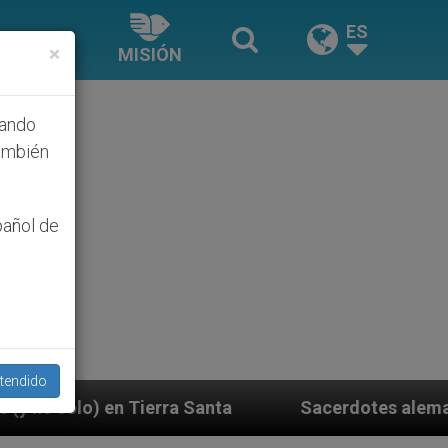
ES
×
MISIÓN
hando
ambién
pañol de
tendido
a
Sacerdotes alemanes fieles al Papa contestan