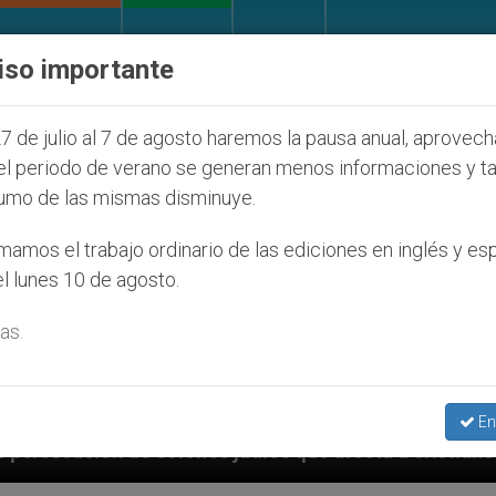
IGLESIA Y MUNDO
DOCUMENTOS
DONATIVOS
iso importante
7 de julio al 7 de agosto haremos la pausa anual, aprovec
el periodo de verano se generan menos informaciones y t
umo de las mismas disminuye.
amos el trabajo ordinario de las ediciones en inglés y es
l lunes 10 de agosto.
as.
En
íos que afecta a cristianos (y no sólo) en Tierra Sant