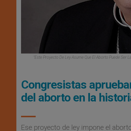
"Este Proyecto De Ley Asume Que El Aborto Puede Ser L
Congresistas aprueban
del aborto en la histo
Ese proyecto de ley impone el aborto