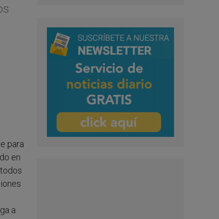
os
e para
ido en
 todos
ciones
iga a