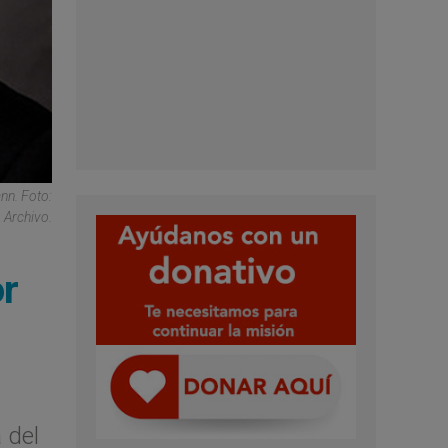
nn. Foto:
Archivo.
or
 del