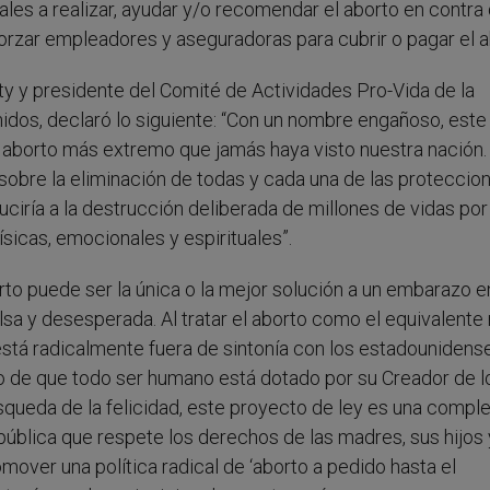
les a realizar, ayudar y/o recomendar el aborto en contra
rzar empleadores y aseguradoras para cubrir o pagar el a
 y presidente del Comité de Actividades Pro-Vida de la
os, declaró lo siguiente: “C
on un nombre engañoso, e
ste
el aborto más extremo que jamás haya visto nuestra nación
 sobre la eliminación de todas y cada una de las proteccio
duciría a la destrucción deliberada de millones de vidas por
sicas, emocionales y espirituales”.
to puede ser la única o la mejor solución a un embarazo e
alsa y desesperada. Al tratar el aborto como el equivalente
está radicalmente fuera de sintonía con los estadounidens
 de que todo ser humano está dotado por su Creador de l
búsqueda de la felicidad, este proyecto de ley es una compl
 pública que respete los derechos de las madres, sus hijos 
over una política radical de ‘aborto a pedido hasta el