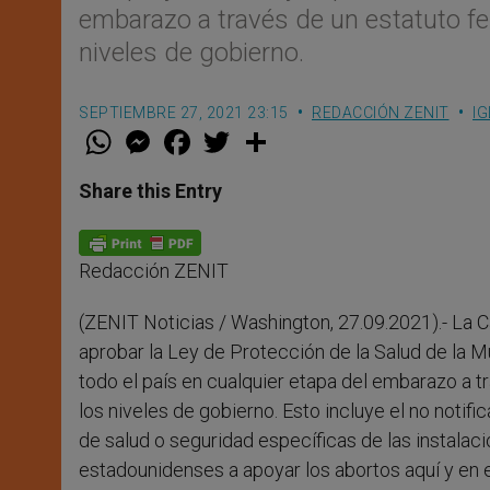
embarazo a través de un estatuto fed
niveles de gobierno.
SEPTIEMBRE 27, 2021 23:15
REDACCIÓN ZENIT
IG
W
M
F
T
S
h
e
a
w
h
a
s
c
i
a
t
s
e
t
r
Share this Entry
s
e
b
t
e
A
n
o
e
p
g
o
r
p
e
k
Redacción ZENIT
r
(ZENIT Noticias / Washington, 27.09.2021).-
La C
aprobar la Ley de Protección de la Salud de la 
todo el país en cualquier etapa del embarazo a tr
los niveles de gobierno. Esto incluye el no notif
de salud o seguridad específicas de las instalac
estadounidenses a apoyar los abortos aquí y en e