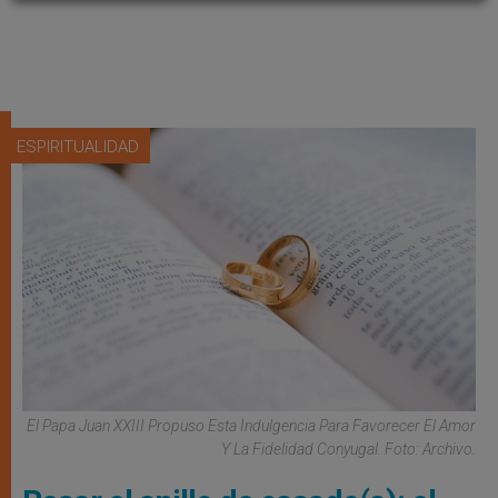
ESPIRITUALIDAD
El Papa Juan XXIII Propuso Esta Indulgencia Para Favorecer El Amor
Y La Fidelidad Conyugal. Foto: Archivo.