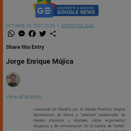
OCTUBRE 20, 2021 22:05
ESPIRITUALIDAD
W
M
F
T
S
h
e
a
w
h
a
s
c
i
a
t
s
e
t
r
Share this Entry
s
e
b
t
e
A
n
o
e
p
g
o
r
Jorge Enrique Mújica
p
e
k
r
View all articles
Licenciado en filosofía por el Ateneo Pontificio
Regina
Apostolorum
, de Roma, y “veterano” colaborador de
medios impresos y digitales sobre argumentos
religiosos y de comunicación. En la cuenta de Twitter: