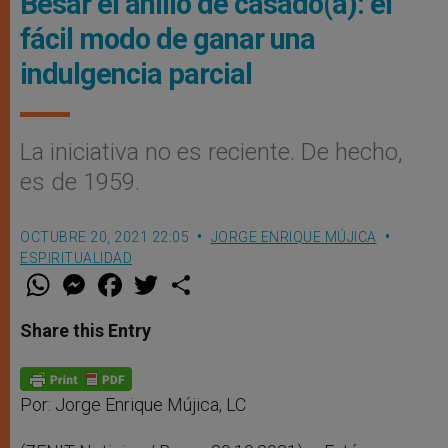
Besar el anillo de casado(a): el
fácil modo de ganar una
indulgencia parcial
La iniciativa no es reciente. De hecho,
es de 1959.
OCTUBRE 20, 2021 22:05
JORGE ENRIQUE MÚJICA
ESPIRITUALIDAD
W
M
F
T
S
h
e
a
w
h
a
s
c
i
a
t
s
e
t
r
Share this Entry
s
e
b
t
e
A
n
o
e
p
g
o
r
p
e
k
r
Por: Jorge Enrique Mújica, LC