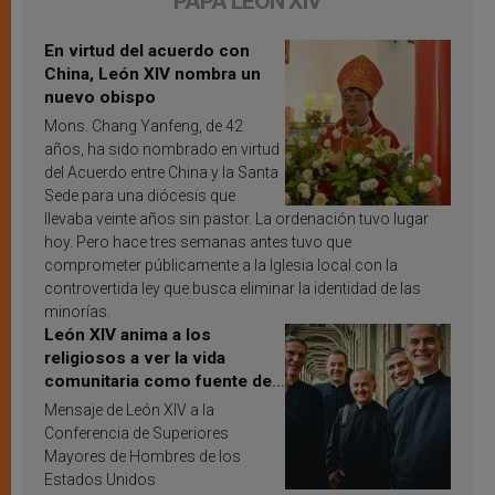
PAPA LEÓN XIV
En virtud del acuerdo con
China, León XIV nombra un
nuevo obispo
Mons. Chang Yanfeng, de 42
años, ha sido nombrado en virtud
del Acuerdo entre China y la Santa
Sede para una diócesis que
llevaba veinte años sin pastor. La ordenación tuvo lugar
hoy. Pero hace tres semanas antes tuvo que
comprometer públicamente a la Iglesia local con la
controvertida ley que busca eliminar la identidad de las
minorías.
León XIV anima a los
religiosos a ver la vida
comunitaria como fuente de
inspiración y santificación
Mensaje de León XIV a la
Conferencia de Superiores
Mayores de Hombres de los
Estados Unidos