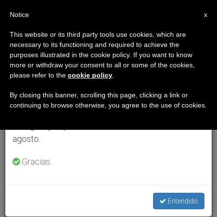
ES
Notice
×
x
Aviso importante
This website or its third party tools use cookies, which are
necessary to its functioning and required to achieve the
Del 27 de julio al 7 de agosto haremos la pausa
purposes illustrated in the cookie policy. If you want to know
anual, aprovechando que en el periodo de verano
more or withdraw your consent to all or some of the cookies,
please refer to the
cookie policy
.
se generan menos informaciones y también el
consumo de las mismas disminuye.
By closing this banner, scrolling this page, clicking a link or
continuing to browse otherwise, you agree to the use of cookies.
Retomamos el trabajo ordinario de las ediciones
en inglés y español de ZENIT el lunes 10 de
agosto.
Gracias.
Entendido