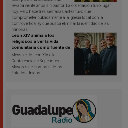
llevaba veinte años sin pastor. La ordenación tuvo lugar
hoy. Pero hace tres semanas antes tuvo que
comprometer públicamente a la Iglesia local con la
controvertida ley que busca eliminar la identidad de las
minorías.
León XIV anima a los
religiosos a ver la vida
comunitaria como fuente de
inspiración y santificación
Mensaje de León XIV a la
Conferencia de Superiores
Mayores de Hombres de los
Estados Unidos