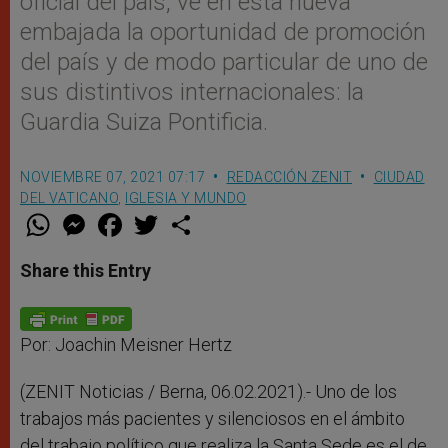
oficial del país, ve en esta nueva
embajada la oportunidad de promoción
del país y de modo particular de uno de
sus distintivos internacionales: la
Guardia Suiza Pontificia.
NOVIEMBRE 07, 2021 07:17
REDACCIÓN ZENIT
CIUDAD
DEL VATICANO
,
IGLESIA Y MUNDO
W
M
F
T
S
h
e
a
w
h
a
s
c
i
a
t
s
e
t
r
Share this Entry
s
e
b
t
e
A
n
o
e
p
g
o
r
p
e
k
r
Por: Joachin Meisner Hertz
(ZENIT Noticias / Berna, 06.02.2021).- Uno de los
trabajos más pacientes y silenciosos en el ámbito
del trabajo político que realiza la Santa Sede es el de