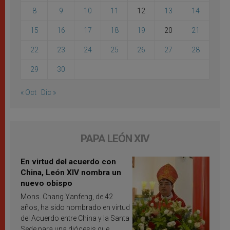
8
9
10
11
12
13
14
15
16
17
18
19
20
21
22
23
24
25
26
27
28
29
30
« Oct
Dic »
PAPA LEÓN XIV
En virtud del acuerdo con
China, León XIV nombra un
nuevo obispo
Mons. Chang Yanfeng, de 42
años, ha sido nombrado en virtud
del Acuerdo entre China y la Santa
Sede para una diócesis que