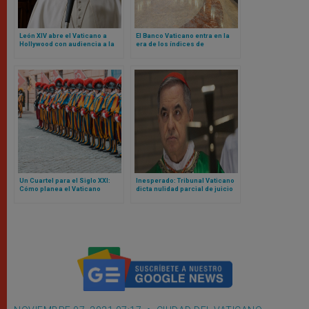
León XIV abre el Vaticano a
El Banco Vaticano entra en la
Hollywood con audiencia a la
era de los índices de
que acudirán estos actores y
referencia basados ​​en la fe
actrices
Un Cuartel para el Siglo XXI:
Inesperado: Tribunal Vaticano
Cómo planea el Vaticano
dicta nulidad parcial de juicio
reconstruir la sede de la
contra cardenal Becciu y pide
Guardia Suiza
repetirlo