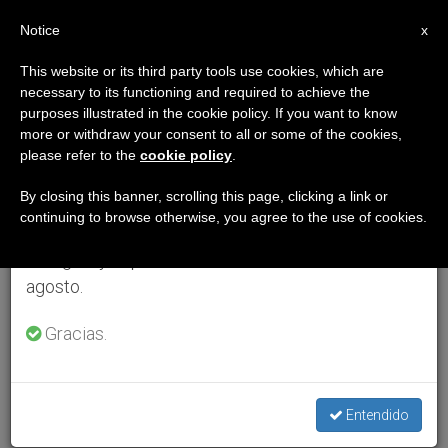
ES
Notice
×
x
Aviso importante
This website or its third party tools use cookies, which are
necessary to its functioning and required to achieve the
Del 27 de julio al 7 de agosto haremos la pausa
purposes illustrated in the cookie policy. If you want to know
anual, aprovechando que en el periodo de verano
more or withdraw your consent to all or some of the cookies,
please refer to the
cookie policy
.
se generan menos informaciones y también el
consumo de las mismas disminuye.
By closing this banner, scrolling this page, clicking a link or
continuing to browse otherwise, you agree to the use of cookies.
Retomamos el trabajo ordinario de las ediciones
en inglés y español de ZENIT el lunes 10 de
agosto.
Gracias.
Entendido