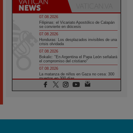
07.08.2026
Filipinas: el Vicariato Apostólico de Calapán
se convierte en diócesis
07.08.2026
Honduras: Los desplazados invisibles de una
crisis olvidada
07.08.2026
Bokalic: "En Argentina el Papa León señalará
el compromiso del cristiano"
07.08.2026
La matanza de niños en Gaza no cesa: 300
muertos en 300 días
07.08.2026
Tagle: La guerra desfigura el mundo, solo la
revelación de Dios lo transfigura
07.08.2026
Presentada la Trienal de Arte de las
Universidades Católicas: «Exercises in
Empathy»
07.08.2026
Fortunatus Nwachukwu: la comunicación