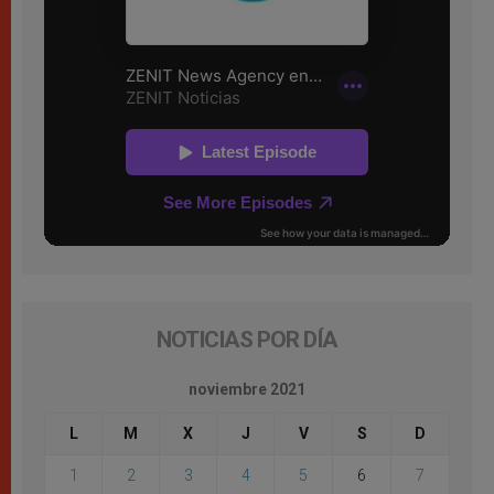
NOTICIAS POR DÍA
noviembre 2021
L
M
X
J
V
S
D
1
2
3
4
5
6
7