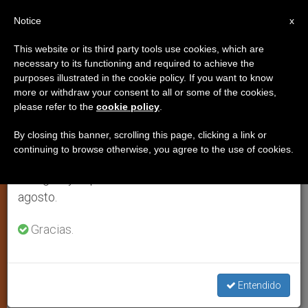
ES
Notice
×
x
Aviso importante
This website or its third party tools use cookies, which are
necessary to its functioning and required to achieve the
Del 27 de julio al 7 de agosto haremos la pausa
IGLESIA LOCAL
purposes illustrated in the cookie policy. If you want to know
anual, aprovechando que en el periodo de verano
more or withdraw your consent to all or some of the cookies,
please refer to the
cookie policy
.
se generan menos informaciones y también el
consumo de las mismas disminuye.
By closing this banner, scrolling this page, clicking a link or
continuing to browse otherwise, you agree to the use of cookies.
Retomamos el trabajo ordinario de las ediciones
en inglés y español de ZENIT el lunes 10 de
agosto.
Gracias.
Asamblea De La CEM. Foto: Twitter CEM @Iglesiamexico
Entendido
Inicia la asamblea plenaria de los