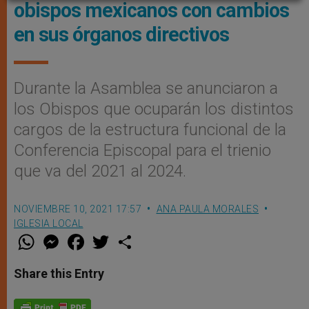
obispos mexicanos con cambios
en sus órganos directivos
Durante la Asamblea se anunciaron a
los Obispos que ocuparán los distintos
cargos de la estructura funcional de la
Conferencia Episcopal para el trienio
que va del 2021 al 2024.
NOVIEMBRE 10, 2021 17:57
ANA PAULA MORALES
IGLESIA LOCAL
W
M
F
T
S
h
e
a
w
h
a
s
c
i
a
t
s
e
t
r
Share this Entry
s
e
b
t
e
A
n
o
e
p
g
o
r