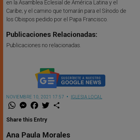
en la Asamblea Eclesial de América Latina y el
Caribe; y el camino que tomarán para el Sínodo de
los Obispos pedido por el Papa Francisco.
Publicaciones Relacionadas:
Publicaciones no relacionadas.
NOVIEMBRE 10, 2021 17:57
IGLESIA LOCAL
W
M
F
T
S
h
e
a
w
h
a
s
c
i
a
t
s
e
t
r
Share this Entry
s
e
b
t
e
A
n
o
e
p
g
o
r
Ana Paula Morales
p
e
k