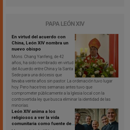
PAPA LEÓN XIV
En virtud del acuerdo con
China, León XIV nombra un
nuevo obispo
Mons. Chang Yanfeng, de 42
años, ha sido nombrado en virtud
del Acuerdo entre China y la Santa
Sede para una diócesis que
llevaba veinte años sin pastor. La ordenación tuvo lugar
hoy. Pero hace tres semanas antes tuvo que
comprometer públicamente a la Iglesia local con la
controvertida ley que busca eliminar la identidad de las
minorías.
León XIV anima a los
religiosos a ver la vida
comunitaria como fuente de
inspiración y santificación