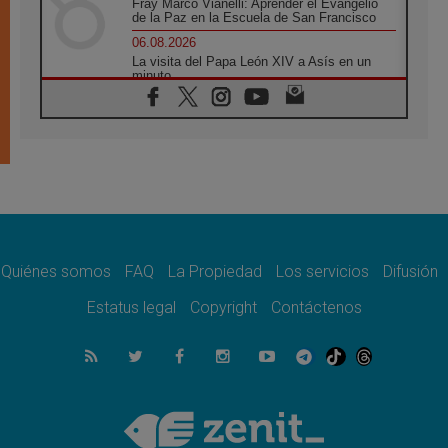
Fray Marco Vianelli: Aprender el Evangelio
de la Paz en la Escuela de San Francisco
06.08.2026
La visita del Papa León XIV a Asís en un
minuto
06.08.2026
El agradecimiento de los jóvenes al Papa:
«Hoy nos sentimos Iglesia»
06.08.2026
Líbano: Reanudan los coloquios en Roma en
medio de tensiones y ataques en el sur del
país
06.08.2026
Hiroshima y Nagasaki, 81 años después.
Comienzan "Diez Días Oración por la Paz"
Quiénes somos
FAQ
La Propiedad
Los servicios
Difusión
06.08.2026
Estatus legal
Copyright
Contáctenos
Pizzaballa en Asís: los cristianos quieren
paz
06.08.2026
Sturla: La visita de León XIV será una buena
noticia para todo el Uruguay
06.08.2026
León XIV: La revolución del Evangelio
derriba los muros que separan