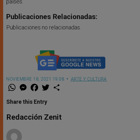
países.
Publicaciones Relacionadas:
Publicaciones no relacionadas.
NOVIEMBRE 18, 2021 19:08
ARTE Y CULTURA
W
M
F
T
S
h
e
a
w
h
a
s
c
i
a
t
s
e
t
r
Share this Entry
s
e
b
t
e
A
n
o
e
p
g
o
r
Redacción Zenit
p
e
k
r