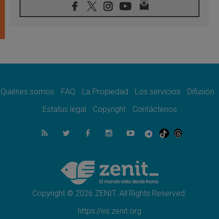
08.08.2026
León XIV visitará el Santuario de la Madre
del Buen Consejo de Genazzano
07.08.2026
Filipinas: el Vicariato Apostólico de Calapán
se convierte en diócesis
07.08.2026
Honduras: Los desplazados invisibles de una
crisis olvidada
Quiénes somos
FAQ
La Propiedad
Los servicios
Difusión
07.08.2026
Bokalic: "En Argentina el Papa León señalará
Estatus legal
Copyright
Contáctenos
el compromiso del cristiano"
07.08.2026
La matanza de niños en Gaza no cesa: 300
muertos en 300 días
07.08.2026
Tagle: La guerra desfigura el mundo, solo la
revelación de Dios lo transfigura
Copyright © 2026 ZENIT. All Rights Reserved.
https://es.zenit.org