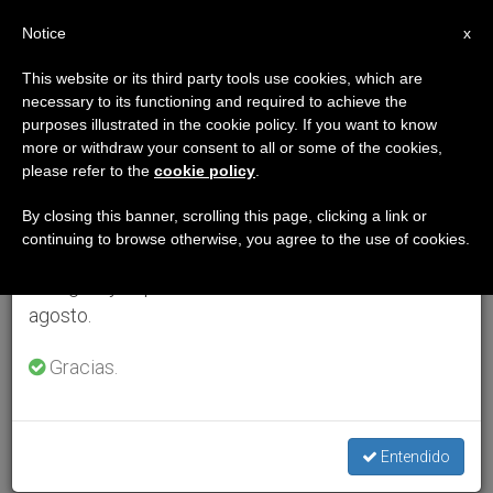
ES
Notice
×
x
Aviso importante
This website or its third party tools use cookies, which are
necessary to its functioning and required to achieve the
Del 27 de julio al 7 de agosto haremos la pausa
purposes illustrated in the cookie policy. If you want to know
anual, aprovechando que en el periodo de verano
more or withdraw your consent to all or some of the cookies,
please refer to the
cookie policy
.
se generan menos informaciones y también el
consumo de las mismas disminuye.
By closing this banner, scrolling this page, clicking a link or
continuing to browse otherwise, you agree to the use of cookies.
Retomamos el trabajo ordinario de las ediciones
en inglés y español de ZENIT el lunes 10 de
agosto.
Gracias.
Entendido