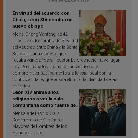
En virtud del acuerdo con
China, León XIV nombra un
nuevo obispo
Mons. Chang Yanfeng, de 42
años, ha sido nombrado en virtud
del Acuerdo entre China y la Santa
Sede para una diócesis que
llevaba veinte años sin pastor. La ordenación tuvo lugar
hoy. Pero hace tres semanas antes tuvo que
comprometer públicamente a la Iglesia local con la
controvertida ley que busca eliminar la identidad de las
minorías.
León XIV anima a los
religiosos a ver la vida
comunitaria como fuente de
inspiración y santificación
Mensaje de León XIV a la
Conferencia de Superiores
Mayores de Hombres de los
Estados Unidos