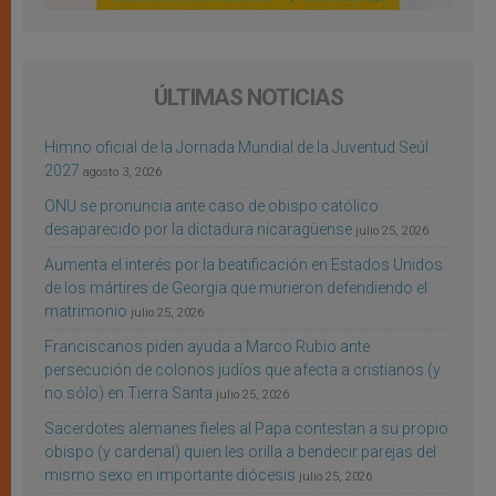
ÚLTIMAS NOTICIAS
Himno oficial de la Jornada Mundial de la Juventud Seúl
2027
agosto 3, 2026
ONU se pronuncia ante caso de obispo católico
desaparecido por la dictadura nicaragüense
julio 25, 2026
Aumenta el interés por la beatificación en Estados Unidos
de los mártires de Georgia que murieron defendiendo el
matrimonio
julio 25, 2026
Franciscanos piden ayuda a Marco Rubio ante
persecución de colonos judíos que afecta a cristianos (y
no sólo) en Tierra Santa
julio 25, 2026
Sacerdotes alemanes fieles al Papa contestan a su propio
obispo (y cardenal) quien les orilla a bendecir parejas del
mismo sexo en importante diócesis
julio 25, 2026