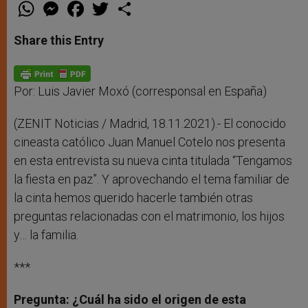
W
M
F
T
S
h
e
a
w
h
a
s
c
i
a
t
s
e
t
r
Share this Entry
s
e
b
t
e
A
n
o
e
p
g
o
r
p
e
k
r
Por: Luis Javier Moxó (corresponsal en España)
(ZENIT Noticias / Madrid, 18.11.2021).- El conocido
cineasta católico Juan Manuel Cotelo nos presenta
en esta entrevista su nueva cinta titulada “Tengamos
la fiesta en paz”. Y aprovechando el tema familiar de
la cinta hemos querido hacerle también otras
preguntas relacionadas con el matrimonio, los hijos
y… la familia.
***
Pregunta: ¿Cuál ha sido el origen de esta