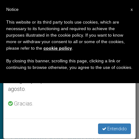
ES
Notice
×
x
Aviso importante
This website or its third party tools use cookies, which are
necessary to its functioning and required to achieve the
Del 27 de julio al 7 de agosto haremos la pausa
ARCHIVES
purposes illustrated in the cookie policy. If you want to know
anual, aprovechando que en el periodo de verano
more or withdraw your consent to all or some of the cookies,
please refer to the
cookie policy
.
se generan menos informaciones y también el
consumo de las mismas disminuye.
By closing this banner, scrolling this page, clicking a link or
continuing to browse otherwise, you agree to the use of cookies.
Retomamos el trabajo ordinario de las ediciones
en inglés y español de ZENIT el lunes 10 de
agosto.
Gracias.
Audiencia General En El Aula Paolo. Foto: Servizio Fotografico-
Vatican Media
Entendido