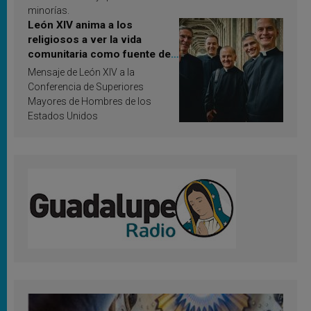
minorías.
León XIV anima a los
religiosos a ver la vida
comunitaria como fuente de
inspiración y santificación
Mensaje de León XIV a la
Conferencia de Superiores
Mayores de Hombres de los
Estados Unidos