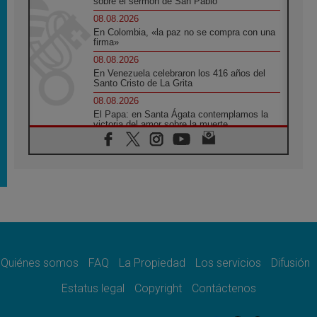
sobre el sermón de San Pablo
08.08.2026
En Colombia, «la paz no se compra con una
firma»
08.08.2026
En Venezuela celebraron los 416 años del
Santo Cristo de La Grita
08.08.2026
El Papa: en Santa Ágata contemplamos la
victoria del amor sobre la muerte
08.08.2026
León XIV visitará el Santuario de la Madre
del Buen Consejo de Genazzano
07.08.2026
Filipinas: el Vicariato Apostólico de Calapán
se convierte en diócesis
07.08.2026
Honduras: Los desplazados invisibles de una
crisis olvidada
Quiénes somos
FAQ
La Propiedad
Los servicios
Difusión
07.08.2026
Bokalic: "En Argentina el Papa León señalará
Estatus legal
Copyright
Contáctenos
el compromiso del cristiano"
07.08.2026