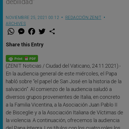
debilidad”
NOVIEMBRE 25, 2021 00:12
REDACCIÓN ZENIT
ARCHIVES
W
M
F
T
S
h
e
a
w
h
a
s
c
i
a
t
s
e
t
r
Share this Entry
s
e
b
t
e
A
n
o
e
p
g
o
r
p
e
k
r
(ZENIT Noticias / Ciudad del Vaticano, 24.11.2021).-
En la audiencia general de este miércoles, el Papa
habló sobre “el papel de San José en la historia de la
salvación”. Al comienzo de la audiencia saludó a
diversos grupos provenientes de Italia, en concreto
a la Familia Vicentina, a la Asociación Juan Pablo II
de Bisceglie y a la Asociación Italiana de Víctimas de
la violencia. A continuación, ofrecemos la audiencia
del Papa íntegra. Los títulos con los cuatro roles los