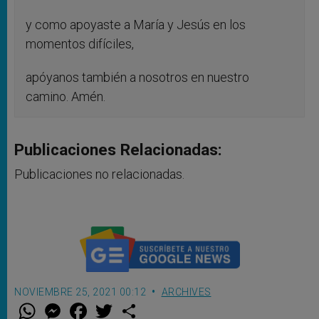
y como apoyaste a María y Jesús en los
momentos difíciles,
apóyanos también a nosotros en nuestro
camino. Amén.
Publicaciones Relacionadas:
Publicaciones no relacionadas.
NOVIEMBRE 25, 2021 00:12
ARCHIVES
W
M
F
T
S
h
e
a
w
h