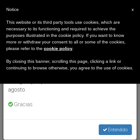
ES
Notice
×
x
Aviso importante
This website or its third party tools use cookies, which are
necessary to its functioning and required to achieve the
Del 27 de julio al 7 de agosto haremos la pausa
purposes illustrated in the cookie policy. If you want to know
anual, aprovechando que en el periodo de verano
more or withdraw your consent to all or some of the cookies,
please refer to the
cookie policy
.
se generan menos informaciones y también el
consumo de las mismas disminuye.
By closing this banner, scrolling this page, clicking a link or
continuing to browse otherwise, you agree to the use of cookies.
Retomamos el trabajo ordinario de las ediciones
en inglés y español de ZENIT el lunes 10 de
agosto.
Gracias.
Entendido