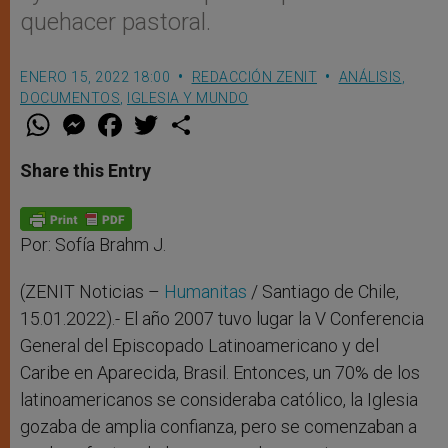
quehacer pastoral.
ENERO 15, 2022 18:00
REDACCIÓN ZENIT
ANÁLISIS
,
DOCUMENTOS
,
IGLESIA Y MUNDO
W
M
F
T
S
h
e
a
w
h
a
s
c
i
a
t
s
e
t
r
Share this Entry
s
e
b
t
e
A
n
o
e
p
g
o
r
p
e
k
r
Por: Sofía Brahm J.
(ZENIT Noticias –
Humanitas
/ Santiago de Chile
,
15.01.2022).-
El año 2007 tuvo lugar la V Conferencia
General del Episcopado Latinoamericano y del
Caribe en Aparecida, Brasil. Entonces, un 70% de los
latinoamericanos se consideraba católico, la Iglesia
gozaba de amplia confianza, pero se comenzaban a