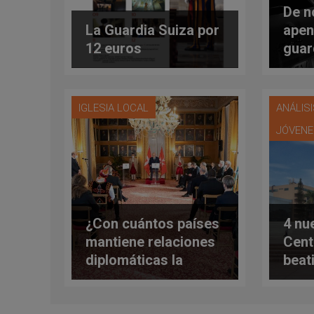
De n
La Guardia Suiza por
apen
12 euros
guar
Papa
tien
Rom
IGLESIA LOCAL
ANÁLIS
JÓVEN
¿Con cuántos países
4 nu
mantiene relaciones
Cent
diplomáticas la
beat
Soberana Orden de
San 
Malta? Los datos de
próx