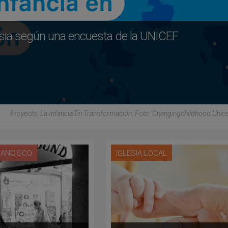
lesia según una encuesta de la UNICEF
Proyecto: La Infancia En Transformación. Foto: Changingchildhood.unic
RANCISCO
IGLESIA LOCAL