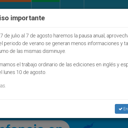
IGLESIA Y MUNDO
DOCUMENTOS
DONATIVOS
iso importante
027
ONU se pronuncia ante caso de obispo cató
7 de julio al 7 de agosto haremos la pausa anual, aprovec
el periodo de verano se generan menos informaciones y t
umo de las mismas disminuye.
amos el trabajo ordinario de las ediciones en inglés y es
l lunes 10 de agosto.
as.
En