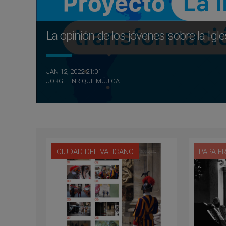
La opinión de los jóvenes sobre la Ig
JAN 12, 2022 21:01
JORGE ENRIQUE MÚJICA
CIUDAD DEL VATICANO
PAPA F