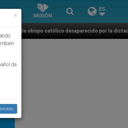
ES
×
MISIÓN
lico desaparecido por la dictadura nicaragüense
hando
ambién
pañol de
tendido