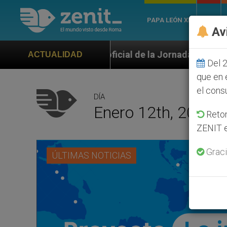
PAPA LEÓN XIV
ROMA
Av
o oficial de la Jornada Mundial de la Juventud Seúl 2
ACTUALIDAD
Del 2
que en 
el cons
DÍA
Enero 12th, 2022
Retom
ZENIT e
Graci
ÚLTIMAS NOTICIAS