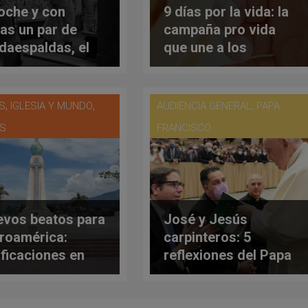
oche y con
9 días por la vida: la
as un par de
campaña pro vida
daespaldas, el
que une a los
 acude a una
católicos
da de discos en
estadounidenses
a
,
,
,
IS
IGLESIA Y MUNDO
AUDIENCIA GENERAL
PAPA
ES
FRANCISCO
evos beatos para
José y Jesús
roamérica:
carpinteros: 5
ificaciones en
reflexiones del Papa
Salvador el
Francisco sobre el
imo 22 de enero
trabajo humano