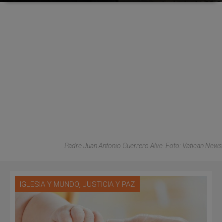
Padre Juan Antonio Guerrero Alve. Foto: Vatican News
,
IGLESIA Y MUNDO
JUSTICIA Y PAZ