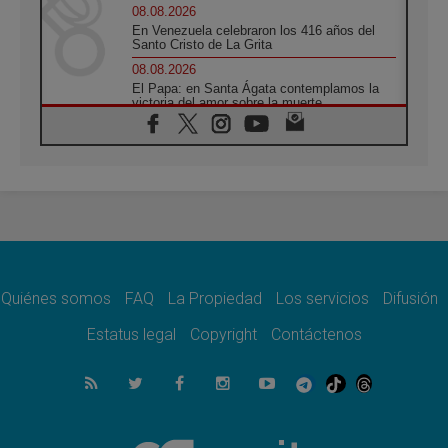
08.08.2026
En Venezuela celebraron los 416 años del
Santo Cristo de La Grita
08.08.2026
El Papa: en Santa Ágata contemplamos la
victoria del amor sobre la muerte
08.08.2026
León XIV visitará el Santuario de la Madre
del Buen Consejo de Genazzano
07.08.2026
Filipinas: el Vicariato Apostólico de Calapán
se convierte en diócesis
07.08.2026
Honduras: Los desplazados invisibles de una
crisis olvidada
Quiénes somos
FAQ
La Propiedad
Los servicios
Difusión
07.08.2026
Bokalic: "En Argentina el Papa León señalará
Estatus legal
Copyright
Contáctenos
el compromiso del cristiano"
07.08.2026
La matanza de niños en Gaza no cesa: 300
muertos en 300 días
07.08.2026
Tagle: La guerra desfigura el mundo, solo la