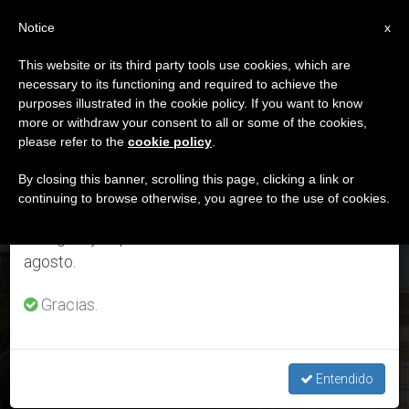
ES
Notice
×
x
Aviso importante
This website or its third party tools use cookies, which are
necessary to its functioning and required to achieve the
Del 27 de julio al 7 de agosto haremos la pausa
DÍA
purposes illustrated in the cookie policy. If you want to know
anual, aprovechando que en el periodo de verano
Enero 29th, 2022
more or withdraw your consent to all or some of the cookies,
please refer to the
cookie policy
.
se generan menos informaciones y también el
consumo de las mismas disminuye.
By closing this banner, scrolling this page, clicking a link or
continuing to browse otherwise, you agree to the use of cookies.
ÚLTIMAS NOTICIAS
Retomamos el trabajo ordinario de las ediciones
en inglés y español de ZENIT el lunes 10 de
Entrevista al prefecto del dicasterio para la Economía de la
agosto.
Santa Sede sobre el estado actual del dinero al servicio de la
Iglesia y su presupuesto 2022
Gracias.
JAN 29, 2022 04:29
REDACCIÓN ZENIT
Entendido