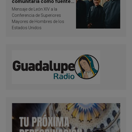
comunitaria como fuente
de inspiración y
Mensaje de León XIV a la
santificación
Conferencia de Superiores
Mayores de Hombres de los
Estados Unidos