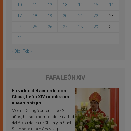
10
11
12
13
14
15
16
17
18
19
20
21
22
23
24
25
26
27
28
29
30
31
« Dic
Feb »
PAPA LEÓN XIV
En virtud del acuerdo con
China, León XIV nombra un
nuevo obispo
Mons. Chang Yanfeng, de 42
años, ha sido nombrado en virtud
del Acuerdo entre China y la Santa
Sede para una diócesis que