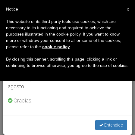
ES
Notice
×
x
Aviso importante
This website or its third party tools use cookies, which are
necessary to its functioning and required to achieve the
Del 27 de julio al 7 de agosto haremos la pausa
purposes illustrated in the cookie policy. If you want to know
anual, aprovechando que en el periodo de verano
more or withdraw your consent to all or some of the cookies,
please refer to the
cookie policy
.
se generan menos informaciones y también el
consumo de las mismas disminuye.
By closing this banner, scrolling this page, clicking a link or
continuing to browse otherwise, you agree to the use of cookies.
Retomamos el trabajo ordinario de las ediciones
en inglés y español de ZENIT el lunes 10 de
agosto.
Gracias.
Entendido