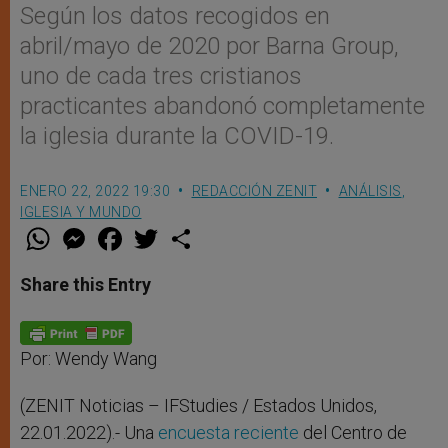
Según los datos recogidos en
abril/mayo de 2020 por Barna Group,
uno de cada tres cristianos
practicantes abandonó completamente
la iglesia durante la COVID-19.
ENERO 22, 2022 19:30
REDACCIÓN ZENIT
ANÁLISIS
,
IGLESIA Y MUNDO
W
M
F
T
S
h
e
a
w
h
a
s
c
i
a
t
s
e
t
r
Share this Entry
s
e
b
t
e
A
n
o
e
p
g
o
r
p
e
k
r
Por: Wendy Wang
(ZENIT Noticias – IFStudies / Estados Unidos,
22.01.2022).- Una
encuesta reciente
del Centro de