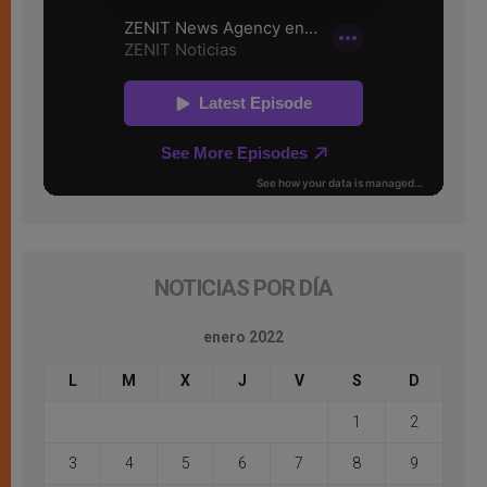
NOTICIAS POR DÍA
enero 2022
L
M
X
J
V
S
D
1
2
3
4
5
6
7
8
9