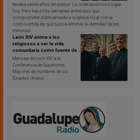
llevaba veinte años sin pastor. La ordenación tuvo lugar
hoy. Pero hace tres semanas antes tuvo que
comprometer públicamente a la Iglesia local con la
controvertida ley que busca eliminar la identidad de las
minorías.
León XIV anima a los
religiosos a ver la vida
comunitaria como fuente de
inspiración y santificación
Mensaje de León XIV a la
Conferencia de Superiores
Mayores de Hombres de los
Estados Unidos