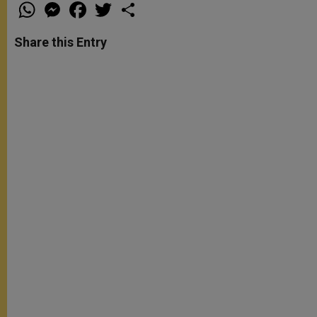
W
M
F
T
S
h
e
a
w
h
a
s
c
i
a
t
s
e
t
r
Share this Entry
s
e
b
t
e
A
n
o
e
p
g
o
r
p
e
k
r