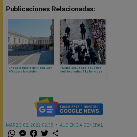
Publicaciones Relacionadas:
Una catequesis del Papa León
¿Cómo Jesús sacia nuestra
XIV sobre la traición
sed de plenitud? La hermosa
catequesis del Papa León XIV
con la que te identificarás
MARZO 02, 2022 02:35
AUDIENCIA GENERAL
W
M
F
T
S
h
e
a
w
h