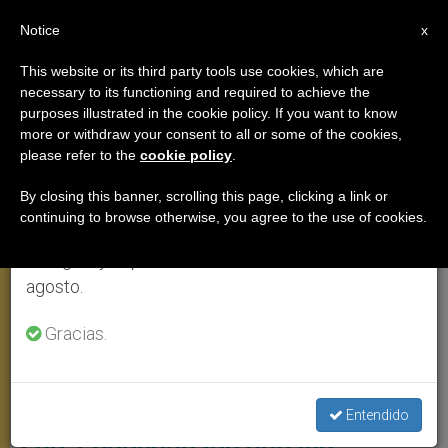
ES
Notice
×
x
Aviso importante
This website or its third party tools use cookies, which are
necessary to its functioning and required to achieve the
Del 27 de julio al 7 de agosto haremos la pausa
AUDIENCIA GENERAL
purposes illustrated in the cookie policy. If you want to know
anual, aprovechando que en el periodo de verano
more or withdraw your consent to all or some of the cookies,
please refer to the
cookie policy
.
se generan menos informaciones y también el
consumo de las mismas disminuye.
By closing this banner, scrolling this page, clicking a link or
continuing to browse otherwise, you agree to the use of cookies.
Retomamos el trabajo ordinario de las ediciones
en inglés y español de ZENIT el lunes 10 de
agosto.
Gracias.
Catequesis Sobre La Vejez 2. Audiencia General. Papa Francisco.
Foto: Vatican.va
Entendido