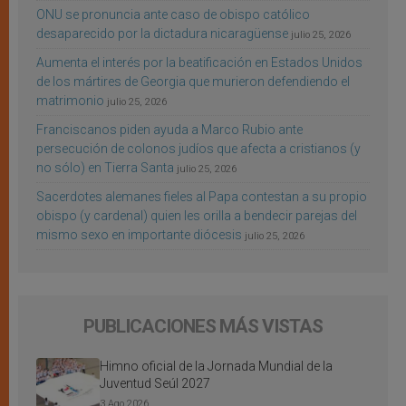
ONU se pronuncia ante caso de obispo católico
desaparecido por la dictadura nicaragüense
julio 25, 2026
Aumenta el interés por la beatificación en Estados Unidos
de los mártires de Georgia que murieron defendiendo el
matrimonio
julio 25, 2026
Franciscanos piden ayuda a Marco Rubio ante
persecución de colonos judíos que afecta a cristianos (y
no sólo) en Tierra Santa
julio 25, 2026
Sacerdotes alemanes fieles al Papa contestan a su propio
obispo (y cardenal) quien les orilla a bendecir parejas del
mismo sexo en importante diócesis
julio 25, 2026
PUBLICACIONES MÁS VISTAS
Himno oficial de la Jornada Mundial de la
Juventud Seúl 2027
3 Ago 2026