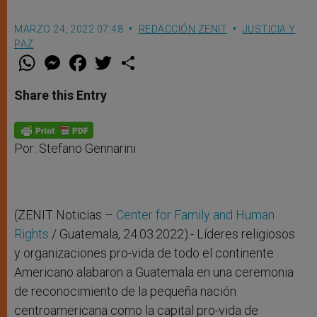
MARZO 24, 2022 07:48
REDACCIÓN ZENIT
JUSTICIA Y
PAZ
W
M
F
T
S
h
e
a
w
h
a
s
c
i
a
t
s
e
t
r
Share this Entry
s
e
b
t
e
A
n
o
e
p
g
o
r
p
e
k
r
Por: Stefano Gennarini
(ZENIT Noticias –
Center for Family and Human
Rights
/ Guatemala, 24.03.2022).- Líderes religiosos
y organizaciones pro-vida de todo el continente
Americano alabaron a Guatemala en una ceremonia
de reconocimiento de la pequeña nación
centroamericana como la capital pro-vida de