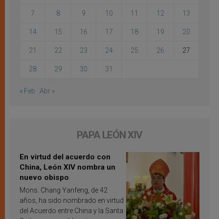
7
8
9
10
11
12
13
14
15
16
17
18
19
20
21
22
23
24
25
26
27
28
29
30
31
« Feb
Abr »
PAPA LEÓN XIV
En virtud del acuerdo con
China, León XIV nombra un
nuevo obispo
Mons. Chang Yanfeng, de 42
años, ha sido nombrado en virtud
del Acuerdo entre China y la Santa