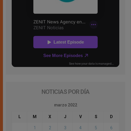
NOTICIAS POR DÍA
marzo 2022
L
M
X
J
V
S
D
1
2
3
4
5
6