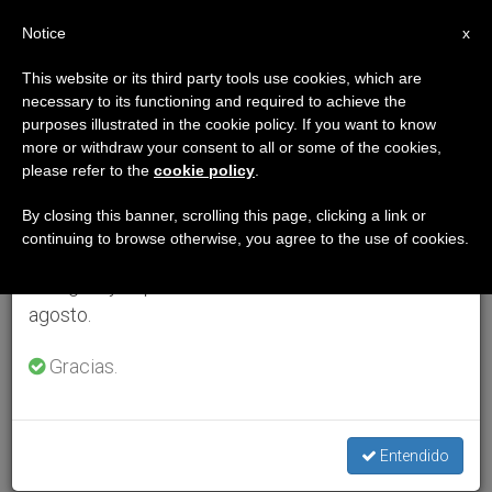
ES
Notice
×
x
Aviso importante
This website or its third party tools use cookies, which are
necessary to its functioning and required to achieve the
Del 27 de julio al 7 de agosto haremos la pausa
purposes illustrated in the cookie policy. If you want to know
anual, aprovechando que en el periodo de verano
more or withdraw your consent to all or some of the cookies,
please refer to the
cookie policy
.
se generan menos informaciones y también el
consumo de las mismas disminuye.
By closing this banner, scrolling this page, clicking a link or
continuing to browse otherwise, you agree to the use of cookies.
Retomamos el trabajo ordinario de las ediciones
en inglés y español de ZENIT el lunes 10 de
agosto.
Gracias.
Entendido