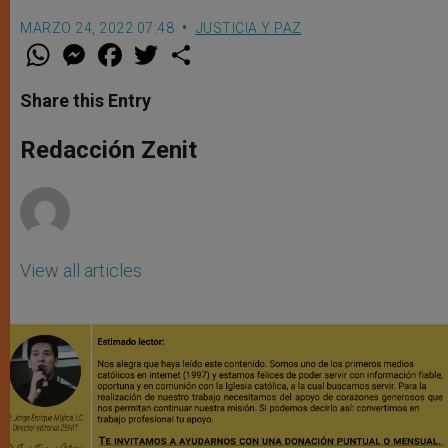
MARZO 24, 2022 07:48
JUSTICIA Y PAZ
W
M
F
T
S
h
e
a
w
h
a
s
c
i
a
t
s
e
t
r
Share this Entry
s
e
b
t
e
A
n
o
e
p
g
o
r
Redacción Zenit
p
e
k
r
View all articles