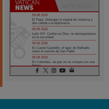
09.08.2026
El Papa: Detengan la espiral de violencia y
den cabida a la diplomacia
09.08.2026
León XIV: Confiar en Dios, no desesperarnos
en la oscuridad
08.08.2026
En Castel Gandolfo, el tapiz de Raffaello
sobre el sermón de San Pablo
08.08.2026
En Colombia, «la paz no se compra con una
firma»
08.08.2026
En Venezuela celebraron los 416 años del
Santo Cristo de La Grita
08.08.2026
El Papa: en Santa Ágata contemplamos la
victoria del amor sobre la muerte
08.08.2026
León XIV visitará el Santuario de la Madre
del Buen Consejo de Genazzano