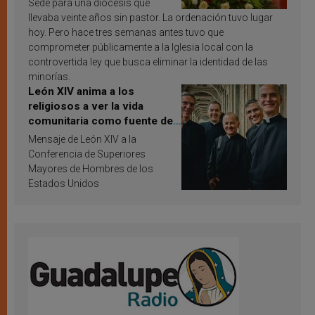
Sede para una diócesis que
llevaba veinte años sin pastor. La ordenación tuvo lugar
hoy. Pero hace tres semanas antes tuvo que
comprometer públicamente a la Iglesia local con la
controvertida ley que busca eliminar la identidad de las
minorías.
León XIV anima a los
religiosos a ver la vida
comunitaria como fuente de
inspiración y santificación
Mensaje de León XIV a la
Conferencia de Superiores
Mayores de Hombres de los
Estados Unidos