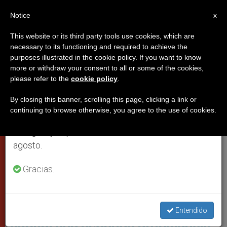
ES
Notice
×
x
Aviso importante
This website or its third party tools use cookies, which are
necessary to its functioning and required to achieve the
Del 27 de julio al 7 de agosto haremos la pausa
,
,
DICASTERIOS
JUSTICIA Y PAZ
PAPA FRANCISCO
purposes illustrated in the cookie policy. If you want to know
anual, aprovechando que en el periodo de verano
more or withdraw your consent to all or some of the cookies,
please refer to the
cookie policy
.
se generan menos informaciones y también el
consumo de las mismas disminuye.
By closing this banner, scrolling this page, clicking a link or
continuing to browse otherwise, you agree to the use of cookies.
Retomamos el trabajo ordinario de las ediciones
en inglés y español de ZENIT el lunes 10 de
agosto.
Gracias.
Ambulancia Donada Por El Papa Para Ayudar En Ucrania. Foto:
Vatican Media
Ucrania: Jueves Santo llega a la
Entendido
capital una segunda ambulancia