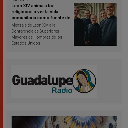
León XIV anima a los
religiosos a ver la vida
comunitaria como fuente de
inspiración y santificación
Mensaje de León XIV a la
Conferencia de Superiores
Mayores de Hombres de los
Estados Unidos