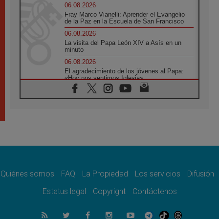
06.08.2026
Fray Marco Vianelli: Aprender el Evangelio
de la Paz en la Escuela de San Francisco
06.08.2026
La visita del Papa León XIV a Asís en un
minuto
06.08.2026
El agradecimiento de los jóvenes al Papa:
«Hoy nos sentimos Iglesia»
06.08.2026
Líbano: Reanudan los coloquios en Roma en
medio de tensiones y ataques en el sur del
país
06.08.2026
Hiroshima y Nagasaki, 81 años después.
Comienzan "Diez Días Oración por la Paz"
06.08.2026
Pizzaballa en Asís: los cristianos quieren
paz
Quiénes somos
FAQ
La Propiedad
Los servicios
Difusión
06.08.2026
Estatus legal
Copyright
Contáctenos
Sturla: La visita de León XIV será una buena
noticia para todo el Uruguay
06.08.2026