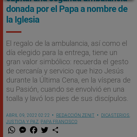
donada por el Papa a nombre de
la Iglesia
El regalo de la ambulancia, así como el
día elegido para la entrega, tiene un
gran valor simbólico: recuerda el gesto
de cercanía y servicio que hizo Jesús
durante la Última Cena, en la víspera de
su Pasión, cuando se envolvió en una
toalla y lavó los pies de sus discípulos.
ABRIL 09, 2022 02:22
REDACCIÓN ZENIT
DICASTERIOS
,
JUSTICIA Y PAZ
,
PAPA FRANCISCO
W
M
F
T
S
h
e
a
w
h