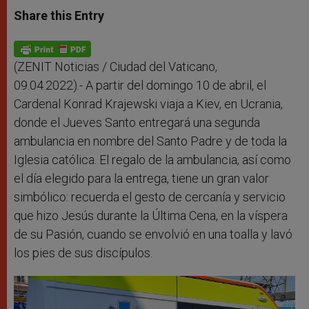
a
s
c
i
a
t
s
e
t
r
Share this Entry
s
e
b
t
e
A
n
o
e
p
g
o
r
p
e
k
r
(ZENIT Noticias / Ciudad del Vaticano,
09.04.2022).- A partir del domingo 10 de abril, el
Cardenal Konrad Krajewski viaja a Kiev, en Ucrania,
donde el Jueves Santo entregará una segunda
ambulancia en nombre del Santo Padre y de toda la
Iglesia católica. El regalo de la ambulancia, así como
el día elegido para la entrega, tiene un gran valor
simbólico: recuerda el gesto de cercanía y servicio
que hizo Jesús durante la Última Cena, en la víspera
de su Pasión, cuando se envolvió en una toalla y lavó
los pies de sus discípulos.