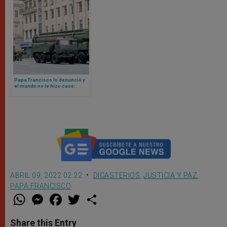
Papa Francisco lo denunció y
el mundo no le hizo caso:
crece el gasto mundial en
armamento nuclear
ABRIL 09, 2022 02:22
DICASTERIOS
,
JUSTICIA Y PAZ
,
PAPA FRANCISCO
W
M
F
T
S
h
e
a
w
h
a
s
c
i
a
t
s
e
t
r
Share this Entry