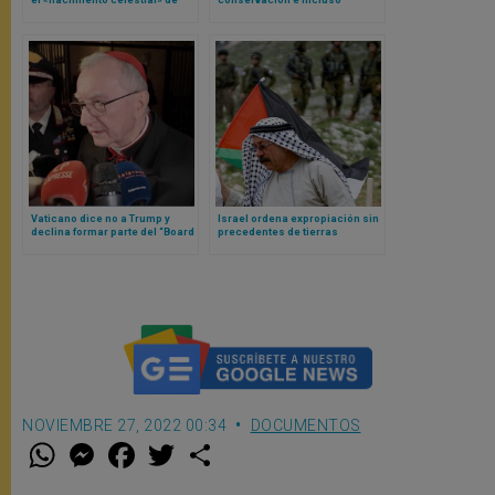
Juan el Bautista
interactivas: estos son los
proyectos lanzados en ocasión
de los 4 siglos de la Basílica de
San Pedro
Vaticano dice no a Trump y
Israel ordena expropiación sin
declina formar parte del “Board
precedentes de tierras
of Peace”
palestinas
NOVIEMBRE 27, 2022 00:34
DOCUMENTOS
W
M
F
T
S
h
e
a
w
h
a
s
c
i
a