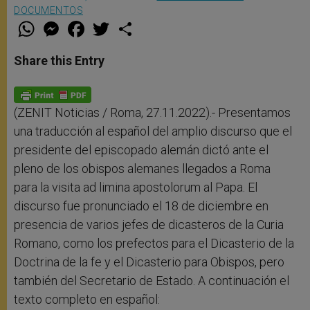
DOCUMENTOS
W
M
F
T
S
h
e
a
w
h
a
s
c
i
a
t
s
e
t
r
Share this Entry
s
e
b
t
e
A
n
o
e
p
g
o
r
p
e
k
r
(ZENIT Noticias / Roma, 27.11.2022).- Presentamos
una traducción al español del amplio discurso que el
presidente del episcopado alemán dictó ante el
pleno de los obispos alemanes llegados a Roma
para la visita ad limina apostolorum al Papa. El
discurso fue pronunciado el 18 de diciembre en
presencia de varios jefes de dicasteros de la Curia
Romano, como los prefectos para el Dicasterio de la
Doctrina de la fe y el Dicasterio para Obispos, pero
también del Secretario de Estado. A continuación el
texto completo en español: