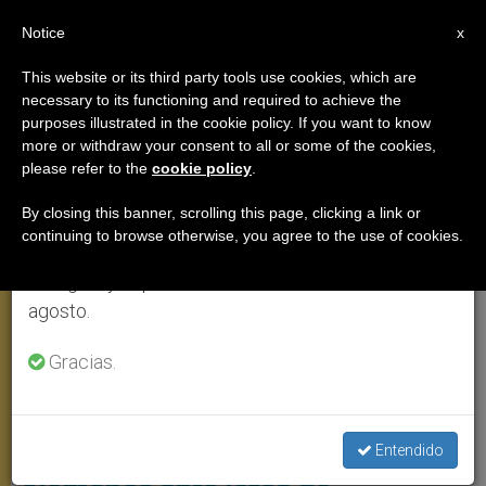
ES
Notice
×
x
Aviso importante
This website or its third party tools use cookies, which are
necessary to its functioning and required to achieve the
Del 27 de julio al 7 de agosto haremos la pausa
DOCUMENTOS
purposes illustrated in the cookie policy. If you want to know
anual, aprovechando que en el periodo de verano
more or withdraw your consent to all or some of the cookies,
please refer to the
cookie policy
.
se generan menos informaciones y también el
consumo de las mismas disminuye.
By closing this banner, scrolling this page, clicking a link or
continuing to browse otherwise, you agree to the use of cookies.
Retomamos el trabajo ordinario de las ediciones
en inglés y español de ZENIT el lunes 10 de
agosto.
Gracias.
Mons. Georg Bätzing. Foto: Vatican Media
Intervención completa en
español de líder de obispos
Entendido