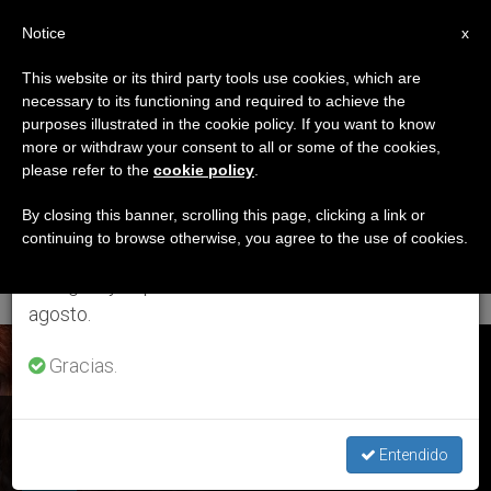
ES
Notice
×
x
Aviso importante
This website or its third party tools use cookies, which are
necessary to its functioning and required to achieve the
Del 27 de julio al 7 de agosto haremos la pausa
CATEGORÍA
purposes illustrated in the cookie policy. If you want to know
anual, aprovechando que en el periodo de verano
Archive For The
more or withdraw your consent to all or some of the cookies,
please refer to the
cookie policy
.
se generan menos informaciones y también el
‘Documentos’
consumo de las mismas disminuye.
By closing this banner, scrolling this page, clicking a link or
continuing to browse otherwise, you agree to the use of cookies.
Category
Retomamos el trabajo ordinario de las ediciones
en inglés y español de ZENIT el lunes 10 de
agosto.
ÚLTIMAS NOTICIAS
Gracias.
10 prácticas que dañan el oficio del exorcista y dificultan la
liberación de una persona poseída
Entendido