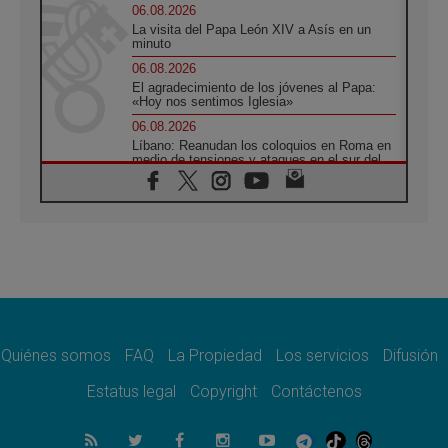
06.08.2026
La visita del Papa León XIV a Asís en un
minuto
06.08.2026
El agradecimiento de los jóvenes al Papa:
«Hoy nos sentimos Iglesia»
06.08.2026
Líbano: Reanudan los coloquios en Roma en
medio de tensiones y ataques en el sur del
país
06.08.2026
Hiroshima y Nagasaki, 81 años después.
Comienzan "Diez Días Oración por la Paz"
06.08.2026
Pizzaballa en Asís: los cristianos quieren
paz
06.08.2026
Sturla: La visita de León XIV será una buena
noticia para todo el Uruguay
Quiénes somos
FAQ
La Propiedad
Los servicios
Difusión
06.08.2026
Estatus legal
Copyright
Contáctenos
León XIV: La revolución del Evangelio
derriba los muros que separan
06.08.2026