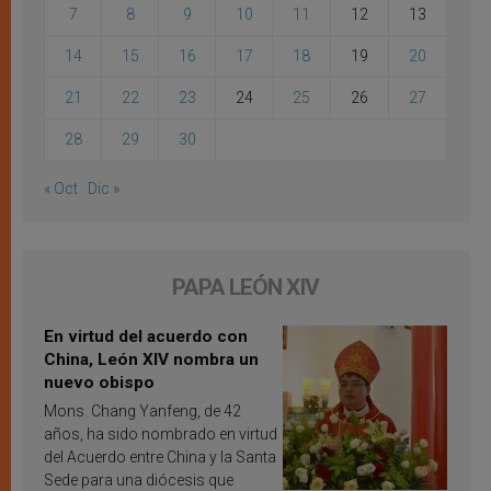
7
8
9
10
11
12
13
14
15
16
17
18
19
20
21
22
23
24
25
26
27
28
29
30
« Oct
Dic »
PAPA LEÓN XIV
En virtud del acuerdo con
China, León XIV nombra un
nuevo obispo
Mons. Chang Yanfeng, de 42
años, ha sido nombrado en virtud
del Acuerdo entre China y la Santa
Sede para una diócesis que