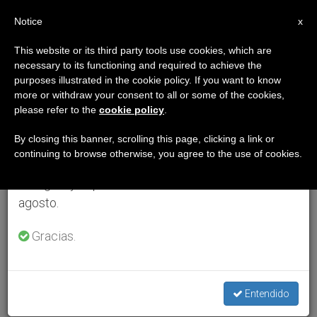
ES
Notice
×
x
Aviso importante
This website or its third party tools use cookies, which are
necessary to its functioning and required to achieve the
Del 27 de julio al 7 de agosto haremos la pausa
purposes illustrated in the cookie policy. If you want to know
anual, aprovechando que en el periodo de verano
more or withdraw your consent to all or some of the cookies,
please refer to the
cookie policy
.
se generan menos informaciones y también el
consumo de las mismas disminuye.
By closing this banner, scrolling this page, clicking a link or
continuing to browse otherwise, you agree to the use of cookies.
Retomamos el trabajo ordinario de las ediciones
en inglés y español de ZENIT el lunes 10 de
agosto.
Gracias.
Entendido