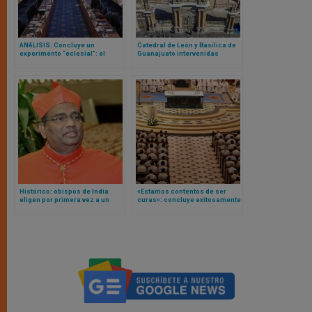
ANÁLISIS: Concluye un
Catedral de León y Basílica de
experimento “eclesial”: el
Guanajuato intervenidas
Camino Sinodal Alemán. El
gracias a la ayuda de los
problema queda en manos del
católicos
Papa
Histórico: obispos de India
«Estamos contentos de ser
eligen por primera vez a un
curas»: concluye exitosamente
obispo paria (de la casta más
CONVIVIUM, la primera
baja) para liderar la Iglesia en
asamblea presbiteral
el país
convocada por cardenal Cobo
en Madrid