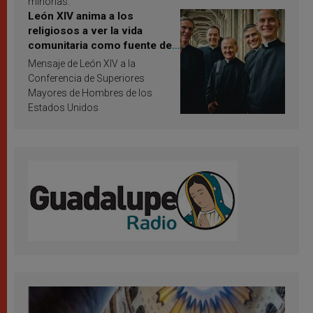
minorías.
León XIV anima a los
religiosos a ver la vida
comunitaria como fuente de
inspiración y santificación
Mensaje de León XIV a la
Conferencia de Superiores
Mayores de Hombres de los
Estados Unidos