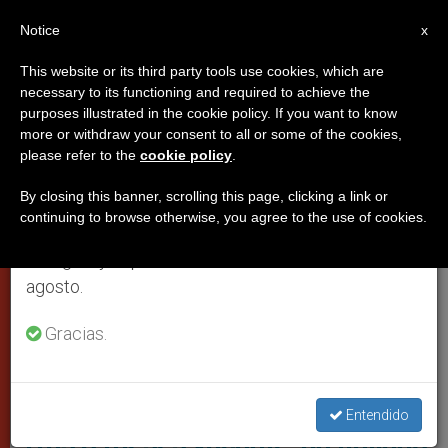
ES
Notice
×
x
Aviso importante
This website or its third party tools use cookies, which are
necessary to its functioning and required to achieve the
Del 27 de julio al 7 de agosto haremos la pausa
,
CIUDAD DEL VATICANO
IGLESIA Y MUNDO
purposes illustrated in the cookie policy. If you want to know
anual, aprovechando que en el periodo de verano
more or withdraw your consent to all or some of the cookies,
please refer to the
cookie policy
.
se generan menos informaciones y también el
consumo de las mismas disminuye.
By closing this banner, scrolling this page, clicking a link or
continuing to browse otherwise, you agree to the use of cookies.
Retomamos el trabajo ordinario de las ediciones
en inglés y español de ZENIT el lunes 10 de
agosto.
Gracias.
Monseñor Paolo Rudell. Foto: L'eco Di Bergamo
Entendido
Tras 5 meses vacante, un italiano