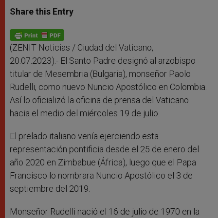
a
s
c
i
a
t
s
e
t
r
Share this Entry
s
e
b
t
e
A
n
o
e
p
g
o
r
p
e
k
r
(ZENIT Noticias / Ciudad del Vaticano,
20.07.2023).- El Santo Padre designó al arzobispo
titular de Mesembria (Bulgaria), monseñor Paolo
Rudelli, como nuevo Nuncio Apostólico en Colombia.
Así lo oficializó la oficina de prensa del Vaticano
hacia el medio del miércoles 19 de julio.
El prelado italiano venía ejerciendo esta
representación pontificia desde el 25 de enero del
año 2020 en Zimbabue (África), luego que el Papa
Francisco lo nombrara Nuncio Apostólico el 3 de
septiembre del 2019.
Monseñor Rudelli nació el 16 de julio de 1970 en la