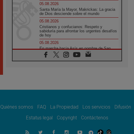
05.08.2026
Santa María la Mayor, Makrickas: La gracia
de Dios desciende sobre el mundo
05.08.2026
Cristianos y confucianos: Respeto y
sabiduría para afrontar los urgentes desafíos
de hoy
05.08.2026
En marcha hacia Asís en nombre de San
Francisco, a la espera de León
05.08.2026
Venezuela, Padre Pagniello: "En medio del
dolor, una Iglesia que no se rinde"
05.08.2026
La Fuerza del "Círculo de Héroes" con el
Papa en la Audiencia General
05.08.2026
Nuncio en Ucrania: Preocupa escuchar a
quienes bendicen la guerra
Quiénes somos
FAQ
La Propiedad
Los servicios
Difusión
05.08.2026
Estatus legal
Copyright
Contáctenos
Ucrania: Ataque masivo en Kyiv durante la
noche
05.08.2026