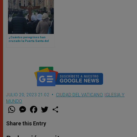
¿Cuántos peregrinos han
cruzado la Puerta Santa del
Vaticano? La cifra te va a
sorprender
JULIO 20, 2023 21:02
CIUDAD DEL VATICANO
,
IGLESIA Y
MUNDO
W
M
F
T
S
h
e
a
w
h
a
s
c
i
a
t
s
e
t
r
Share this Entry
s
e
b
t
e
A
n
o
e
p
g
o
r