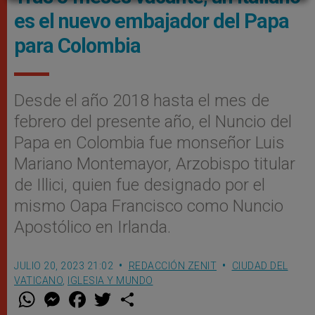
es el nuevo embajador del Papa
para Colombia
Desde el año 2018 hasta el mes de
febrero del presente año, el Nuncio del
Papa en Colombia fue monseñor Luis
Mariano Montemayor, Arzobispo titular
de Illici, quien fue designado por el
mismo Oapa Francisco como Nuncio
Apostólico en Irlanda.
JULIO 20, 2023 21:02
REDACCIÓN ZENIT
CIUDAD DEL
VATICANO
,
IGLESIA Y MUNDO
W
M
F
T
S
h
e
a
w
h