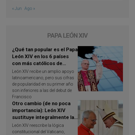
« Jun
Ago »
PAPA LEÓN XIV
¿Qué tan popular es el Papa
León XIV en los 6 países
con más católicos de
América Latina en 2026?
León XIV recibe un amplio apoyo
Publican resultados de
latinoamericano, pero sus cifras
investigación
de popularidad en su primer año
son inferiores a las del debut de
Francisco
Otro cambio (de no poca
importancia): León XIV
sustituye integralmente la
ley vaticana de Papa
León XIV reescribe la lógica
Francisco
constitucional del Vaticano,