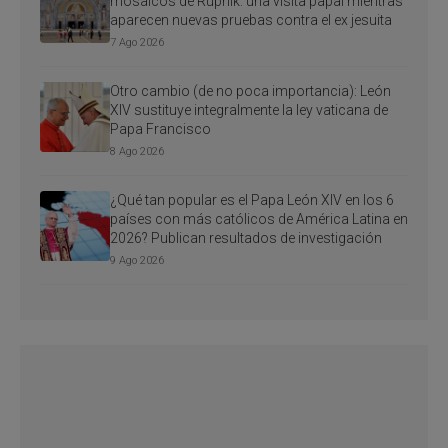
mosaicos de Rupnik: una visita papal mientras
aparecen nuevas pruebas contra el ex jesuita
7 Ago 2026
Otro cambio (de no poca importancia): León
XIV sustituye integralmente la ley vaticana de
Papa Francisco
8 Ago 2026
¿Qué tan popular es el Papa León XIV en los 6
países con más católicos de América Latina en
2026? Publican resultados de investigación
9 Ago 2026