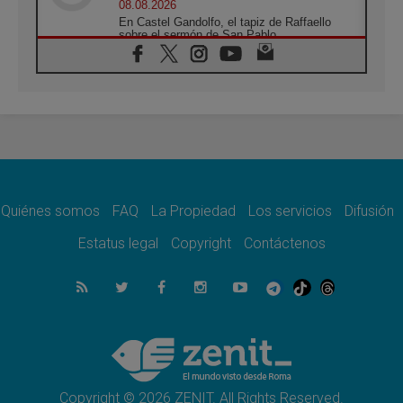
08.08.2026
En Castel Gandolfo, el tapiz de Raffaello
sobre el sermón de San Pablo
08.08.2026
En Colombia, «la paz no se compra con una
firma»
08.08.2026
En Venezuela celebraron los 416 años del
Santo Cristo de La Grita
08.08.2026
El Papa: en Santa Ágata contemplamos la
victoria del amor sobre la muerte
Quiénes somos
FAQ
La Propiedad
Los servicios
Difusión
08.08.2026
León XIV visitará el Santuario de la Madre
Estatus legal
Copyright
Contáctenos
del Buen Consejo de Genazzano
07.08.2026
Filipinas: el Vicariato Apostólico de Calapán
se convierte en diócesis
07.08.2026
Honduras: Los desplazados invisibles de una
crisis olvidada
Copyright © 2026 ZENIT. All Rights Reserved.