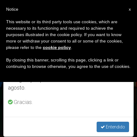
ES
Notice
×
x
Aviso importante
This website or its third party tools use cookies, which are
necessary to its functioning and required to achieve the
Del 27 de julio al 7 de agosto haremos la pausa
DÍA
purposes illustrated in the cookie policy. If you want to know
anual, aprovechando que en el periodo de verano
Julio 30th, 2023
more or withdraw your consent to all or some of the cookies,
please refer to the
cookie policy
.
se generan menos informaciones y también el
consumo de las mismas disminuye.
By closing this banner, scrolling this page, clicking a link or
continuing to browse otherwise, you agree to the use of cookies.
ÚLTIMAS NOTICIAS
Retomamos el trabajo ordinario de las ediciones
en inglés y español de ZENIT el lunes 10 de
agosto.
Ministerio LGBT: acompañamiento pastoral sí, no a cambios
Gracias.
en enseñanza de la Iglesia, dice Arzobispo en nueva guía
JUL 30, 2023 23:39
Entendido
TIM DANIELS