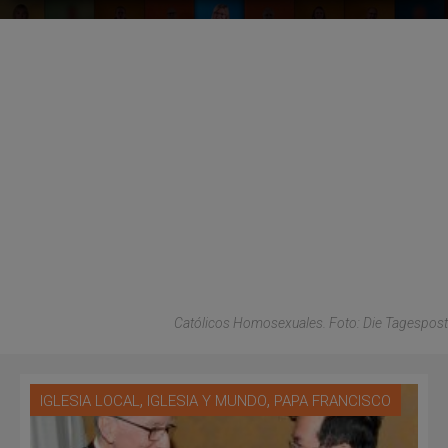
Católicos Homosexuales. Foto: Die Tagespost
,
,
IGLESIA LOCAL
IGLESIA Y MUNDO
PAPA FRANCISCO