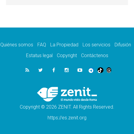
por 743 casos confirmados entre niños
10.08.2026
Los obispos de Francia invitan a rezar por el
viaje del Papa
10.08.2026
Indonesia: Un dólar para la construcción de
219 iglesias
Quiénes somos
FAQ
La Propiedad
Los servicios
Difusión
10.08.2026
En Cisjordania, los cristianos se sienten
Estatus legal
Copyright
Contáctenos
solos frente a la violencia de los colonos
09.08.2026
Iglesia en Ceuta convoca a una vigilia de
oración por la paz y la estabilidad
09.08.2026
El Papa: Detengan la espiral de violencia y
den cabida a la diplomacia
Copyright © 2026 ZENIT. All Rights Reserved.
https://es.zenit.org