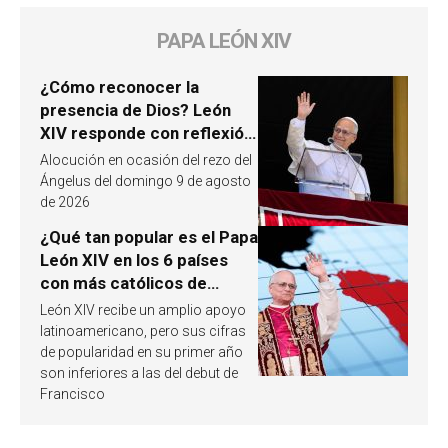
PAPA LEÓN XIV
¿Cómo reconocer la
presencia de Dios? León
XIV responde con reflexión
a partir de un pasaje del
Alocución en ocasión del rezo del
Evangelio
Ángelus del domingo 9 de agosto
de 2026
¿Qué tan popular es el Papa
León XIV en los 6 países
con más católicos de
América Latina en 2026?
León XIV recibe un amplio apoyo
Publican resultados de
latinoamericano, pero sus cifras
investigación
de popularidad en su primer año
son inferiores a las del debut de
Francisco