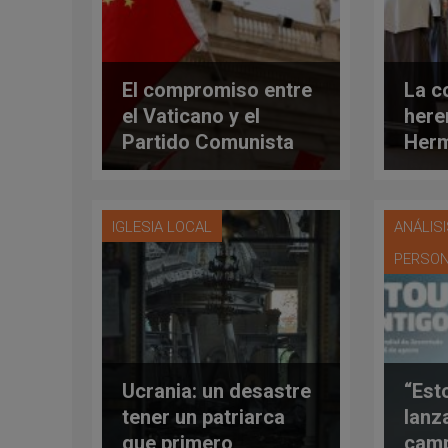
El compromiso entre
La c
el Vaticano y el
here
Partido Comunista
Herm
Chino sobre el
Stel
obispo de Shanghai:
¿lej
quién ganó y quién
abus
IGLESIA LOCAL
ANÁLIS
perdió
PERSON
Ucrania: un desastre
“Est
tener un patriarca
lanz
que primero
camp