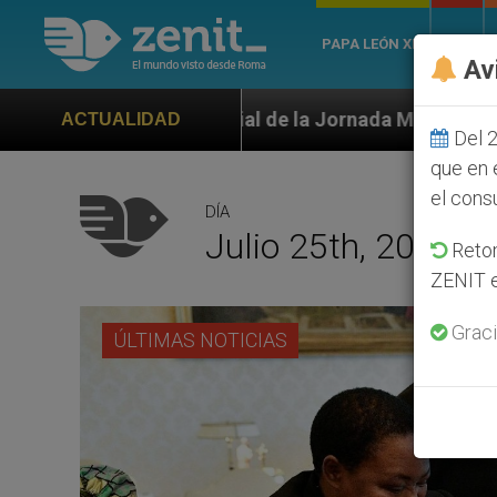
PAPA LEÓN XIV
ROMA
Av
al de la Jornada Mundial de la Juventud Seúl 2027
ACTUALIDAD
Del 2
que en 
el cons
DÍA
Julio 25th, 2023
Retom
ZENIT e
Graci
ÚLTIMAS NOTICIAS