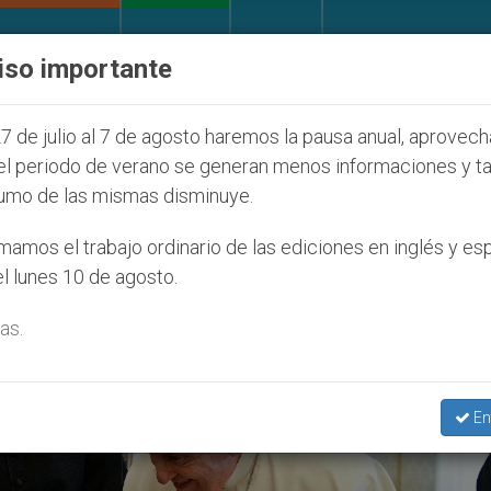
IGLESIA Y MUNDO
DOCUMENTOS
DONATIVOS
iso importante
ONU se pronuncia ante caso de obispo católico d
7 de julio al 7 de agosto haremos la pausa anual, aprovec
el periodo de verano se generan menos informaciones y t
umo de las mismas disminuye.
amos el trabajo ordinario de las ediciones en inglés y es
l lunes 10 de agosto.
as.
En