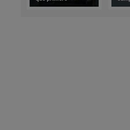
consagró la iglesia y
del i
luego bendijo el misil
que la destruyó