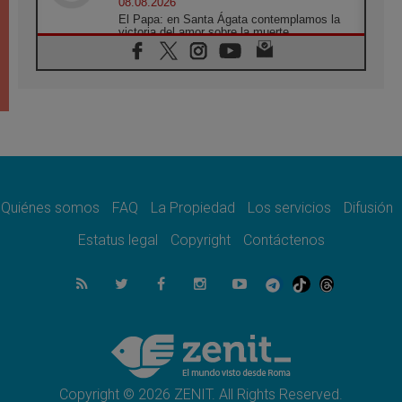
08.08.2026
El Papa: en Santa Ágata contemplamos la
victoria del amor sobre la muerte
08.08.2026
León XIV visitará el Santuario de la Madre
del Buen Consejo de Genazzano
07.08.2026
Filipinas: el Vicariato Apostólico de Calapán
se convierte en diócesis
07.08.2026
Honduras: Los desplazados invisibles de una
crisis olvidada
Quiénes somos
FAQ
La Propiedad
Los servicios
Difusión
07.08.2026
Bokalic: "En Argentina el Papa León señalará
Estatus legal
Copyright
Contáctenos
el compromiso del cristiano"
07.08.2026
La matanza de niños en Gaza no cesa: 300
muertos en 300 días
07.08.2026
Tagle: La guerra desfigura el mundo, solo la
revelación de Dios lo transfigura
Copyright © 2026 ZENIT. All Rights Reserved.