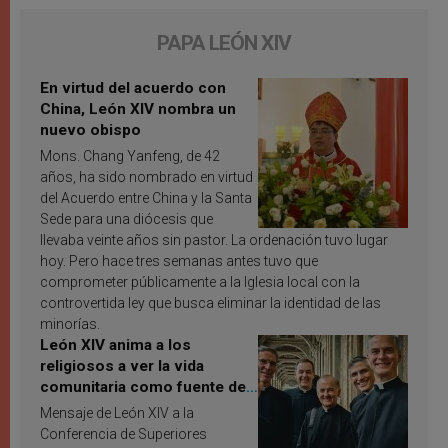
PAPA LEÓN XIV
En virtud del acuerdo con
China, León XIV nombra un
nuevo obispo
Mons. Chang Yanfeng, de 42
años, ha sido nombrado en virtud
del Acuerdo entre China y la Santa
Sede para una diócesis que
llevaba veinte años sin pastor. La ordenación tuvo lugar
hoy. Pero hace tres semanas antes tuvo que
comprometer públicamente a la Iglesia local con la
controvertida ley que busca eliminar la identidad de las
minorías.
León XIV anima a los
religiosos a ver la vida
comunitaria como fuente de
inspiración y santificación
Mensaje de León XIV a la
Conferencia de Superiores