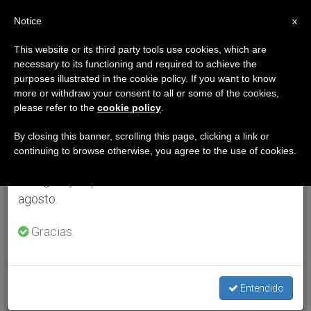
ES
Notice
×
x
Aviso importante
This website or its third party tools use cookies, which are
necessary to its functioning and required to achieve the
Del 27 de julio al 7 de agosto haremos la pausa
purposes illustrated in the cookie policy. If you want to know
anual, aprovechando que en el periodo de verano
more or withdraw your consent to all or some of the cookies,
please refer to the
cookie policy
.
se generan menos informaciones y también el
consumo de las mismas disminuye.
By closing this banner, scrolling this page, clicking a link or
continuing to browse otherwise, you agree to the use of cookies.
Retomamos el trabajo ordinario de las ediciones
en inglés y español de ZENIT el lunes 10 de
agosto.
Gracias.
Entendido