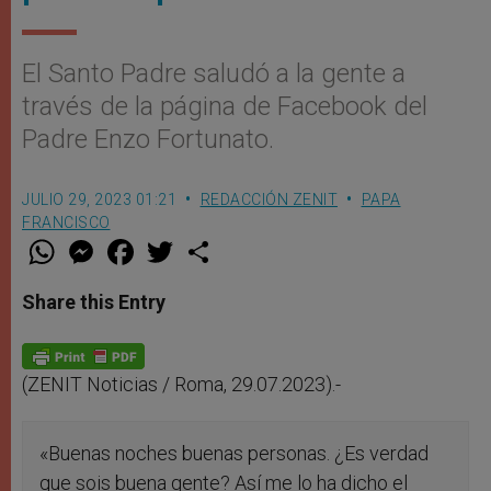
El Santo Padre saludó a la gente a
través de la página de Facebook del
Padre Enzo Fortunato.
JULIO 29, 2023 01:21
REDACCIÓN ZENIT
PAPA
FRANCISCO
W
M
F
T
S
h
e
a
w
h
a
s
c
i
a
t
s
e
t
r
Share this Entry
s
e
b
t
e
A
n
o
e
p
g
o
r
p
e
k
r
(ZENIT Noticias / Roma, 29.07.2023).-
«Buenas noches buenas personas. ¿Es verdad
que sois buena gente? Así me lo ha dicho el