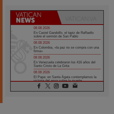
08.08.2026
En Castel Gandolfo, el tapiz de Raffaello
sobre el sermón de San Pablo
08.08.2026
En Colombia, «la paz no se compra con una
firma»
08.08.2026
En Venezuela celebraron los 416 años del
Santo Cristo de La Grita
08.08.2026
El Papa: en Santa Ágata contemplamos la
victoria del amor sobre la muerte
08.08.2026
León XIV visitará el Santuario de la Madre
del Buen Consejo de Genazzano
07.08.2026
Filipinas: el Vicariato Apostólico de Calapán
se convierte en diócesis