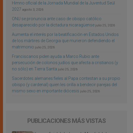
Himno oficial de la Jornada Mundial de la Juventud Seúl
2027
agosto 3, 2026
ONU se pronuncia ante caso de obispo católico
desaparecido por la dictadura nicaragüense
julio 25, 2026
Aumenta el interés por la beatificación en Estados Unidos
de los mártires de Georgia que murieron defendiendo el
matrimonio
julio 25, 2026
Franciscanos piden ayuda a Marco Rubio ante
persecución de colonos judíos que afecta a cristianos (y
no sólo) en Tierra Santa
julio 25, 2026
Sacerdotes alemanes fieles al Papa contestan a su propio
obispo (y cardenal) quien les orilla a bendecir parejas del
mismo sexo en importante diócesis
julio 25, 2026
PUBLICACIONES MÁS VISTAS