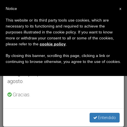
ES
Notice
×
x
Aviso importante
This website or its third party tools use cookies, which are
necessary to its functioning and required to achieve the
Del 27 de julio al 7 de agosto haremos la pausa
purposes illustrated in the cookie policy. If you want to know
anual, aprovechando que en el periodo de verano
more or withdraw your consent to all or some of the cookies,
please refer to the
cookie policy
.
se generan menos informaciones y también el
consumo de las mismas disminuye.
By closing this banner, scrolling this page, clicking a link or
continuing to browse otherwise, you agree to the use of cookies.
Retomamos el trabajo ordinario de las ediciones
en inglés y español de ZENIT el lunes 10 de
agosto.
Gracias.
Entendido