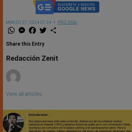
MARZO 07, 2024 01:34
PRO VIDA
W
M
F
T
S
h
e
a
w
h
a
s
c
i
a
t
s
e
t
r
Share this Entry
s
e
b
t
e
A
n
o
e
p
g
o
r
Redacción Zenit
p
e
k
r
View all articles