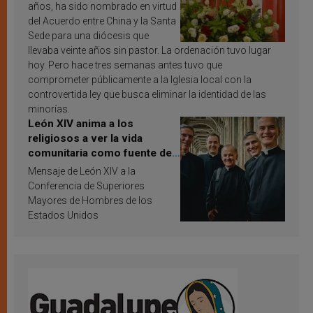
años, ha sido nombrado en virtud
del Acuerdo entre China y la Santa
Sede para una diócesis que
llevaba veinte años sin pastor. La ordenación tuvo lugar
hoy. Pero hace tres semanas antes tuvo que
comprometer públicamente a la Iglesia local con la
controvertida ley que busca eliminar la identidad de las
minorías.
León XIV anima a los
religiosos a ver la vida
comunitaria como fuente de
inspiración y santificación
Mensaje de León XIV a la
Conferencia de Superiores
Mayores de Hombres de los
Estados Unidos