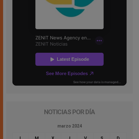
NOTICIAS POR DÍA
marzo 2024
L
M
X
J
V
S
D