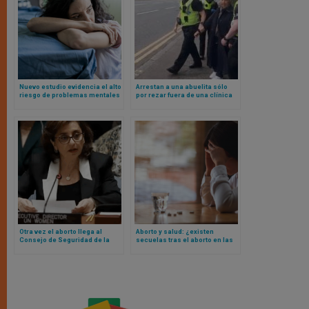
Nuevo estudio evidencia el alto
Arrestan a una abuelita sólo
riesgo de problemas mentales
por rezar fuera de una clínica
para mujeres que abortan
donde se matan bebés y portar
un cartel
Otra vez el aborto llega al
Aborto y salud: ¿existen
Consejo de Seguridad de la
secuelas tras el aborto en las
ONU
mujeres que lo practican?