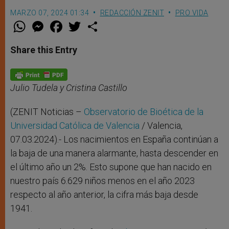
MARZO 07, 2024 01:34
REDACCIÓN ZENIT
PRO VIDA
W
M
F
T
S
h
e
a
w
h
a
s
c
i
a
t
s
e
t
r
Share this Entry
s
e
b
t
e
A
n
o
e
p
g
o
r
p
e
k
r
Julio Tudela y Cristina Castillo
(ZENIT Noticias –
Observatorio de Bioética de la
Universidad Católica de Valencia
/ Valencia,
07.03.2024).- Los nacimientos en España continúan a
la baja de una manera alarmante, hasta descender en
el último año un 2%. Esto supone que han nacido en
nuestro país 6.629 niños menos en el año 2023
respecto al año anterior, la cifra más baja desde
1941.