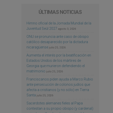
ÚLTIMAS NOTICIAS
Himno oficial de la Jornada Mundial de la
Juventud Seúl 2027
agosto 3, 2026
ONU se pronuncia ante caso de obispo
católico desaparecido por la dictadura
nicaragüense
julio 25, 2026
Aumenta el interés por la beatificación en
Estados Unidos de los mártires de
Georgia que murieron defendiendo el
matrimonio
julio 25, 2026
Franciscanos piden ayuda a Marco Rubio
ante persecución de colonos judíos que
afecta a cristianos (y no sólo) en Tierra
Santa
julio 25, 2026
Sacerdotes alemanes fieles al Papa
contestan a su propio obispo (y cardenal)