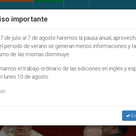
IGLESIA Y MUNDO
DOCUMENTOS
DONATIVOS
iso importante
ventud Seúl 2027
ONU se pronuncia ante caso d
7 de julio al 7 de agosto haremos la pausa anual, aprovec
el periodo de verano se generan menos informaciones y t
umo de las mismas disminuye.
amos el trabajo ordinario de las ediciones en inglés y es
l lunes 10 de agosto.
as.
En