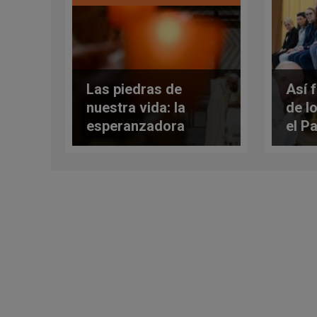
Las piedras de
Así f
nuestra vida: la
de l
esperanzadora
el P
homilía del Papa en la
de m
vigilia pascual