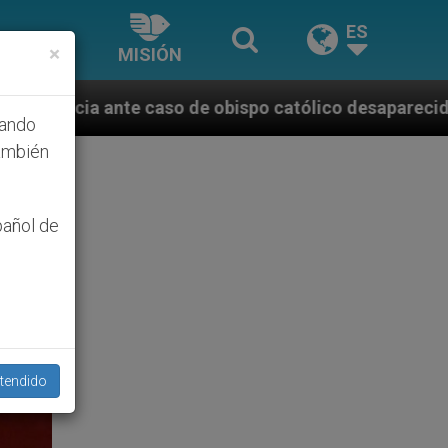
ES
×
MISIÓN
e obispo católico desaparecido por la dictadura nica
hando
ambién
pañol de
tendido