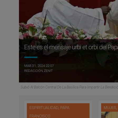
Este es el mensaje urbi et orbi del P
MAR 31, 2024 22:07
REDACCIÓN ZENIT
Subió Al Balcón Central De La Basílica Para Impartir La Bendic
,
ESPIRITUALIDAD
PAPA
MUJER
FRANCISCO