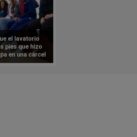
ue el lavatorio
os pies que hizo
apa en una cárcel
ujeres de Roma