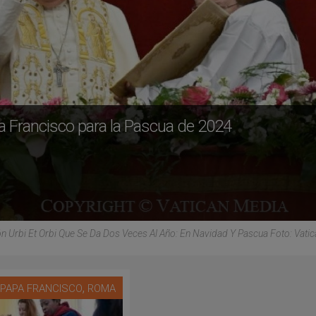
apa Francisco para la Pascua de 2024
ión Urbi Et Orbi Que Se Da Dos Veces Al Año: En Navidad Y Pascua Foto: Vati
,
,
PAPA FRANCISCO
ROMA