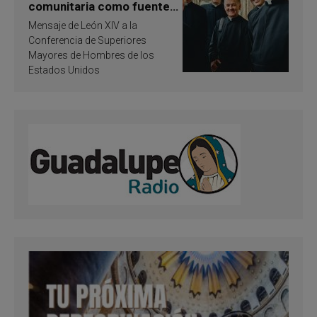
comunitaria como fuente
de inspiración y
Mensaje de León XIV a la
santificación
Conferencia de Superiores
Mayores de Hombres de los
Estados Unidos