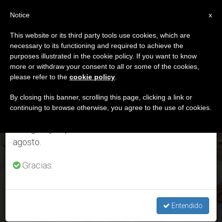
ES
Notice
×
x
Aviso importante
This website or its third party tools use cookies, which are
necessary to its functioning and required to achieve the
Del 27 de julio al 7 de agosto haremos la pausa
DÍA
purposes illustrated in the cookie policy. If you want to know
anual, aprovechando que en el periodo de verano
Marzo 2nd, 2024
more or withdraw your consent to all or some of the cookies,
please refer to the
cookie policy
.
se generan menos informaciones y también el
consumo de las mismas disminuye.
By closing this banner, scrolling this page, clicking a link or
continuing to browse otherwise, you agree to the use of cookies.
ÚLTIMAS NOTICIAS
Retomamos el trabajo ordinario de las ediciones
en inglés y español de ZENIT el lunes 10 de
agosto.
Papa Francisco envía una “rosa de oro” a Nuestra Señora de
la Paz y el Buen Viaje en Filipinas
Gracias.
MAR 02, 2024 17:38
REDACCIÓN ZENIT
Entendido