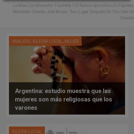
La Misa Con Monseñor Fisichella Y El Nuncio Apostólico En Filipinas,
Monseñor Charles John Brown, Tuvo Lugar Después De Tres Días De
Oración
,
,
ANÁLISIS
IGLESIA LOCAL
MUJER
Argentina: estudio muestra que las
mujeres son más religiosas que los
varones
IGLESIA LOCAL