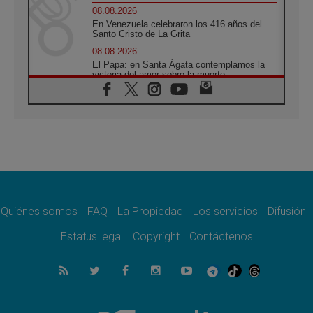
08.08.2026
En Venezuela celebraron los 416 años del
Santo Cristo de La Grita
08.08.2026
El Papa: en Santa Ágata contemplamos la
victoria del amor sobre la muerte
08.08.2026
León XIV visitará el Santuario de la Madre
del Buen Consejo de Genazzano
07.08.2026
Filipinas: el Vicariato Apostólico de Calapán
se convierte en diócesis
07.08.2026
Honduras: Los desplazados invisibles de una
crisis olvidada
Quiénes somos
FAQ
La Propiedad
Los servicios
Difusión
07.08.2026
Bokalic: "En Argentina el Papa León señalará
Estatus legal
Copyright
Contáctenos
el compromiso del cristiano"
07.08.2026
La matanza de niños en Gaza no cesa: 300
muertos en 300 días
07.08.2026
Tagle: La guerra desfigura el mundo, solo la