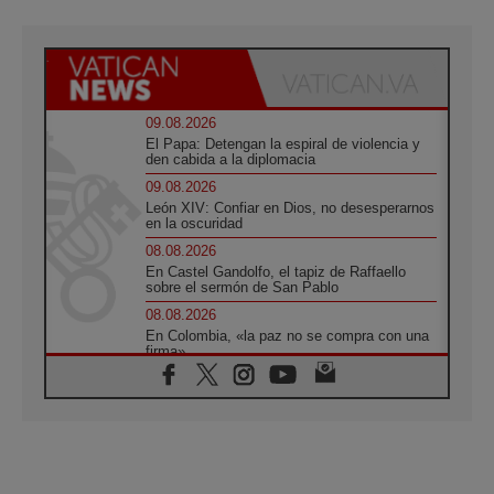
09.08.2026
El Papa: Detengan la espiral de violencia y
den cabida a la diplomacia
09.08.2026
León XIV: Confiar en Dios, no desesperarnos
en la oscuridad
08.08.2026
En Castel Gandolfo, el tapiz de Raffaello
sobre el sermón de San Pablo
08.08.2026
En Colombia, «la paz no se compra con una
firma»
08.08.2026
En Venezuela celebraron los 416 años del
Santo Cristo de La Grita
08.08.2026
El Papa: en Santa Ágata contemplamos la
victoria del amor sobre la muerte