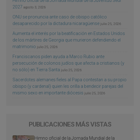
Himno oficial de la Jornada Mundial de la Juventud Seúl
2027
agosto 3, 2026
ONU se pronuncia ante caso de obispo católico
desaparecido por la dictadura nicaragüense
julio 25, 2026
Aumenta el interés por la beatificación en Estados Unidos
de los mártires de Georgia que murieron defendiendo el
matrimonio
julio 25, 2026
Franciscanos piden ayuda a Marco Rubio ante
persecución de colonos judíos que afecta a cristianos (y
no sólo) en Tierra Santa
julio 25, 2026
Sacerdotes alemanes fieles al Papa contestan a su propio
obispo (y cardenal) quien les orilla a bendecir parejas del
mismo sexo en importante diócesis
julio 25, 2026
PUBLICACIONES MÁS VISTAS
Himno oficial de la Jornada Mundial de la