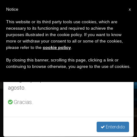
ES
Notice
×
x
Aviso importante
This website or its third party tools use cookies, which are
necessary to its functioning and required to achieve the
Del 27 de julio al 7 de agosto haremos la pausa
DÍA
purposes illustrated in the cookie policy. If you want to know
anual, aprovechando que en el periodo de verano
Marzo 18th, 2024
more or withdraw your consent to all or some of the cookies,
please refer to the
cookie policy
.
se generan menos informaciones y también el
consumo de las mismas disminuye.
By closing this banner, scrolling this page, clicking a link or
continuing to browse otherwise, you agree to the use of cookies.
ÚLTIMAS NOTICIAS
Retomamos el trabajo ordinario de las ediciones
en inglés y español de ZENIT el lunes 10 de
agosto.
Análisis: matrimonio, familia y crisis de salud mental
Gracias.
MAR 18, 2024 00:38
REDACCIÓN ZENIT
Entendido