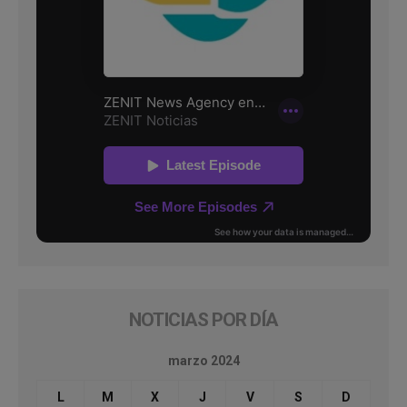
NOTICIAS POR DÍA
marzo 2024
L
M
X
J
V
S
D