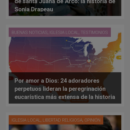
de santa Juana de Arco: la historia de
Sonia Drapeau
,
,
BUENAS NOTICIAS
IGLESIA LOCAL
TESTIMONIOS
Por amor a Dios: 24 adoradores
perpetuos lideran la peregrinación
eucarística más extensa de la historia
,
,
IGLESIA LOCAL
LIBERTAD RELIGIOSA
OPINIÓN