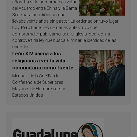
años, ha sido nombrado en virtud
del Acuerdo entre China y la Santa
Sede para una diócesis que
llevaba veinte años sin pastor. La ordenación tuvo lugar
hoy. Pero hace tres semanas antes tuvo que
comprometer públicamente a la Iglesia local con la
controvertida ley que busca eliminar la identidad de las
minorías.
León XIV anima a los
religiosos a ver la vida
comunitaria como fuente
de inspiración y
Mensaje de León XIV a la
santificación
Conferencia de Superiores
Mayores de Hombres de los
Estados Unidos