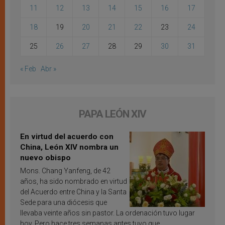
11
12
13
14
15
16
17
18
19
20
21
22
23
24
25
26
27
28
29
30
31
« Feb
Abr »
PAPA LEÓN XIV
En virtud del acuerdo con
China, León XIV nombra un
nuevo obispo
Mons. Chang Yanfeng, de 42
años, ha sido nombrado en virtud
del Acuerdo entre China y la Santa
Sede para una diócesis que
llevaba veinte años sin pastor. La ordenación tuvo lugar
hoy. Pero hace tres semanas antes tuvo que