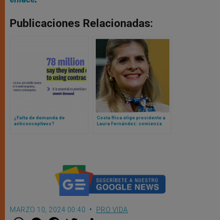
Publicaciones Relacionadas:
¿Falta de demanda de
Costa Rica elige presidente a
anticonceptivos?
Laura Fernández: comienza
una presidencia provida
mientras los obispos llaman a
la unidad y el diálogo
MARZO 10, 2024 00:40
PRO VIDA
W
M
F
T
S