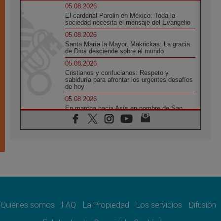
05.08.2026
El cardenal Parolin en México: Toda la
sociedad necesita el mensaje del Evangelio
05.08.2026
Santa María la Mayor, Makrickas: La gracia
de Dios desciende sobre el mundo
05.08.2026
Cristianos y confucianos: Respeto y
sabiduría para afrontar los urgentes desafíos
de hoy
05.08.2026
En marcha hacia Asís en nombre de San
Francisco, a la espera de León
05.08.2026
Venezuela, Padre Pagniello: "En medio del
dolor, una Iglesia que no se rinde"
05.08.2026
La Fuerza del "Círculo de Héroes" con el
Papa en la Audiencia General
05.08.2026
Nuncio en Ucrania: Preocupa escuchar a
quienes bendicen la guerra
Quiénes somos
FAQ
La Propiedad
Los servicios
Difusión
05.08.2026