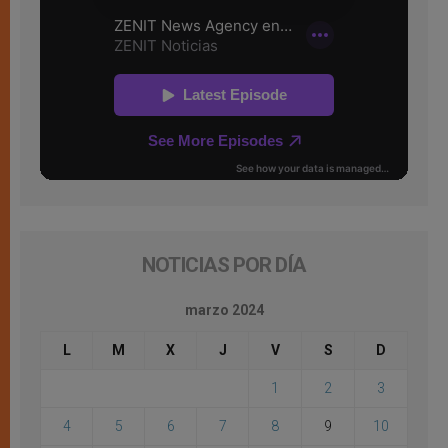
NOTICIAS POR DÍA
marzo 2024
L
M
X
J
V
S
D
1
2
3
4
5
6
7
8
9
10