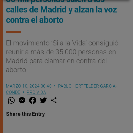
calles de Madrid y alzan la voz
contra el aborto
El movimiento ‘Si a la Vida’ consiguió
reunir a más de 35.000 personas en
Madrid para clamar en contra del
aborto
MARZO 10, 2024 00:40
PABLO HERTFELDER GARCIA-
CONDE
PRO VIDA
W
M
F
T
S
h
e
a
w
h
a
s
c
i
a
t
s
e
t
r
Share this Entry
s
e
b
t
e
A
n
o
e
p
g
o
r
p
e
k