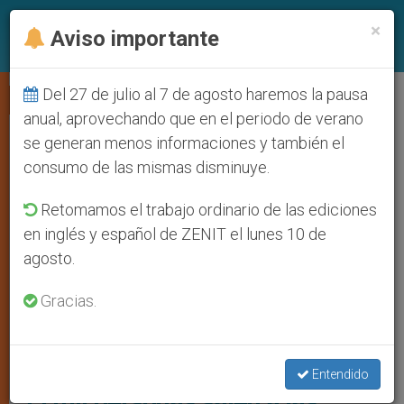
ES
×
Aviso importante
Del 27 de julio al 7 de agosto haremos la pausa
PRO VIDA
anual, aprovechando que en el periodo de verano
se generan menos informaciones y también el
consumo de las mismas disminuye.
Retomamos el trabajo ordinario de las ediciones
en inglés y español de ZENIT el lunes 10 de
agosto.
Gracias.
La Presidente De La Federación De Asociaciones Provida En España,
Alicia Latorre, Alerta De La Persecución Que Reciben Los Activistas
Provida Y Clama En Defensa De Éstos. Foto: Pablo Hertfelder García-
Conde
Entendido
35 mil personas salen a las