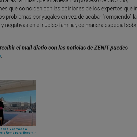
n a las familias que atraviesan un proceso de divorcio,
iones que coinciden con las opiniones de los expertos que i
 los problemas conyugales en vez de acabar “rompiendo” la
 negativas en el núcleo familiar, de manera especial sobr
recibir el mail diario con las noticias de ZENIT puedes
e
.
León XIV convoca a
os a Roma para discernir
lementación de la