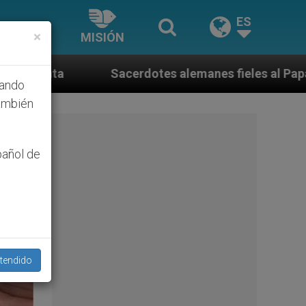
ES
×
MISIÓN
erdotes alemanes fieles al Papa contestan a su propio
hando
ambién
pañol de
tendido