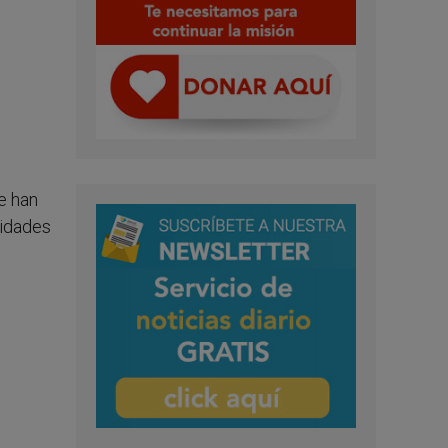
e han
nidades