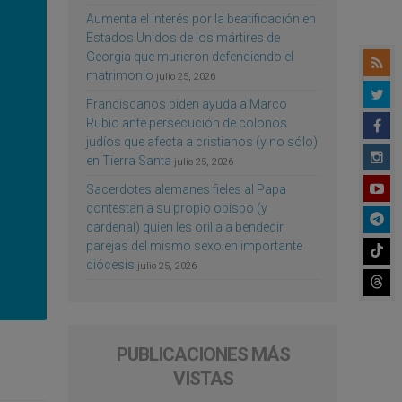
Aumenta el interés por la beatificación en
Estados Unidos de los mártires de
Georgia que murieron defendiendo el
matrimonio
julio 25, 2026
Franciscanos piden ayuda a Marco
Rubio ante persecución de colonos
judíos que afecta a cristianos (y no sólo)
en Tierra Santa
julio 25, 2026
Sacerdotes alemanes fieles al Papa
contestan a su propio obispo (y
cardenal) quien les orilla a bendecir
parejas del mismo sexo en importante
diócesis
julio 25, 2026
PUBLICACIONES MÁS
VISTAS