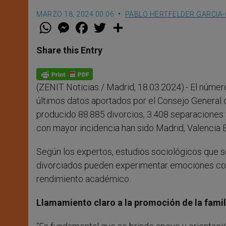
MARZO 18, 2024 00:06
PABLO HERTFELDER GARCIA
W
M
F
T
S
h
e
a
w
h
a
s
c
i
a
t
s
e
t
r
Share this Entry
s
e
b
t
e
A
n
o
e
p
g
o
r
p
e
k
(ZENIT Noticias / Madrid, 18.03.2024).- El núme
r
últimos datos aportados por el Consejo General 
producido 88.885 divorcios, 3.408 separaciones 
con mayor incidencia han sido Madrid, Valencia 
Según los expertos, estudios sociológicos que 
divorciados pueden experimentar emociones conf
rendimiento académico.
Llamamiento claro a la promoción de la fami