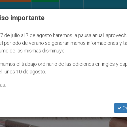
IGLESIA Y MUNDO
DOCUMENTOS
DONATIVOS
iso importante
a a cristianos (y no sólo) en Tierra Santa
Sac
7 de julio al 7 de agosto haremos la pausa anual, aprovec
el periodo de verano se generan menos informaciones y t
umo de las mismas disminuye.
amos el trabajo ordinario de las ediciones en inglés y es
l lunes 10 de agosto.
as.
En