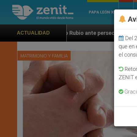
PAPA LEÓN XIV
ROMA
Av
rco Rubio ante persecución de colonos judíos que afect
ACTUALIDAD
Del 2
que en 
el cons
MATRIMONIO Y FAMILIA
Retom
ZENIT e
Graci