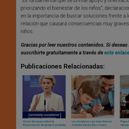
“Es fundamental que se brinde apoyo y orientació
priorizando el bienestar de los niños”, declarac
en la importancia de buscar soluciones frente a
relación que causará consecuencias muy graves y
niños.
Gracias por leer nuestros contenidos. Si deseas 
suscribirte gratuitamente a través de
este enlac
Publicaciones Relacionadas:
Unión Europea retira la
Los hombres son más felices
Papa 
financiación de grupos provida
cuando hacen dos cosas,
obisp
según muestran los datos
reimp