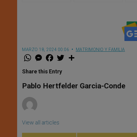
polémi
MARZO 18, 2024 00:06
MATRIMONIO Y FAMILIA
W
M
F
T
S
h
e
a
w
h
a
s
c
i
a
t
s
e
t
r
Share this Entry
s
e
b
t
e
A
n
o
e
p
g
o
r
Pablo Hertfelder Garcia-Conde
p
e
k
r
View all articles