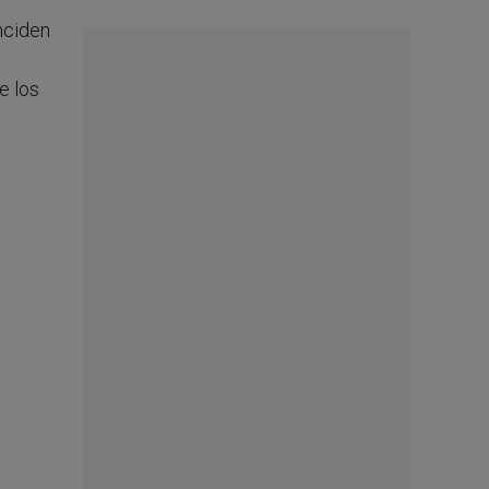
nciden
e los