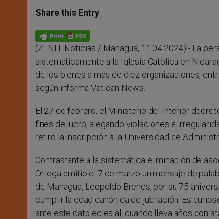
a
s
c
i
a
t
s
e
t
r
Share this Entry
s
e
b
t
e
A
n
o
e
p
g
o
r
p
e
k
(ZENIT Noticias / Managua, 11.04.2024).- La per
r
sistemáticamente a la Iglesia Católica en Nicara
de los bienes a más de diez organizaciones, entre
según informa Vatican News.
El 27 de febrero, el Ministerio del Interior decre
fines de lucro, alegando violaciones e irregulari
retiró la inscripción a la Universidad de Adminis
Contrastante a la sistemática eliminación de asoc
Ortega emitió el 7 de marzo un mensaje de palabr
de Managua, Leopoldo Brenes, por su 75 aniversa
cumplir la edad canónica de jubilación. Es curios
ante este dato eclesial, cuando lleva años con at