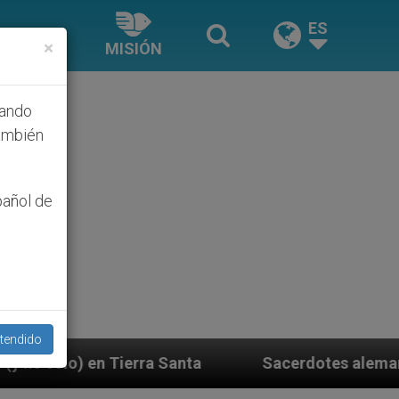
ES
×
MISIÓN
hando
ambién
pañol de
tendido
Sacerdotes alemanes fieles al Papa contestan a