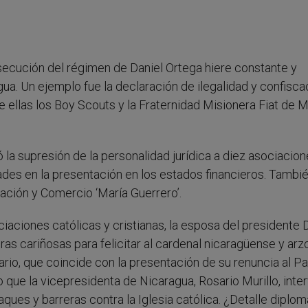
secución del régimen de Daniel Ortega hiere constante y
gua. Un ejemplo fue la declaración de ilegalidad y confisca
 ellas los Boy Scouts y la Fraternidad Misionera Fiat de M
tó la supresión de la personalidad jurídica a diez asociacion
dades en la presentación en los estados financieros. Tambi
tración y Comercio ‘María Guerrero’.
iaciones católicas y cristianas, la esposa del presidente 
as cariñosas para felicitar al cardenal nicaragüense y ar
rio, que coincide con la presentación de su renuncia al P
o que la vicepresidenta de Nicaragua, Rosario Murillo, inter
aques y barreras contra la Iglesia católica. ¿Detalle diplom