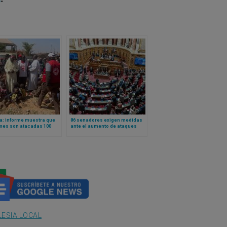
a: informe muestra que
86 senadores exigen medidas
mes son atacadas 100
ante el aumento de ataques
as y se asesina 32
anticristianos en Francia
anos al día en el país
LESIA LOCAL