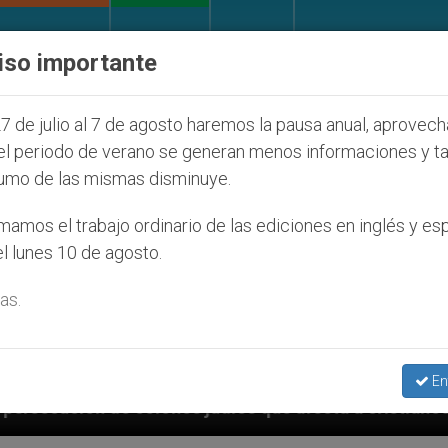
IGLESIA Y MUNDO
DOCUMENTOS
DONATIVOS
iso importante
7 de julio al 7 de agosto haremos la pausa anual, aprovec
el periodo de verano se generan menos informaciones y t
umo de las mismas disminuye.
amos el trabajo ordinario de las ediciones en inglés y es
l lunes 10 de agosto.
as.
En
s que afecta a cristianos (y no sólo) en Tierra Santa