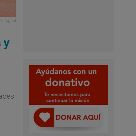
19 Digital
 y
d
dades