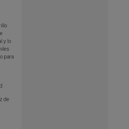
illo
ue
l y lo
miles
so para
d.
ez de