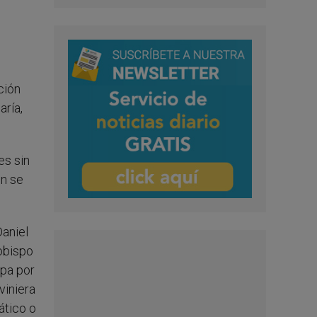
ción
aría,
es sin
én se
Daniel
zobispo
apa por
viniera
ático o