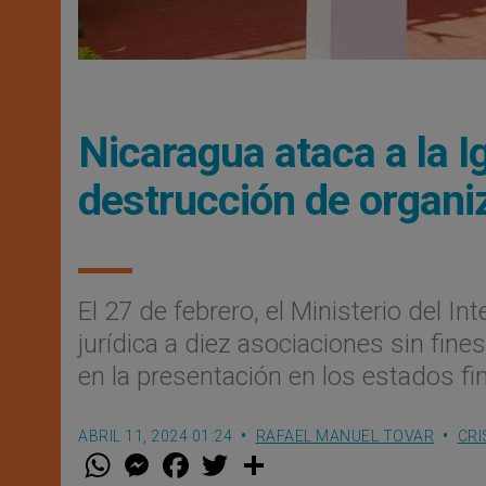
Nicaragua ataca a la I
destrucción de organi
El 27 de febrero, el Ministerio del In
jurídica a diez asociaciones sin fine
en la presentación en los estados fi
ABRIL 11, 2024 01:24
RAFAEL MANUEL TOVAR
CRI
W
M
F
T
S
h
e
a
w
h