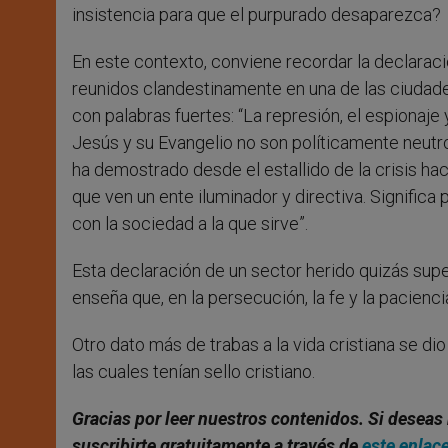
insistencia para que el purpurado desaparezca?
En este contexto, conviene recordar la declarac
reunidos clandestinamente en una de las ciudade
con palabras fuertes: “La represión, el espionaj
Jesús y su Evangelio no son políticamente neutros
ha demostrado desde el estallido de la crisis hac
que ven un ente iluminador y directiva. Significa
con la sociedad a la que sirve”.
Esta declaración de un sector herido quizás supera
enseña que, en la persecución, la fe y la pacienc
Otro dato más de trabas a la vida cristiana se di
las cuales tenían sello cristiano.
Gracias por leer nuestros contenidos. Si deseas 
suscribirte gratuitamente a través de
este enlac