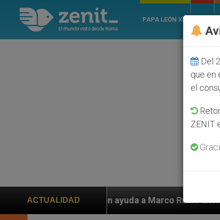
PAPA LEÓN XIV
ROMA
Av
Del 2
que en 
el cons
Retom
ZENIT e
Graci
ayuda a Marco Rubio ante persecución de colonos judío
ACTUALIDAD