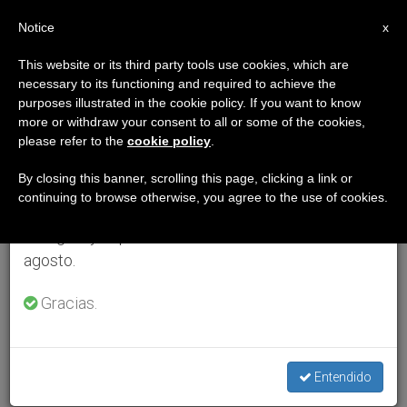
ES
Notice
×
x
Aviso importante
This website or its third party tools use cookies, which are
necessary to its functioning and required to achieve the
Del 27 de julio al 7 de agosto haremos la pausa
purposes illustrated in the cookie policy. If you want to know
anual, aprovechando que en el periodo de verano
more or withdraw your consent to all or some of the cookies,
please refer to the
cookie policy
.
se generan menos informaciones y también el
consumo de las mismas disminuye.
By closing this banner, scrolling this page, clicking a link or
continuing to browse otherwise, you agree to the use of cookies.
Retomamos el trabajo ordinario de las ediciones
en inglés y español de ZENIT el lunes 10 de
agosto.
Gracias.
Entendido