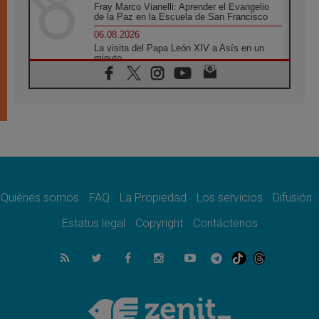
Fray Marco Vianelli: Aprender el Evangelio
de la Paz en la Escuela de San Francisco
06.08.2026
La visita del Papa León XIV a Asís en un
minuto
06.08.2026
El agradecimiento de los jóvenes al Papa:
«Hoy nos sentimos Iglesia»
06.08.2026
Líbano: Reanudan los coloquios en Roma en
medio de tensiones y ataques en el sur del
país
06.08.2026
Hiroshima y Nagasaki, 81 años después.
Comienzan "Diez Días Oración por la Paz"
Quiénes somos
FAQ
La Propiedad
Los servicios
Difusión
06.08.2026
Estatus legal
Copyright
Contáctenos
Pizzaballa en Asís: los cristianos quieren
paz
06.08.2026
Sturla: La visita de León XIV será una buena
noticia para todo el Uruguay
06.08.2026
León XIV: La revolución del Evangelio
derriba los muros que separan