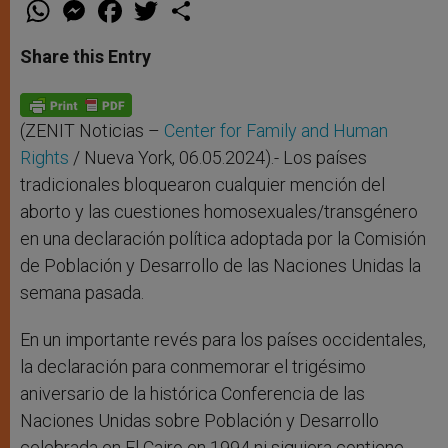
W
M
F
T
S
h
e
a
w
h
a
s
c
i
a
t
s
e
t
r
Share this Entry
s
e
b
t
e
A
n
o
e
p
g
o
r
p
e
k
r
(ZENIT Noticias –
Center for Family and Human
Rights
/ Nueva York, 06.05.2024).- Los países
tradicionales bloquearon cualquier mención del
aborto y las cuestiones homosexuales/transgénero
en una declaración política adoptada por la Comisión
de Población y Desarrollo de las Naciones Unidas la
semana pasada.
En un importante revés para los países occidentales,
la declaración para conmemorar el trigésimo
aniversario de la histórica Conferencia de las
Naciones Unidas sobre Población y Desarrollo
celebrada en El Cairo en 1994 ni siquiera contiene